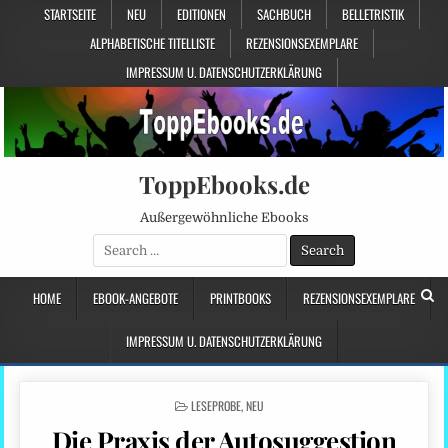
STARTSEITE
NEU
EDITIONEN
SACHBUCH
BELLETRISTIK
ALPHABETISCHE TITELLISTE
REZENSIONSEXEMPLARE
IMPRESSUM U. DATENSCHUTZERKLÄRUNG
ToppEbooks.de
Außergewöhnliche Ebooks
Search
for:
HOME
EBOOK-ANGEBOTE
PRINTBOOKS
REZENSIONSEXEMPLARE
IMPRESSUM U. DATENSCHUTZERKLÄRUNG
POSTED
LESEPROBE
,
NEU
IN
Die Praxis der Autosuggestion