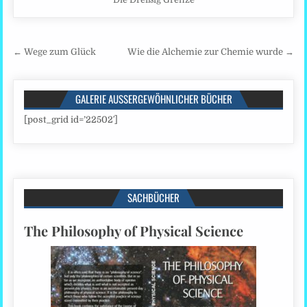
Beitragsnavigation
← Wege zum Glück
Wie die Alchemie zur Chemie wurde →
GALERIE AUSSERGEWÖHNLICHER BÜCHER
[post_grid id=’22502′]
SACHBÜCHER
The Philosophy of Physical Science