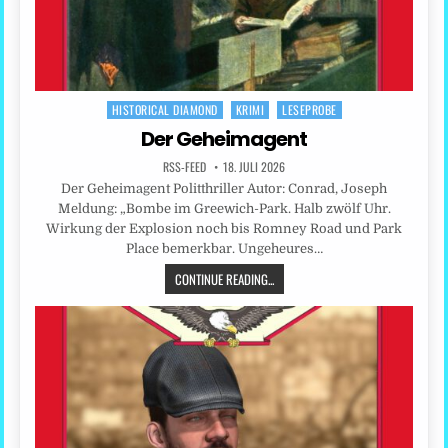
HISTORICAL DIAMOND
KRIMI
LESEPROBE
Posted
in
Der Geheimagent
RSS-FEED
18. JULI 2026
Der Geheimagent Politthriller Autor: Conrad, Joseph
Meldung: „Bombe im Greewich-Park. Halb zwölf Uhr.
Wirkung der Explosion noch bis Romney Road und Park
Place bemerkbar. Ungeheures…
CONTINUE READING...