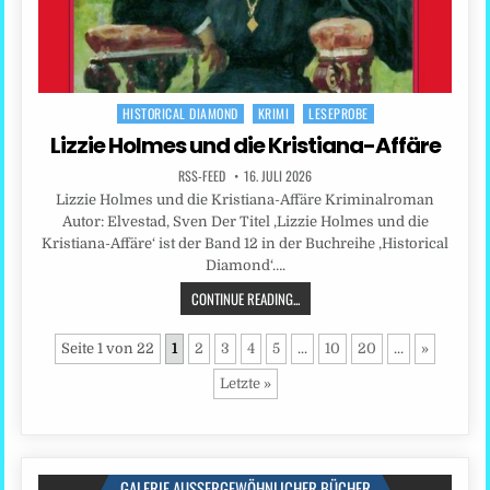
HISTORICAL DIAMOND
KRIMI
LESEPROBE
Posted
in
Lizzie Holmes und die Kristiana-Affäre
RSS-FEED
16. JULI 2026
Lizzie Holmes und die Kristiana-Affäre Kriminalroman
Autor: Elvestad, Sven Der Titel ‚Lizzie Holmes und die
Kristiana-Affäre‘ ist der Band 12 in der Buchreihe ‚Historical
Diamond‘….
CONTINUE READING...
Seite 1 von 22
1
2
3
4
5
...
10
20
...
»
Letzte »
GALERIE AUSSERGEWÖHNLICHER BÜCHER