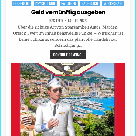
LESEPROBE
PSYCHOLOGIE
RATGEBER
SACHBUCH
WIRTSCHAFT
Posted
in
Geld vernünftig ausgeben
RSS-FEED
18. JULI 2026
Über die richtige Art von Sparsamkeit Autor: Marden,
Orison Swett Im Inhalt behandelte Punkte: – Wirtschaft ist
keine Schikane, sondern das planvolle Handeln zur
Befriedigung…
CONTINUE READING...