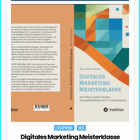
LESEPROBE
NEU
Posted
in
Digitales Marketing Meisterklasse