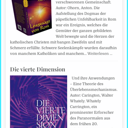
verschworenen Gemeinschaft.
Autor: Ohorn, Anton. Die
Aufstellung des Dogmas der
päpstlichen Unfehlbarkeit in Rom
war ein Ereignis, welches die
Gemüter der ganzen gebildeten
Welt bewegte und die Herzen der
katholischen Christen mit bangen Zweifeln und mit
Schmerz erfüllte. Schwere Seelenkämpfe wurden daraufhin
von manchem Katholiken und manchem…
Weiterlesen …
Die vierte Dimension
Und ihre Anwendungen
– Eine Theorie des
Überlebensmechanismus.
Autor: Carington, Walter
Whately. Whately
Carrington, ein
prominenter Erforscher
des Paranormalen aus
dem frühen 20.