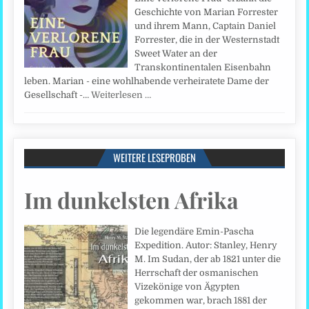
Geschichte von Marian Forrester
und ihrem Mann, Captain Daniel
Forrester, die in der Westernstadt
Sweet Water an der
Transkontinentalen Eisenbahn
leben. Marian - eine wohlhabende verheiratete Dame der
Gesellschaft -…
Weiterlesen …
WEITERE LESEPROBEN
Im dunkelsten Afrika
Die legendäre Emin-Pascha
Expedition. Autor: Stanley, Henry
M. Im Sudan, der ab 1821 unter die
Herrschaft der osmanischen
Vizekönige von Ägypten
gekommen war, brach 1881 der