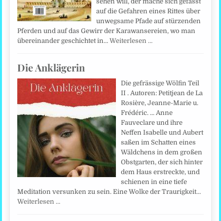
sehen will, der mache sich gefasst
auf die Gefahren eines Rittes über
unwegsame Pfade auf stürzenden
Pferden und auf das Gewirr der Karawansereien, wo man
übereinander geschichtet in…
Weiterlesen …
Die Anklägerin
Die gefrässige Wölfin Teil
II . Autoren: Petitjean de La
Rosière, Jeanne-Marie u.
Frédéric. ... Anne
Fauveclare und ihre
Neffen Isabelle und Aubert
saßen im Schatten eines
Wäldchens in dem großen
Obstgarten, der sich hinter
dem Haus erstreckte, und
schienen in eine tiefe
Meditation versunken zu sein. Eine Wolke der Traurigkeit…
Weiterlesen …