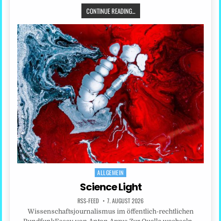
CONTINUE READING...
ALLGEMEIN
Posted
in
Science Light
RSS-FEED
7. AUGUST 2026
Wissenschaftsjournalismus im öffentlich-rechtlichen