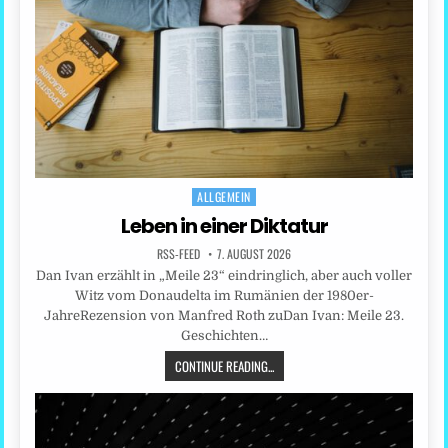
ALLGEMEIN
Posted
in
Leben in einer Diktatur
RSS-FEED
7. AUGUST 2026
Dan Ivan erzählt in „Meile 23“ eindringlich, aber auch voller
Witz vom Donaudelta im Rumänien der 1980er-
JahreRezension von Manfred Roth zuDan Ivan: Meile 23.
Geschichten…
CONTINUE READING...