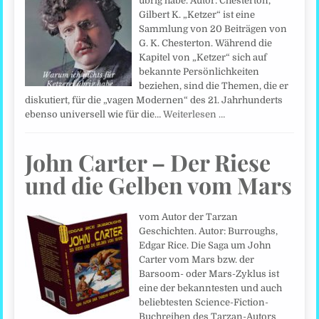
übrig habe. Autor: Chesterton,
Gilbert K. „Ketzer“ ist eine
Sammlung von 20 Beiträgen von
G. K. Chesterton. Während die
Kapitel von „Ketzer“ sich auf
bekannte Persönlichkeiten
beziehen, sind die Themen, die er
diskutiert, für die „vagen Modernen“ des 21. Jahrhunderts
ebenso universell wie für die…
Weiterlesen …
John Carter – Der Riese
und die Gelben vom Mars
vom Autor der Tarzan
Geschichten. Autor: Burroughs,
Edgar Rice. Die Saga um John
Carter vom Mars bzw. der
Barsoom- oder Mars-Zyklus ist
eine der bekanntesten und auch
beliebtesten Science-Fiction-
Buchreihen des Tarzan-Autors