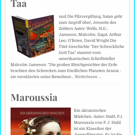
Taa
und Die Pilzvergiftung, Satan geht
zum Angriff über, Jenseits des
Zeittors Autor: Wells, H.G.;
Jameson, Malcolm; Zagat, Arthur
Leo; O'Brien, David Wright Die
Titel-Geschichte "Der Schreckliche
Gott Taa" stammt vom
amerikanischen Schriftsteller
Malcolm Jameson. "Die großen Bleichgesichter der Erde
brachten den Schrecken zum friedlichen Planeten Arania -
sie versklavten seine Bewohner…
Weiterlesen …
Maroussia
Ein ukrainisches
Mädchen. Autor: Stahl, P.J.
Maroussia von P. J. Stahl
ist ein Klassiker der
Jugendliteratur. Es ist die