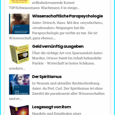
erdbahnkreuzende Komet
73P/Schwassmann-Wachmann 3 in einige...
Wissenschaftliche Parapsychologie
Autor: Driesch, Hans. Mit den »mystischen«,
»irrationalen« Neigungen hat die
Parapsychologie gar nichts zu tun. Sie ist
Wissenschaft, ganz ebenso,...
Geld vernünftig ausgeben
Über die richtige Art von Sparsamkeit Autor:
Marden, Orison Swett Im Inhalt behandelte
Punkte: - Wirtschaft ist keine Schikane,
sondern...
Der Spiritismus
In Neusatz und aktueller Rechtschreibung.
Autor: du Prel, Carl. Der Spiritismus ist ohne
Zweifel die paradoxeste aller Wissenschaften
und er...
Losgesagt von Rom
Handeln und Empfinden einer