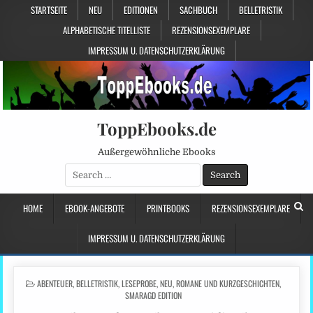
STARTSEITE
NEU
EDITIONEN
SACHBUCH
BELLETRISTIK
ALPHABETISCHE TITELLISTE
REZENSIONSEXEMPLARE
IMPRESSUM U. DATENSCHUTZERKLÄRUNG
ToppEbooks.de
Außergewöhnliche Ebooks
Search
for:
HOME
EBOOK-ANGEBOTE
PRINTBOOKS
REZENSIONSEXEMPLARE
IMPRESSUM U. DATENSCHUTZERKLÄRUNG
POSTED
ABENTEUER
,
BELLETRISTIK
,
LESEPROBE
,
NEU
,
ROMANE UND KURZGESCHICHTEN
,
IN
SMARAGD EDITION