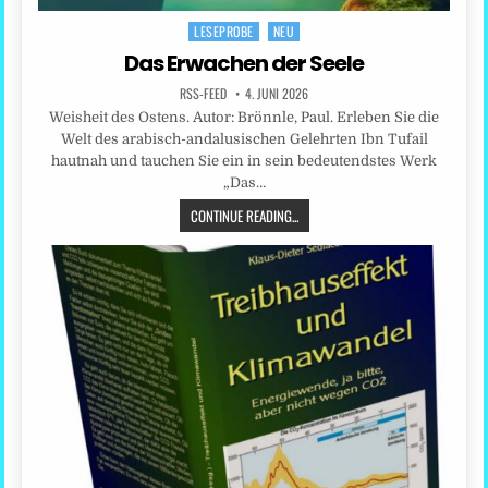
LESEPROBE
NEU
Posted
in
Das Erwachen der Seele
RSS-FEED
4. JUNI 2026
Weisheit des Ostens. Autor: Brönnle, Paul. Erleben Sie die
Welt des arabisch-andalusischen Gelehrten Ibn Tufail
hautnah und tauchen Sie ein in sein bedeutendstes Werk
„Das…
CONTINUE READING...