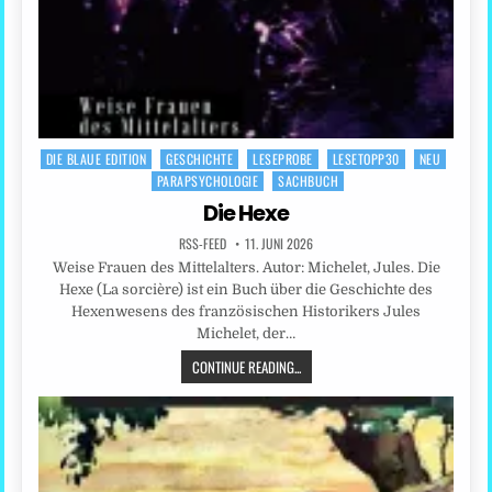
DIE BLAUE EDITION
GESCHICHTE
LESEPROBE
LESETOPP30
NEU
Posted
PARAPSYCHOLOGIE
SACHBUCH
in
Die Hexe
RSS-FEED
11. JUNI 2026
Weise Frauen des Mittelalters. Autor: Michelet, Jules. Die
Hexe (La sorcière) ist ein Buch über die Geschichte des
Hexenwesens des französischen Historikers Jules
Michelet, der…
CONTINUE READING...