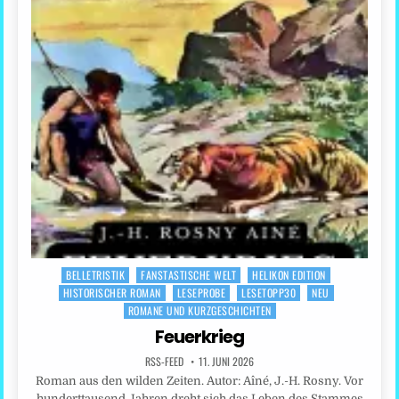
BELLETRISTIK
FANSTASTISCHE WELT
HELIKON EDITION
Posted
HISTORISCHER ROMAN
LESEPROBE
LESETOPP30
NEU
in
ROMANE UND KURZGESCHICHTEN
Feuerkrieg
RSS-FEED
11. JUNI 2026
Roman aus den wilden Zeiten. Autor: Aîné, J.-H. Rosny. Vor
hunderttausend Jahren dreht sich das Leben des Stammes