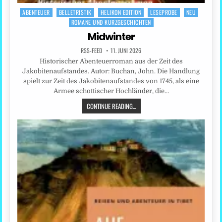
ABENTEUER
BELLETRISTIK
HELIKON EDITION
LESEPROBE
NEU
Posted
ROMANE UND KURZGESCHICHTEN
in
Midwinter
RSS-FEED
11. JUNI 2026
Historischer Abenteuerroman aus der Zeit des
Jakobitenaufstandes. Autor: Buchan, John. Die Handlung
spielt zur Zeit des Jakobitenaufstandes von 1745, als eine
Armee schottischer Hochländer, die…
CONTINUE READING...