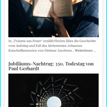
In „Träume aus Feuer“ erzählt Florien Illies die Geschichte
vom Aufstieg und Fall des Alchemisten Johannes
KunckelRezension von Dietmar Jacobsen…
Weiterlesen …
Jubiläums-Nachtrag: 350. Todestag von
Paul Gerhardt