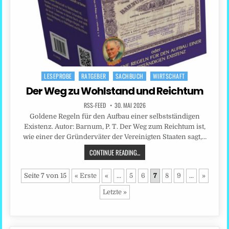
LESEPROBE
RATGEBER
SACHBUCH
WIRTSCHAFT
Posted
in
Der Weg zu Wohlstand und Reichtum
RSS-FEED
30. MAI 2026
Goldene Regeln für den Aufbau einer selbstständigen
Existenz. Autor: Barnum, P. T. Der Weg zum Reichtum ist,
wie einer der Gründerväter der Vereinigten Staaten sagt,…
CONTINUE READING...
Seite 7 von 15
« Erste
«
...
5
6
7
8
9
...
»
Letzte »