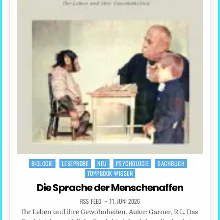
BIOLOGIE
LESEPROBE
NEU
PSYCHOLOGIE
SACHBUCH
Posted
TOPPBOOK WISSEN
in
Die Sprache der Menschenaffen
RSS-FEED
11. JUNI 2026
Ihr Leben und ihre Gewohnheiten. Autor: Garner, R.L. Das