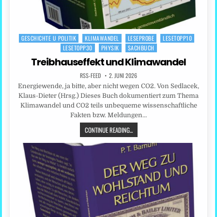
GESCHICHTE U POLITIK
KLIMAWANDEL
LESEPROBE
LESETOPP10
Posted
LESETOPP30
PHYSIK
SACHBUCH
in
Treibhauseffekt und Klimawandel
RSS-FEED
2. JUNI 2026
Energiewende, ja bitte, aber nicht wegen CO2. Von Sedlacek,
Klaus-Dieter (Hrsg.) Dieses Buch dokumentiert zum Thema
Klimawandel und CO2 teils unbequeme wissenschaftliche
Fakten bzw. Meldungen…
CONTINUE READING...