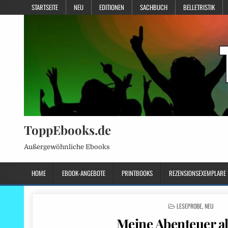
STARTSEITE
NEU
EDITIONEN
SACHBUCH
BELLETRISTIK
ToppEbooks.de
Außergewöhnliche Ebooks
HOME
EBOOK-ANGEBOTE
PRINTBOOKS
REZENSIONSEXEMPLARE
POSTED
LESEPROBE
,
NEU
IN
Meine Abenteuer al