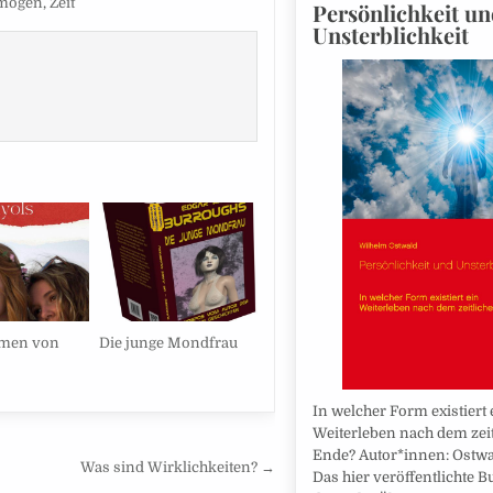
mögen
,
Zeit
Persönlichkeit u
Unsterblichkeit
amen von
Die junge Mondfrau
In welcher Form existiert 
Weiterleben nach dem zei
Ende? Autor*innen: Ostwa
Was sind Wirklichkeiten? →
Das hier veröffentlichte Bu