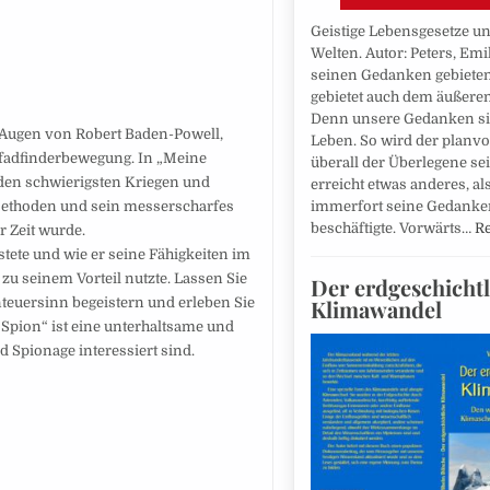
Geistige Lebensgesetze un
Welten. Autor: Peters, Emi
seinen Gedanken gebiete
gebietet auch dem äußere
Denn unsere Gedanken si
e Augen von Robert Baden-Powell,
Leben. So wird der planv
 Pfadfinderbewegung. In „Meine
überall der Überlegene s
 den schwierigsten Kriegen und
erreicht etwas anderes, al
immerfort seine Gedanke
Methoden und sein messerscharfes
beschäftigte. Vorwärts…
R
r Zeit wurde.
stete und wie er seine Fähigkeiten im
zu seinem Vorteil nutzte. Lassen Sie
Der erdgeschichtl
Klimawandel
euersinn begeistern und erleben Sie
 Spion“ ist eine unterhaltsame und
nd Spionage interessiert sind.