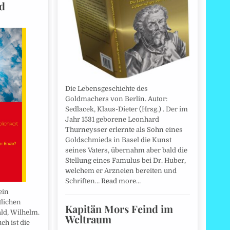
nd
Die Lebensgeschichte des
Goldmachers von Berlin. Autor:
Sedlacek, Klaus-Dieter (Hrsg.) . Der im
Jahr 1531 geborene Leonhard
Thurneysser erlernte als Sohn eines
Goldschmieds in Basel die Kunst
seines Vaters, übernahm aber bald die
Stellung eines Famulus bei Dr. Huber,
welchem er Arzneien bereiten und
Schriften…
Read more…
ein
tlichen
Kapitän Mors Feind im
ld, Wilhelm.
Weltraum
ch ist die