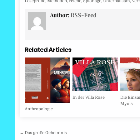
Leseprobe
,
Methoden
,
reiche
,
Spionage
,
Unterhaltsam
,
Ver
Author:
RSS-Feed
Related Articles
In der Villa Rose
Die Eins
Myols
Anthropologie
Beitragsnavigation
← Das große Geheimnis