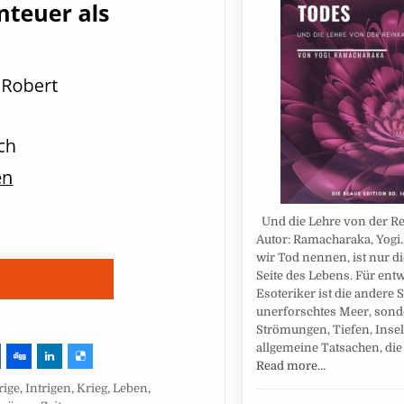
Und die Lehre von der Re
Autor: Ramacharaka, Yogi.
wir Tod nennen, ist nur d
Seite des Lebens. Für entw
Esoteriker ist die andere S
unerforschtes Meer, sonde
Strömungen, Tiefen, Inse
allgemeine Tatsachen, die
Read more…
rige
,
Intrigen
,
Krieg
,
Leben
,