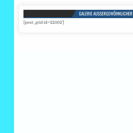
GALERIE AUSSERGEWÖHNLICHER 
[post_grid id=’22502′]