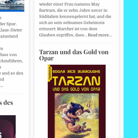
wieder einer Frau namens May
Bartram, die er zehn Jahre zuvor in
Süditalien kennengelernt hat, und die
n
sich an sein seltsames Geheimnis
er Spur.
erinnert: Marcher ist von dem
Klaus-Dieter
Glauben ergriffen, dass…
Read more…
mazustand
im
Tarzan und das Gold von
fluss von
Opar
ckzuführen,
n
e und so den
nd
e…
s des