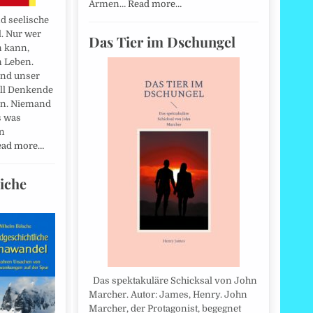
Armen…
Read more…
d seelische
l. Nur wer
Das Tier im Dschungel
n kann,
n Leben.
nd unser
oll Denkende
ein. Niemand
s was
n
ead more…
iche
Das spektakuläre Schicksal von John
Marcher. Autor: James, Henry. John
Marcher, der Protagonist, begegnet