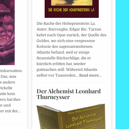
Die Rache der Hohepriesterin La.
Autor: Burroughs, Edgar Ric. Tarzan
kehrt nach Opar zurück, der Quelle des
Goldes, wo sich eine vergessene
Kolonie des sagenumwobenen
Atlantis befand, weil er einige
finanzielle Rückschläge, die er
kürzlich erlitten hat, wieder
gutmachen will. Während Atlantis
inkarnation.
selbst vor Tausenden…
Read more…
 Das, was
ie andere
ickelte
Der Alchemist Leonhard
eite kein
Thurneysser
rn hat ihre
ln und
 er mit der…