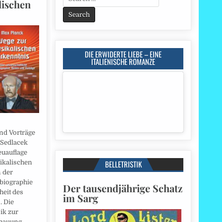
lischen
for:
DIE ERWIDERTE LIEBE – EINE
ITALIENISCHE ROMANZE
nd Vorträge
 Sedlacek
euauflage
BELLETRISTIK
ikalischen
 der
tbiographie
Der tausendjährige Schatz
heit des
im Sarg
. Die
ik zur
hauung.