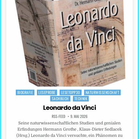
BIOGRAFIE
LESEPROBE
LESETOPP30
NATURWISSENSCHAFT
Posted
SACHBUCH
TECHNIK
in
Leonardo da Vinci
RSS-FEED
9. MAI 2026
Seine naturwissenschaftlichen Studien und genialen
Erfindungen Hermann Grothe , Klaus-Dieter Sedlacek
(Hrsg.) Leonardo da Vinci versuchte, ein Phänomen zu