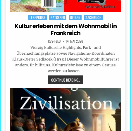
LESEPROBE
RATGEBER
REISEN
SACHBUCH
Posted
in
Kultur erleben mit dem Wohnmobil in
Frankreich
RSS-FEED
14. MAI 2026
Vierzig kulturelle Highlights, Park- und
Übernachtungsplätze sowie Navigations-Koordinaten
Klaus-Dieter Sedlacek (Hrsg.) Dieser Wohnmobilführer ist
anders. Er hilft uns, Kulturerlebnisse zu einem Genuss
werden zu lassen….
CONTINUE READING...