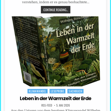
verstehen, indem er es genau beobachtete…
CONTINUE READING...
KLIMAWANDEL
LESEPROBE
SACHBUCH
Posted
in
Leben in der Warmzeit der Erde
RSS-FEED
5. MAI 2026
Aus den Urtagen vor dem heutigen Klimawandel Wilhelm