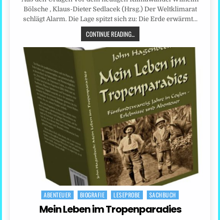
Bölsche , Klaus-Dieter Sedlacek (Hrsg.) Der Weltklimarat
schlägt Alarm. Die Lage spitzt sich zu: Die Erde erwärmt…
CONTINUE READING...
ABENTEUER
BIOGRAFIE
LESEPROBE
SACHBUCH
Posted
in
Mein Leben im Tropenparadies