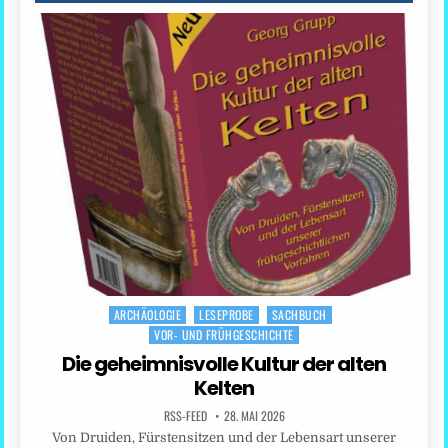
ARCHÄOLOGIE
LESEPROBE
SACHBUCH
Posted
VOR- UND FRÜHGESCHICHTE
in
Die geheimnisvolle Kultur der alten
Kelten
RSS-FEED
28. MAI 2026
Von Druiden, Fürstensitzen und der Lebensart unserer