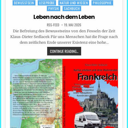
BEWUSSTSEIN
LESEPROBE
NATUR UND WISSEN
PHILOSOPHIE
Posted
PHYSIK
SACHBUCH
in
Leben nach dem Leben
RSS-FEED
19. MAI 2026
Die Befreiung des Bewusstseins von den Fesseln der Zeit
Klaus-Dieter Sedlacek Für uns Menschen hat die Frage nach
dem zeitlichen Ende unserer Existenz eine hohe…
CONTINUE READING...