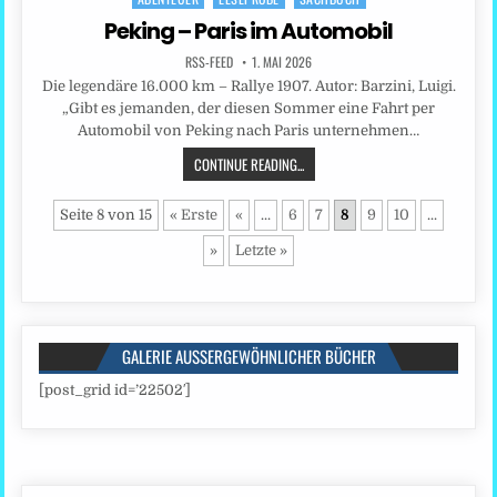
in
Peking – Paris im Automobil
RSS-FEED
1. MAI 2026
Die legendäre 16.000 km – Rallye 1907. Autor: Barzini, Luigi.
„Gibt es jemanden, der diesen Sommer eine Fahrt per
Automobil von Peking nach Paris unternehmen…
CONTINUE READING...
Seite 8 von 15
« Erste
«
...
6
7
8
9
10
...
»
Letzte »
GALERIE AUSSERGEWÖHNLICHER BÜCHER
[post_grid id=’22502′]