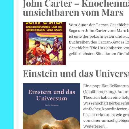
John Carter – Knochenm
unsichtbaren vom Mars
Vom Autor der Tarzan Geschichten
Saga um John Carter vom Mars b
ist eine der bekanntesten und auc
Buchreihen des Tarzan-Autors Ed
Geschichte "Die Unsichtbaren vo
gefährlichsten Situationen für J
Einstein und das Univer
Eine populäre Erläuteru
(Neuübersetzung). Autor:
Theorien haben eine tief
Wissenschaft herbeigeführ
einfacher, koordinierter,
besser erkennen, wie groß
von einer unnachgiebige
Weiterlesen …