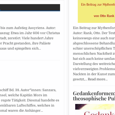
Ein Beitrag zur Mythenfo
 bis zum Aufstieg Assyriens. Autor:
Autor: Rank, Otto. Der Text
auszug: Etwa im Jahr 606 vor Christus
keineswegs eine auch nur
tadt, zerstört. Viele hundert Jahre
abgeschlossene Behandlu
er Pracht gestanden, ihre Paläste
schier unerschöpflichen 
inaus und spiegelten sich…
menschlichen Nacktheit z
hat sich auch keine umfa
Darstellung des weitreic
vielverzweigten Problems
Nackten in der Kunst zum 
gesetzt,…
Read more…
hiff Bd. 38. Autor*innen: Sanzara,
Gedankenformen:
Insel, welche Kapitän Mors im
theosophische Pu
regste Tätigkeit. Diesmal handelte es
lenkbaren Luftschiffes, welches in
iesmal waren die Anhänger…