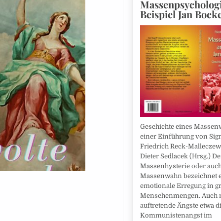
Massenpsycholog
Beispiel Jan Bock
Geschichte eines Massen
einer Einführung von Si
Friedrich Reck-Malleczew
Dieter Sedlacek (Hrsg.) De
Massenhysterie oder auc
Massenwahn bezeichnet e
emotionale Erregung in g
Menschenmengen. Auch 
auftretende Ängste etwa d
Kommunistenangst im