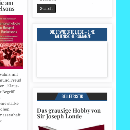
ie am
for:
elsons
DIE ERWIDERTE LIEBE – EINE
ITALIENISCHE ROMANZE
wahns mit
gmund Freud
en , Klaus-
r Begriff
BELLETRISTIK
h
ine starke
Das grausige Hobby von
roßen
Sir Joseph Londe
massenhaft
ie