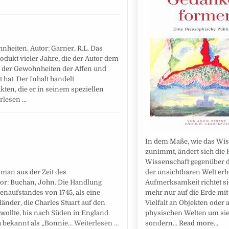
nheiten. Autor: Garner, R.L. Das
rodukt vieler Jahre, die der Autor dem
 der Gewohnheiten der Affen und
at. Der Inhalt handelt
kten, die er in seinem speziellen
rlesen …
In dem Maße, wie das Wi
zunimmt, ändert sich die 
Wissenschaft gegenüber 
der unsichtbaren Welt erhe
man aus der Zeit des
Aufmerksamkeit richtet si
tor: Buchan, John. Die Handlung
mehr nur auf die Erde mit 
itenaufstandes von 1745, als eine
Vielfalt an Objekten oder a
änder, die Charles Stuart auf den
physischen Welten um si
wollte, bis nach Süden in England
sondern…
Read more…
h bekannt als „Bonnie…
Weiterlesen …