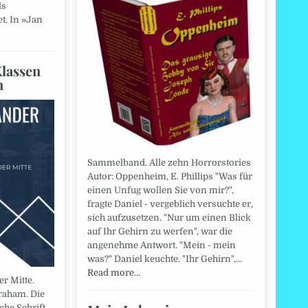
ls
t. In »Jan
Klassen
n
Sammelband. Alle zehn Horrorstories
Autor: Oppenheim, E. Phillips "Was für
einen Unfug wollen Sie von mir?",
fragte Daniel - vergeblich versuchte er,
sich aufzusetzen. "Nur um einen Blick
auf Ihr Gehirn zu werfen", war die
angenehme Antwort. "Mein - mein
was?" Daniel keuchte. "Ihr Gehirn",…
Read more…
r Mitte.
raham. Die
che Schrift