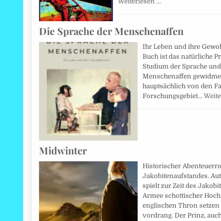
Weiterlesen …
Die Sprache der Menschenaffen
Ihr Leben und ihre Gewoh
Buch ist das natürliche P
Studium der Sprache und
Menschenaffen gewidmet h
hauptsächlich von den Fa
Forschungsgebiet…
Weite
Midwinter
Historischer Abenteuerro
Jakobitenaufstandes. Au
spielt zur Zeit des Jakob
Armee schottischer Hochl
englischen Thron setzen 
vordrang. Der Prinz, auc