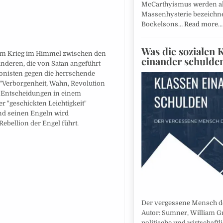
McCarthyismus werden a
Massenhysterie bezeichne
Bockelsons…
Read more…
Was die sozialen 
 vom Krieg im Himmel zwischen den
einander schulde
nderen, die von Satan angeführt
onisten gegen die herrschende
"Verborgenheit, Wahn, Revolution
er Entscheidungen in einem
er "geschickten Leichtigkeit"
und seinen Engeln wird
ebellion der Engel führt.
Der vergessene Mensch de
Autor: Sumner, William G
politische und wirtschaftli