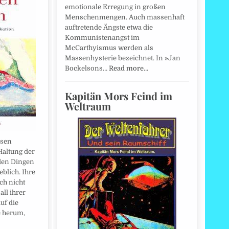
emotionale Erregung in großen
Menschenmengen. Auch massenhaft
auftretende Ängste etwa die
Kommunistenangst im
McCarthyismus werden als
Massenhysterie bezeichnet. In »Jan
Bockelsons…
Read more…
Kapitän Mors Feind im
Weltraum
ssen
Haltung der
den Dingen
blich. Ihre
ch nicht
all ihrer
uf die
e herum,