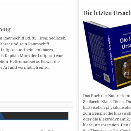
Die letzten Ursac
zeug
n Raumschiff Bd. 32. Hrsg: Sedlacek,
fahrer und sein Raumschiff
r Luftpirat und sein lenkbares
als Kapitän Mors der Luftpirat) war
ction-Heftromanserie. Es war die
er Art und vermutlich eine…
Das Buch der Naturerkennt
Sedlacek, Klaus-Dieter. Di
klassischen physikalisch
zum Beispiel die klassis
oder die Elektrodynamik,
klare Interpretation. Den
der Theorie wie Ort, Gesc