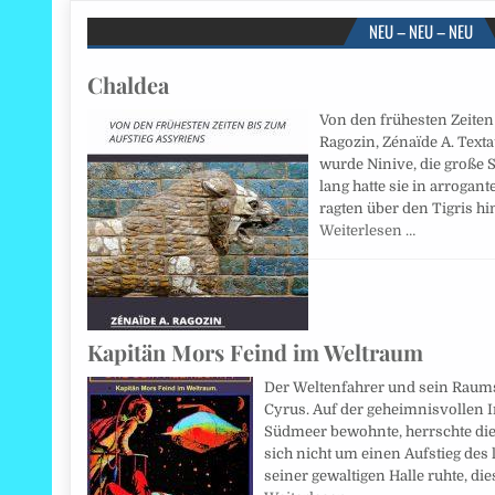
NEU – NEU – NEU
Chaldea
Von den frühesten Zeiten
Ragozin, Zénaïde A. Text
wurde Ninive, die große S
lang hatte sie in arrogant
ragten über den Tigris h
Weiterlesen …
Kapitän Mors Feind im Weltraum
Der Weltenfahrer und sein Raumsc
Cyrus. Auf der geheimnisvollen 
Südmeer bewohnte, herrschte die 
sich nicht um einen Aufstieg des 
seiner gewaltigen Halle ruhte, d