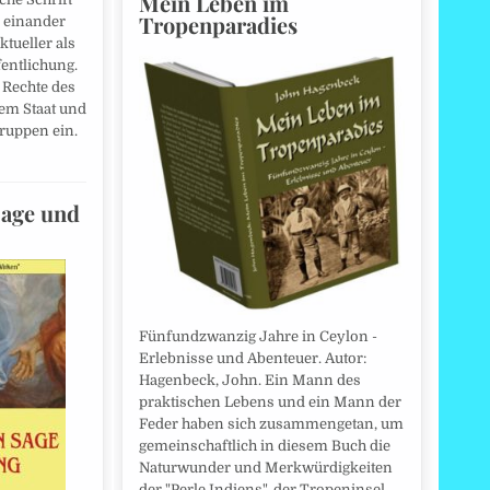
Mein Leben im
Tropenparadies
n einander
ktueller als
fentlichung.
 Rechte des
em Staat und
ruppen ein.
Sage und
Fünfundzwanzig Jahre in Ceylon -
Erlebnisse und Abenteuer. Autor:
Hagenbeck, John. Ein Mann des
praktischen Lebens und ein Mann der
Feder haben sich zusammengetan, um
gemeinschaftlich in diesem Buch die
Naturwunder und Merkwürdigkeiten
der "Perle Indiens", der Tropeninsel