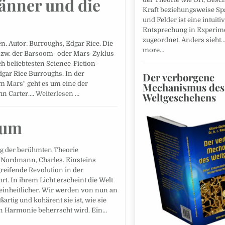
änner und die
Kraft beziehungsweise S
und Felder ist eine intuitiv
Entsprechung in Experim
zugeordnet. Anders sieht
. Autor: Burroughs, Edgar Rice. Die
more…
zw. der Barsoom- oder Mars-Zyklus
h beliebtesten Science-Fiction-
gar Rice Burroughs. In der
Der verborgene
m Mars" geht es um eine der
Mechanismus des
ohn Carter.…
Weiterlesen …
Weltgeschehens
sum
ng der berühmten Theorie
 Nordmann, Charles. Einsteins
greifende Revolution in der
t. In ihrem Licht erscheint die Welt
 einheitlicher. Wir werden von nun an
artig und kohärent sie ist, wie sie
n Harmonie beherrscht wird. Ein…