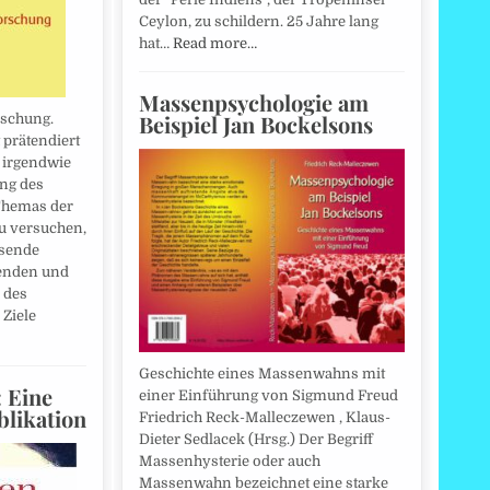
Ceylon, zu schildern. 25 Jahre lang
hat…
Read more…
Massenpsychologie am
Beispiel Jan Bockelsons
rschung.
 prätendiert
 irgendwie
ng des
Themas der
u versuchen,
ssende
henden und
 des
Ziele
Geschichte eines Massenwahns mit
 Eine
einer Einführung von Sigmund Freud
blikation
Friedrich Reck-Malleczewen , Klaus-
Dieter Sedlacek (Hrsg.) Der Begriff
Massenhysterie oder auch
Massenwahn bezeichnet eine starke