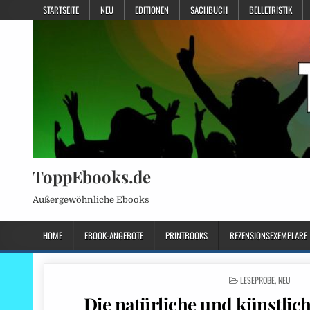
STARTSEITE
NEU
EDITIONEN
SACHBUCH
BELLETRISTIK
ToppEbooks.de
Außergewöhnliche Ebooks
HOME
EBOOK-ANGEBOTE
PRINTBOOKS
REZENSIONSEXEMPLARE
POSTED
LESEPROBE
,
NEU
IN
Die natürliche und künstlic