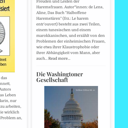
Freuden und Leiden der
Haremsfrauen. Autor*innen: de Lens,
Aline, Das Buch "Halboffene
Haremstüren" (frz.: Le harem
entr'ouvert) besteht aus zwei Teilen,
einem tunesischen und einem
marokkanischen, und erzählt von den
Problemen der einheimischen Frauen,
wie etwa ihrer Klaustrophobie oder
ihrer Abhängigkeit vom Mann, aber
auch…
Read more…
Die Washingtoner
Gesellschaft
 das
nnett,
Autors
das Leben
darin, nur
zu arbeiten,
sie wirklich
s Problem an,