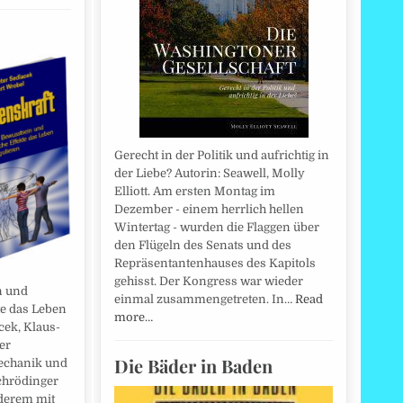
Gerecht in der Politik und aufrichtig in
der Liebe? Autorin: Seawell, Molly
Elliott. Am ersten Montag im
Dezember - einem herrlich hellen
Wintertag - wurden die Flaggen über
den Flügeln des Senats und des
Repräsentantenhauses des Kapitols
gehisst. Der Kongress war wieder
n und
einmal zusammengetreten. In…
Read
te das Leben
more…
cek, Klaus-
er
Die Bäder in Baden
echanik und
chrödinger
nderem mit