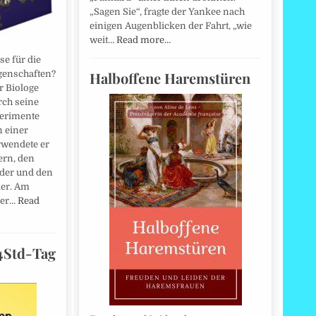
„Sagen Sie“, fragte der Yankee nach
einigen Augenblicken der Fahrt, „wie
weit…
Read more…
e für die
Halboffene Haremstüren
genschaften?
r Biologe
ch seine
erimente
n einer
rwendete er
ern, den
der und den
der. Am
 er…
Read
4Std-Tag