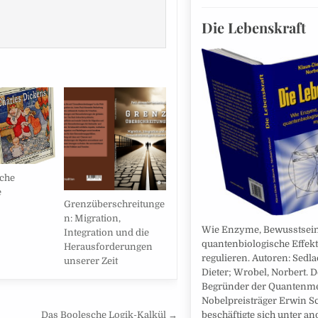
Die Lebenskraft
che
e
Grenzüberschreitunge
n: Migration,
Wie Enzyme, Bewusstsei
Integration und die
quantenbiologische Effek
Herausforderungen
regulieren. Autoren: Sedla
unserer Zeit
Dieter; Wrobel, Norbert. D
Begründer der Quantenm
Nobelpreisträger Erwin S
Das Boolesche Logik-Kalkül →
beschäftigte sich unter a