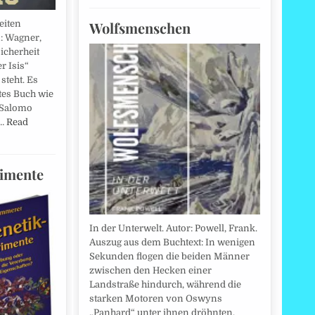
Wolfsmenschen
eiten
n: Wagner,
icherheit
r Isis“
 steht. Es
tes Buch wie
 Salomo
t…
Read
rimente
In der Unterwelt. Autor: Powell, Frank.
Auszug aus dem Buchtext: In wenigen
Sekunden flogen die beiden Männer
zwischen den Hecken einer
Landstraße hindurch, während die
starken Motoren von Oswyns
„Panhard“ unter ihnen dröhnten.