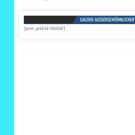
GALERIE AUSSERGEWÖHNLICHER 
[post_grid id=’22502′]