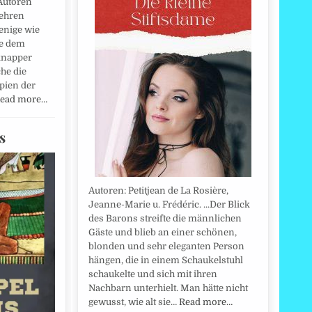
Autoren
Lehren
wenige wie
ie dem
knapper
he die
pien der
ead more…
s
Autoren: Petitjean de La Rosière,
Jeanne-Marie u. Frédéric. ...Der Blick
des Barons streifte die männlichen
Gäste und blieb an einer schönen,
blonden und sehr eleganten Person
hängen, die in einem Schaukelstuhl
schaukelte und sich mit ihren
Nachbarn unterhielt. Man hätte nicht
gewusst, wie alt sie…
Read more…