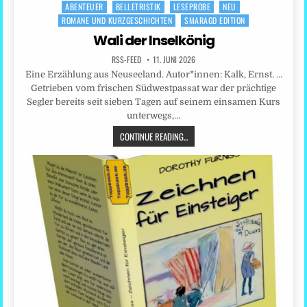
ABENTEUER
BELLETRISTIK
LESEPROBE
NEU
Posted
ROMANE UND KURZGESCHICHTEN
SMARAGD EDITION
in
Wali der Inselkönig
RSS-FEED
11. JUNI 2026
Eine Erzählung aus Neuseeland. Autor*innen: Kalk, Ernst. …
Getrieben vom frischen Südwestpassat war der prächtige
Segler bereits seit sieben Tagen auf seinem einsamen Kurs
unterwegs,…
CONTINUE READING...