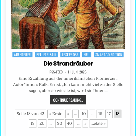
ABENTEUER
BELLETRISTIK
LESEPROBE
NEU
SMARAGD EDITION
Posted
in
Die Strandräuber
RSS-FEED
11. JUNI 2026
Eine Erzählung aus der amerikanischen Pionierzeit.
Autor*innen: Kalk, Ernst. „Ich kann nicht viel zu der Stelle
sagen, aber so wie sie ist, wird sie Ihnen…
CONTINUE READING...
Seite 18 von 42
« Erste
«
...
10
...
16
17
18
19
20
...
30
40
...
»
Letzte »