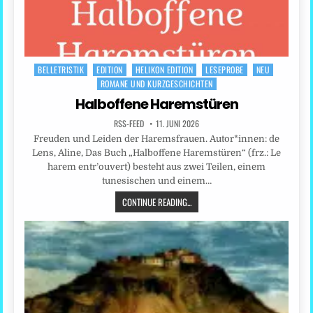
BELLETRISTIK
EDITION
HELIKON EDITION
LESEPROBE
NEU
Posted
ROMANE UND KURZGESCHICHTEN
in
Halboffene Haremstüren
RSS-FEED
11. JUNI 2026
Freuden und Leiden der Haremsfrauen. Autor*innen: de
Lens, Aline, Das Buch „Halboffene Haremstüren“ (frz.: Le
harem entr’ouvert) besteht aus zwei Teilen, einem
tunesischen und einem…
CONTINUE READING...