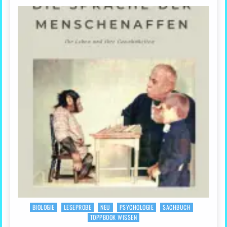
BIOLOGIE
LESEPROBE
NEU
PSYCHOLOGIE
SACHBUCH
Posted
TOPPBOOK WISSEN
in