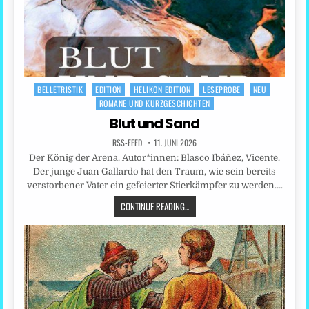
BELLETRISTIK
EDITION
HELIKON EDITION
LESEPROBE
NEU
Posted
ROMANE UND KURZGESCHICHTEN
in
Blut und Sand
RSS-FEED
11. JUNI 2026
Der König der Arena. Autor*innen: Blasco Ibáñez, Vicente.
Der junge Juan Gallardo hat den Traum, wie sein bereits
verstorbener Vater ein gefeierter Stierkämpfer zu werden….
CONTINUE READING...