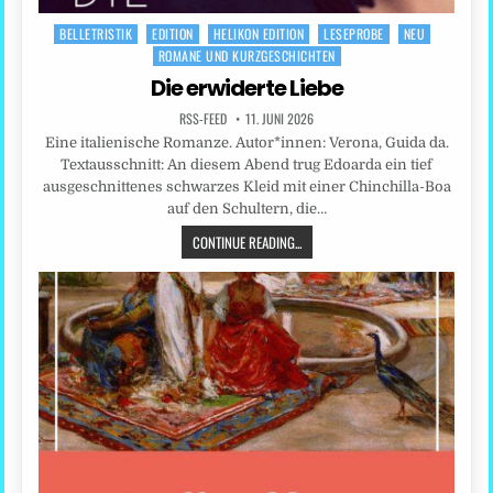
BELLETRISTIK
EDITION
HELIKON EDITION
LESEPROBE
NEU
Posted
ROMANE UND KURZGESCHICHTEN
in
Die erwiderte Liebe
RSS-FEED
11. JUNI 2026
Eine italienische Romanze. Autor*innen: Verona, Guida da.
Textausschnitt: An diesem Abend trug Edoarda ein tief
ausgeschnittenes schwarzes Kleid mit einer Chinchilla-Boa
auf den Schultern, die…
CONTINUE READING...