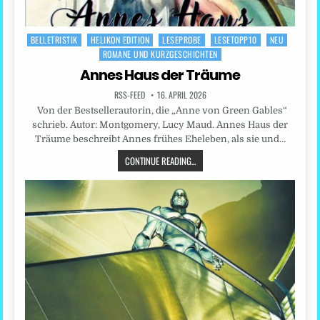
BELLETRISTIK
HELIKON EDITION
LESEPROBE
LESETOPP10
NEU
Posted
ROMANE UND KURZGESCHICHTEN
in
Annes Haus der Träume
RSS-FEED
16. APRIL 2026
Von der Bestsellerautorin, die „Anne von Green Gables“
schrieb. Autor: Montgomery, Lucy Maud. Annes Haus der
Träume beschreibt Annes frühes Eheleben, als sie und…
CONTINUE READING...