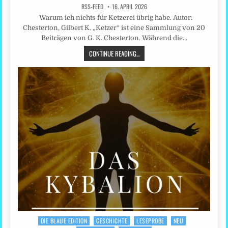
RSS-FEED
16. APRIL 2026
Warum ich nichts für Ketzerei übrig habe. Autor:
Chesterton, Gilbert K. „Ketzer“ ist eine Sammlung von 20
Beiträgen von G. K. Chesterton. Während die…
CONTINUE READING...
DIE BLAUE EDITION
GESCHICHTE
LESEPROBE
NEU
Posted