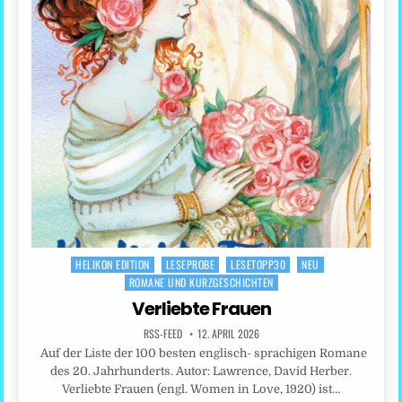
HELIKON EDITION
LESEPROBE
LESETOPP30
NEU
Posted
ROMANE UND KURZGESCHICHTEN
in
Verliebte Frauen
RSS-FEED
12. APRIL 2026
Auf der Liste der 100 besten englisch- sprachigen Romane
des 20. Jahrhunderts. Autor: Lawrence, David Herber.
Verliebte Frauen (engl. Women in Love, 1920) ist…