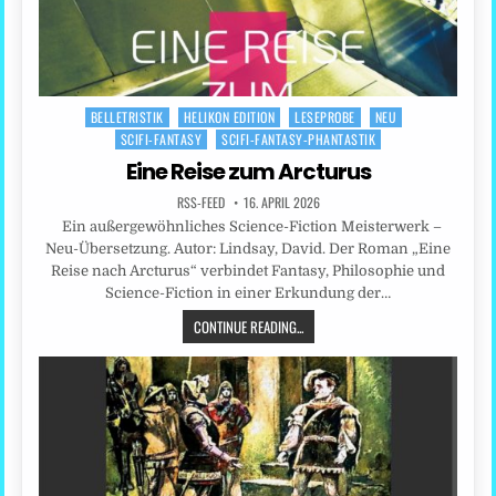
BELLETRISTIK
HELIKON EDITION
LESEPROBE
NEU
Posted
SCIFI-FANTASY
SCIFI-FANTASY-PHANTASTIK
in
Eine Reise zum Arcturus
RSS-FEED
16. APRIL 2026
Ein außergewöhnliches Science-Fiction Meisterwerk –
Neu-Übersetzung. Autor: Lindsay, David. Der Roman „Eine
Reise nach Arcturus“ verbindet Fantasy, Philosophie und
Science-Fiction in einer Erkundung der…
CONTINUE READING...