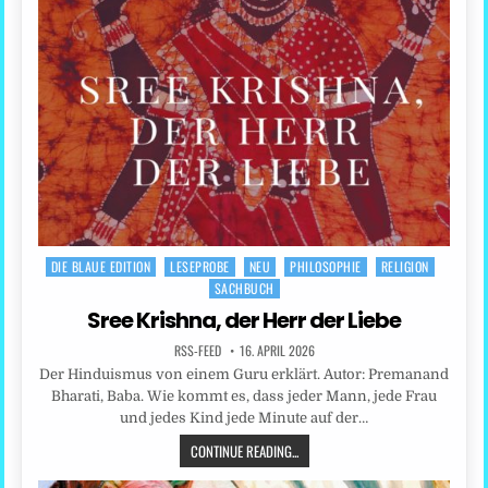
DIE BLAUE EDITION
LESEPROBE
NEU
PHILOSOPHIE
RELIGION
Posted
SACHBUCH
in
Sree Krishna, der Herr der Liebe
RSS-FEED
16. APRIL 2026
Der Hinduismus von einem Guru erklärt. Autor: Premanand
Bharati, Baba. Wie kommt es, dass jeder Mann, jede Frau
und jedes Kind jede Minute auf der…
CONTINUE READING...