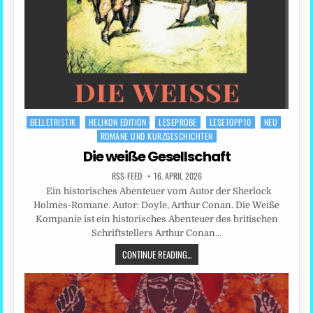
BELLETRISTIK
HELIKON EDITION
LESEPROBE
LESETOPP10
NEU
Posted
ROMANE UND KURZGESCHICHTEN
in
Die weiße Gesellschaft
RSS-FEED
16. APRIL 2026
Ein historisches Abenteuer vom Autor der Sherlock
Holmes-Romane. Autor: Doyle, Arthur Conan. Die Weiße
Kompanie ist ein historisches Abenteuer des britischen
Schriftstellers Arthur Conan…
CONTINUE READING...