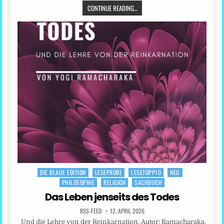
CONTINUE READING...
DIE BLAUE EDITION
LESEPROBE
LESETOPP10
NEU
Posted
PHILOSOPHIE
RELIGION
SACHBUCH
in
Das Leben jenseits des Todes
RSS-FEED
12. APRIL 2026
Und die Lehre von der Reinkarnation. Autor: Ramacharaka,