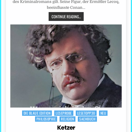
des Kriminalromans gilt. Seine Figur, der Ermittler Lecoq,
beeinflusste Conan…
CONTINUE READING...
DIE BLAUE EDITION
LESEPROBE
LESETOPP30
NEU
Posted
PHILOSOPHIE
RELIGION
SACHBUCH
in
Ketzer