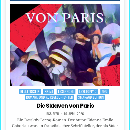
BELLETRISTIK
KRIMI
LESEPROBE
LESETOPP10
NEU
Posted
ROMANE UND KURZGESCHICHTEN
SMARAGD EDITION
in
Die Sklaven von Paris
RSS-FEED
16. APRIL 2026
Ein Detektiv Lecoq-Roman. Der Autor: Étienne Émile
Gaboriau war ein französischer Schriftsteller, der als Vater