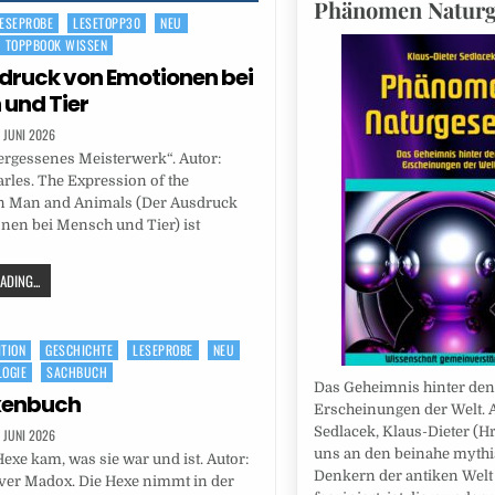
Phänomen Naturg
ESEPROBE
LESETOPP30
NEU
TOPPBOOK WISSEN
druck von Emotionen bei
und Tier
. JUNI 2026
rgessenes Meisterwerk“. Autor:
rles. The Expression of the
n Man and Animals (Der Ausdruck
nen bei Mensch und Tier) ist
DING...
ITION
GESCHICHTE
LESEPROBE
NEU
OGIE
SACHBUCH
Das Geheimnis hinter den
xenbuch
Erscheinungen der Welt. A
Sedlacek, Klaus-Dieter (Hr
. JUNI 2026
uns an den beinahe myth
exe kam, was sie war und ist. Autor:
Denkern der antiken Welt
iver Madox. Die Hexe nimmt in der