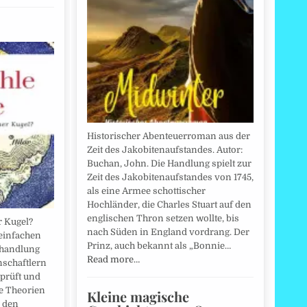
Historischer Abenteuerroman aus der
Zeit des Jakobitenaufstandes. Autor:
Buchan, John. Die Handlung spielt zur
Zeit des Jakobitenaufstandes von 1745,
als eine Armee schottischer
Hochländer, die Charles Stuart auf den
englischen Thron setzen wollte, bis
r Kugel?
nach Süden in England vordrang. Der
r einfachen
Prinz, auch bekannt als „Bonnie…
bhandlung
Read more…
schaftlern
rprüft und
ue Theorien
Kleine magische
r den