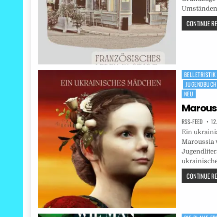
Umständen 
CONTINUE REA
BELLETRISTIK
Posted
JUGENDBUCH
in
NEU
Marous
RSS-FEED
12
Ein ukraini
Maroussia vo
Jugendlitera
ukrainisch
CONTINUE REA