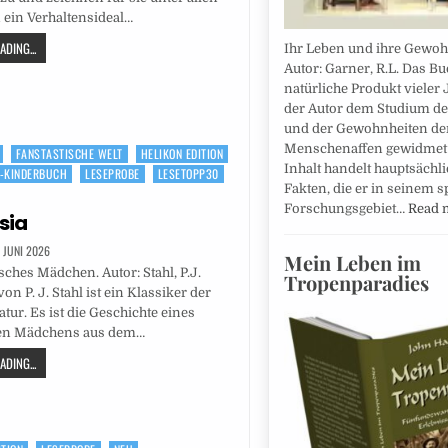
ein Verhaltensideal…
DING...
Ihr Leben und ihre Gewoh
Autor: Garner, R.L. Das Bu
natürliche Produkt vieler 
der Autor dem Studium de
und der Gewohnheiten de
Menschenaffen gewidmet 
FANSTASTISCHE WELT
HELIKON EDITION
Inhalt handelt hauptsächl
-KINDERBUCH
LESEPROBE
LESETOPP30
Fakten, die er in seinem s
Forschungsgebiet…
Read 
sia
. JUNI 2026
Mein Leben im
sches Mädchen. Autor: Stahl, P.J.
Tropenparadies
n P. J. Stahl ist ein Klassiker der
tur. Es ist die Geschichte eines
en Mädchens aus dem…
DING...