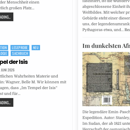
fasziniert, ist die wunderv
 der Menschheit einen
abgeschlossene Einheit ih
lich großen Platz…
Weltbildes. Mit welcher p
DING...
Gebärde steht einer diese
uns, der legendenumrank
Pythagoras etwa, und…
Re
Im dunkelsten Af
ITION
LESEPROBE
NEU
OGIE
SACHBUCH
el der Isis
. JUNI 2026
ttlichen Wahrheiten Materie und
rin: Wagner, Belle M. Wir können mit
sagen, dass „Im Tempel der Isis“
ist und für…
DING...
Die legendäre Emin-Pasc
Expedition. Autor: Stanley
Im Sudan, der ab 1821 unte
Herrschaft der osmanisc