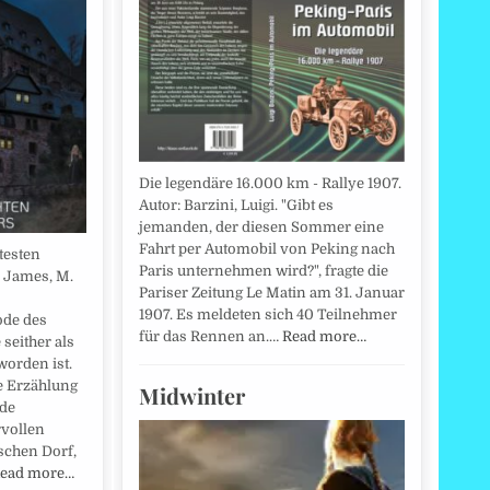
Die legendäre 16.000 km - Rallye 1907.
Autor: Barzini, Luigi. "Gibt es
jemanden, der diesen Sommer eine
Fahrt per Automobil von Peking nach
testen
Paris unternehmen wird?", fragte die
: James, M.
Pariser Zeitung Le Matin am 31. Januar
1907. Es meldeten sich 40 Teilnehmer
ode des
für das Rennen an.…
Read more…
seither als
orden ist.
e Erzählung
Midwinter
nde
rvollen
schen Dorf,
ead more…