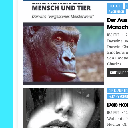
BIOLOGIE
L
Posted
SACHBUCH
in
Der Aus
Mensch 
RSS-FEED
12
Darwins „ve
Darwin, Cha
Emotions i
von Emotio
Charles…
CONTINUE REA
DIE BLAUE ED
Posted
PARAPSYCHOL
in
Das He
RSS-FEED
12
Woher die H
Hueffer, Ol