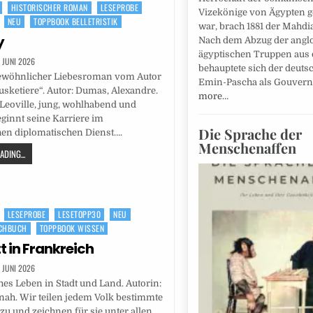
HISTORISCHER ROMAN
LESEPROBE
Vizekönige von Ägypten
NEU
TOPPBOOK BELLETRISTIK
war, brach 1881 der Mahdi
y
Nach dem Abzug der angl
ägyptischen Truppen aus
. JUNI 2026
behauptete sich der deuts
ewöhnlicher Liebesroman vom Autor
Emin-Pascha als Gouver
usketiere“. Autor: Dumas, Alexandre.
more…
Leoville, jung, wohlhabend und
eginnt seine Karriere im
Die Sprache der
hen diplomatischen Dienst….
Menschenaffen
DING...
LESEPROBE
LESETOPP30
NEU
CHBUCH
TOPPBOOK WISSEN
t in Frankreich
. JUNI 2026
es Leben in Stadt und Land. Autorin:
ah. Wir teilen jedem Volk bestimmte
u und zeichnen für sie unter allen