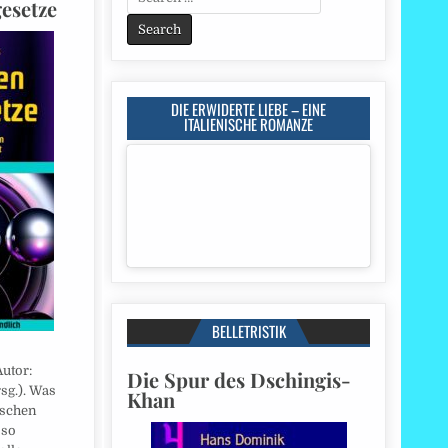
esetze
for:
DIE ERWIDERTE LIEBE – EINE
ITALIENISCHE ROMANZE
BELLETRISTIK
utor:
Die Spur des Dschingis-
sg.). Was
Khan
ischen
 so