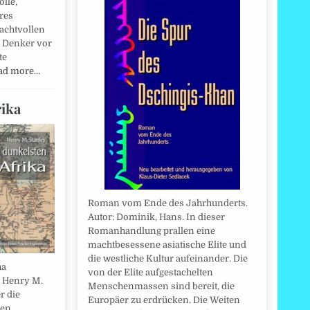
olle,
res
rachtvollen
r Denker vor
te
ad more…
rika
Roman vom Ende des Jahrhunderts.
Autor: Dominik, Hans. In dieser
Romanhandlung prallen eine
machtbesessene asiatische Elite und
die westliche Kultur aufeinander. Die
ha
von der Elite aufgestachelten
, Henry M.
Menschenmassen sind bereit, die
r die
Europäer zu erdrücken. Die Weiten
hen