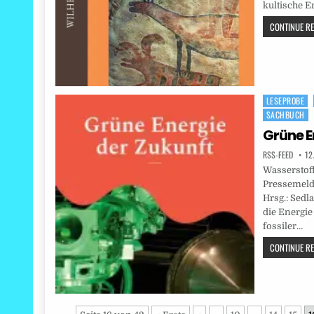
kultische E
CONTINUE REA
LESEPROBE
Posted
SACHBUCH
in
Grüne E
RSS-FEED
12
Wasserstoff
Pressemeld
Hrsg.: Sedla
die Energi
fossiler…
CONTINUE REA