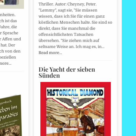
Thriller. Autor: Cheyney, Peter.
"Lemmy", sagt sie, "Sie müssen
nheiten.
wissen, dass ich Sie für einen ganz
ch ist das
köstlichen Menschen halte. Sie sind so
Jahre, die
direkt, dass Sie manchmal die
r Sprache
offensichtlichsten Tatsachen
r Affen und
übersehen. "Sie ziehen mich auf
hat. Der
seltsame Weise an. Ich mag es, in…
ich von den
Read more…
peziellen
more…
Die Yacht der sieben
Sünden