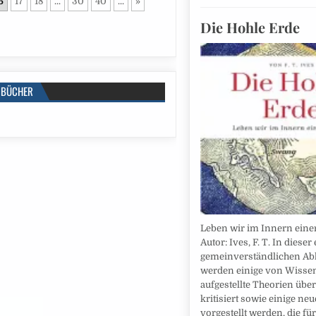
6
17
18
...
30
40
...
»
Die Hohle Erde
BÜCHER
Leben wir im Innern eine
Autor: Ives, F. T. In diese
gemeinverständlichen A
werden einige von Wissen
aufgestellte Theorien übe
kritisiert sowie einige ne
vorgestellt werden, die fü