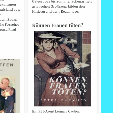
Osteuropas bis zum menschenarmen
 gekommen
asiatischen Großraum bilden den
aufstand aus.
Hintergrund der…
Read more…
o-
 dem Sudan
Können Frauen töten?
che Forscher
neur…
Read
Ein FBI-Agent Lemmy Caution