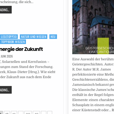
rscheinung, die sich…
DING...
LESETOPP30
NATUR UND WISSEN
NEU
TOPPBOOK WISSEN
nergie der Zukunft
. JUNI 2026
Eine Auswahl der berühm
, Solarzellen und Kernfusion –
Geistergeschichten. Autor
ungen zum Stand der Forschung.
R. Der Autor M.R. James
cek, Klaus-Dieter (Hrsg.). Wie sieht
perfektionierte eine Meth
e der Zukunft aus nach dem Ende
Geschichtenerzählens, die 
Jamesianisch bekannt gew
DING...
Die klassische James’sch
enthält in der Regel folge
Elemente: einen charakte
Schauplatz in einem engli
einer Küstenstadt oder…
R