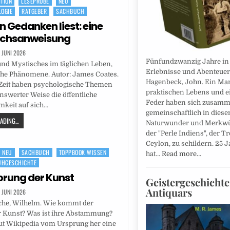
ITION
LESEPROBE
NEU
OGIE
RATGEBER
SACHBUCH
 Gedanken liest: eine
chsanweisung
. JUNI 2026
Fünfundzwanzig Jahre in 
nd Mystisches im täglichen Leben,
Erlebnisse und Abenteuer.
che Phänomene. Autor: James Coates.
Hagenbeck, John. Ein Ma
 Zeit haben psychologische Themen
praktischen Lebens und 
swerter Weise die öffentliche
Feder haben sich zusamm
keit auf sich…
gemeinschaftlich in dies
DING...
Naturwunder und Merkwü
der "Perle Indiens", der T
Ceylon, zu schildern. 25 J
NEU
SACHBUCH
TOPPBOOK WISSEN
hat…
Read more…
ÜHGESCHICHTE
prung der Kunst
Geistergeschichte
Antiquars
. JUNI 2026
sche, Wilhelm. Wie kommt der
 Kunst? Was ist ihre Abstammung?
aut Wikipedia vom Ursprung her eine