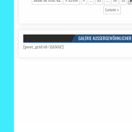
Seite 16 von 42
« Erste
«
...
10
...
14
15
1
Letzte »
GALERIE AUSSERGEWÖHNLICHER 
[post_grid id=’22502′]