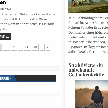
ben
 JUNI 2026
ängt, einen Plot entwickelt und eine
Mit 16 Abbildungen im Tex
hte erzählt. Autor: Wilde, Oliver J.
Bildtafeln. Autor: Eduard 
einen Roman schreiben? Das ist toll!
keinem Volk der Erde reic
ügen…
Denkmäler einer höheren 
DING...
frühe Zeiten hinauf und s
in solcher Fülle erhalten, 
Ägyptern. In Ägypten bes
9
20
21
...
30
40
...
»
Jahre 3000…
Read more…
So aktivierst du
unbekannte
Gedankenkräfte
BÜCHER