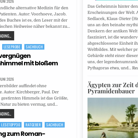
 JUNI 2026
Das Geheimnis hinter den
ndliche alternative Medizin für den
Erscheinungen der Welt. A
tienten. Autor: Voorhoeve, Jacob.
Sedlacek, Klaus-Dieter (Hr
es Buches ist es, den Leser mit der
uns an den beinahe myth
schen Heilweise näher bekannt zu…
Denkern der antiken Welt
DING...
fasziniert, ist die wunderv
abgeschlossene Einheit ih
LESEPROBE
SACHBUCH
Weltbildes. Mit welcher p
tvergnügen
Gebärde steht einer diese
nhimmel mit bloßem
uns, der legendenumrank
Pythagoras etwa, und…
Re
 JUNI 2026
Ägypten zur Zeit 
rnbilder auffindet ohne
Pyramidenbauer
. Autor: Kirchberger, Paul. Der
 gestirnten Himmels ist das Größte,
 Natur zu bieten vermag, und…
DING...
LESETOPP30
RATGEBER
SACHBUCH
ung zum Roman-