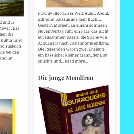
Prachtvolle Pariser Welt. Autor: About,
Edmond. Auszug aus dem Buch: ...
t und 17
Gestern Morgen, an einem sonnigen
Meyer , Bei
Novembertag, fuhr ein Paar, das nicht
hen die
gut zusammen passte, die Straße von
Kultur in so
Acquanera nach Castelmonte entlang.
ind zugleich
Die Reisenden waren zwei Eheleute,
wie bei den
ein hässlicher kleiner Mann, der Blut
tand im
spuckte und…
Read more…
Die junge Mondfrau