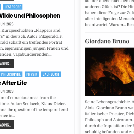
auf der Suche nach dem e
LESEPROBE
anderen Glück ist? Die H
haben diese Frage zur Zuf
ilde und Philosophen
aller intelligenten Mensc
 JUNI 2026
beantwortet. Warum…
Rea
n Kurzgeschichten „Flappers and
“ in deutsch. Autor: Fitzgerald, F.
Giordano Bruno
erald schafft ein treffendes Porträt
n, eigensinnigen jungen Frauen und
enden, vagabundierenden…
DING...
PHILOSOPHIE
PHYSIK
SACHBUCH
 After Life
 JUNI 2026
ion of consciousness from the
Seine Lebensgeschichte. Au
time. Autor: Sedlacek, Klaus-Dieter.
Alois. Giordano Bruno wa
ns the question of the temporal end
italienischer Priester, Dich
tence is…
Philosoph und Astronom.
DING...
durch die Inquisition der 
schuldig befunden und z