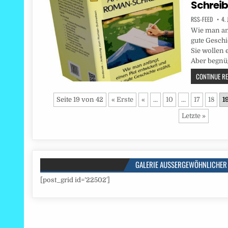
Schrei
RSS-FEED
4.
Wie man anf
gute Geschic
Sie wollen 
Aber begn
CONTINUE REA
Seite 19 von 42
« Erste
«
...
10
...
17
18
1
Letzte »
GALERIE AUSSERGEWÖHNLICHER 
[post_grid id=’22502′]