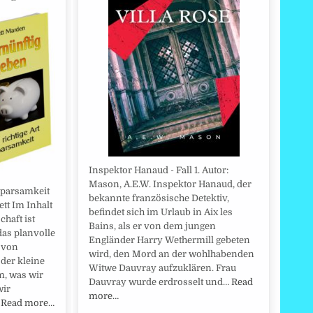
Inspektor Hanaud - Fall 1. Autor:
Mason, A.E.W. Inspektor Hanaud, der
 Sparsamkeit
bekannte französische Detektiv,
tt Im Inhalt
befindet sich im Urlaub in Aix les
chaft ist
Bains, als er von dem jungen
as planvolle
Engländer Harry Wethermill gebeten
 von
wird, den Mord an der wohlhabenden
 der kleine
Witwe Dauvray aufzuklären. Frau
m, was wir
Dauvray wurde erdrosselt und…
Read
wir
more…
…
Read more…