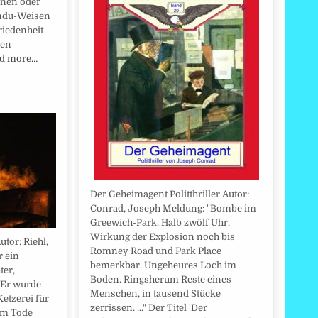
inen oder
indu-Weisen
riedenheit
hen
d more…
Der Geheimagent Politthriller Autor:
Conrad, Joseph Meldung: "Bombe im
Greewich-Park. Halb zwölf Uhr.
Wirkung der Explosion noch bis
tor: Riehl,
Romney Road und Park Place
r ein
bemerkbar. Ungeheures Loch im
ter,
Boden. Ringsherum Reste eines
 Er wurde
Menschen, in tausend Stücke
Ketzerei für
zerrissen. ..." Der Titel 'Der
um Tode