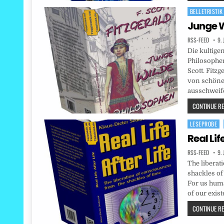
BELLETRISTIK
Posted
in
Junge W
RSS-FEED
9.
Die kultige
Philosophers
Scott. Fitzg
von schöne
ausschweif
CONTINUE REA
LESEPROBE
Posted
in
Real Life
RSS-FEED
9.
The liberat
shackles of 
For us huma
of our exis
CONTINUE REA