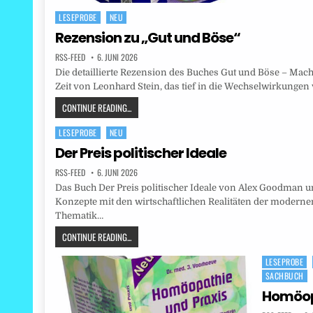
LESEPROBE
NEU
Posted
in
Rezension zu „Gut und Böse“
RSS-FEED
6. JUNI 2026
Die detaillierte Rezension des Buches Gut und Böse – Mac
Zeit von Leonhard Stein, das tief in die Wechselwirkungen
CONTINUE READING...
LESEPROBE
NEU
Posted
in
Der Preis politischer Ideale
RSS-FEED
6. JUNI 2026
Das Buch Der Preis politischer Ideale von Alex Goodman unt
Konzepte mit den wirtschaftlichen Realitäten der modernen 
Thematik…
CONTINUE READING...
LESEPROBE
Posted
SACHBUCH
in
Homöop