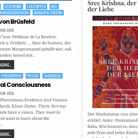
Sree Krishna, der
LESEPROBE
LESETOPP10
NEU
der Liebe
KURZGESCHICHTEN
ROMANTIC EDITION
von Brüsfeld
 JUNI 2026
*nen: Petitjean de La Rosière,
e u. Frédéric. … Herr de Somers, der
armen Morgenmantel gehüllt war, saß
großen Sessel mit…
DING...
PHILOSOPHIE
PHYSIK
SACHBUCH
al Consciousness
 JUNI 2026
 Phenomena Evidence And Visions.
acek, Klaus-Dieter. Thirty-five top-
tists have a vision. They meet in
Der Hinduismus von ein
nd want to learn about the
erklärt. Autor: Premanand 
y…
Baba. Wie kommt es, dass
jede Frau und jedes Kind 
DING...