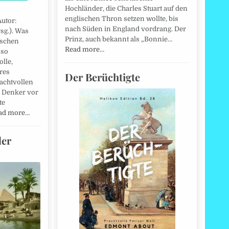
Hochländer, die Charles Stuart auf den
englischen Thron setzen wollte, bis
utor:
nach Süden in England vordrang. Der
sg.). Was
Prinz, auch bekannt als „Bonnie…
ischen
Read more…
 so
olle,
res
Der Berüchtigte
rachtvollen
r Denker vor
te
ad more…
der