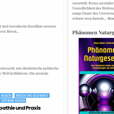
verurteilt. Bruno postulier
Unendlichkeit des Weltra
ewige Dauer des Universu
schwer wog damals,…
Rea
ht und moralische Konflikte unserer
Phänomen Naturg
 von Moral,…
ersucht, wie idealistische politische
Welt kollidieren. Die zentrale
MEDIZIN
MEDIZIN UND GESUNDHEIT
TOPPBOOK WISSEN
athie und Praxis