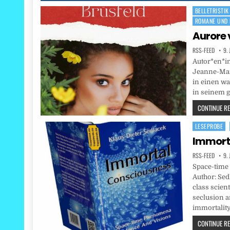
BELLETRISTIK
Posted
ROMANE UND 
in
Aurore 
RSS-FEED
9.
Autor*en*in
Jeanne-Mari
in einen w
in seinem 
CONTINUE REA
LESEPROBE
Posted
in
Immort
RSS-FEED
9.
Space-time
Author: Sedl
class scien
seclusion a
immortalit
CONTINUE REA