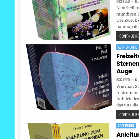
RSS-FEED
6.
Naturheilku
mündigen Pa
Der Zweck d
homöopathi
CONTINUE REA
ASTRONOMIE
Posted
in
Freizei
Sterne
Auge
RSS-FEED
6.
Wie man Ste
Instrumente
Anblick des
das uns die
CONTINUE REA
LESEPROBE
Posted
in
Anleit