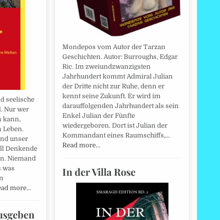
Mondepos vom Autor der Tarzan
Geschichten. Autor: Burroughs, Edgar
Ric. Im zweiundzwanzigsten
Jahrhundert kommt Admiral Julian
der Dritte nicht zur Ruhe, denn er
kennt seine Zukunft. Er wird im
d seelische
darauffolgenden Jahrhundert als sein
l. Nur wer
Enkel Julian der Fünfte
n kann,
wiedergeboren. Dort ist Julian der
n Leben.
Kommandant eines Raumschiffs,…
nd unser
Read more…
oll Denkende
ein. Niemand
s was
In der Villa Rose
n
ead more…
ausgeben