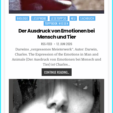
BIOLOGIE
LESEPROBE
LESETOPP30
NEU
SACHBUCH
Posted
TOPPBOOK WISSEN
in
Der Ausdruck von Emotionen bei
Mensch und Tier
RSS-FEED
12. JUNI 2026
Darwins „vergessenes Meisterwerk“. Autor: Darwin,
Charles. The Expression of the Emotions in Man and
Animals (Der Ausdruck von Emotionen bei Mensch und
Tier) ist Charles…
CONTINUE READING...