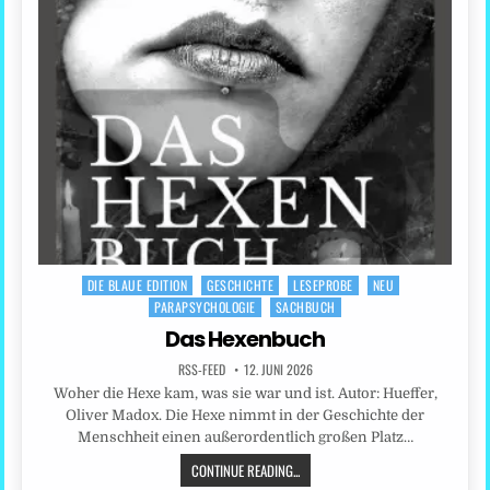
DIE BLAUE EDITION
GESCHICHTE
LESEPROBE
NEU
Posted
PARAPSYCHOLOGIE
SACHBUCH
in
Das Hexenbuch
RSS-FEED
12. JUNI 2026
Woher die Hexe kam, was sie war und ist. Autor: Hueffer,
Oliver Madox. Die Hexe nimmt in der Geschichte der
Menschheit einen außerordentlich großen Platz…
CONTINUE READING...