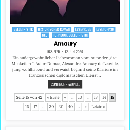
BELLETRISTIK
HISTORISCHER ROMAN
LESEPROBE
LESETOPP30
Posted
NEU
TOPPBOOK BELLETRISTIK
in
Amaury
RSS-FEED
12. JUNI 2026
Ein außergewöhnlicher Liebesroman vom Autor der „drei
Musketiere“. Autor: Dumas, Alexandre. Amaury de Leoville,
jung, wohlhabend und verwaist, beginnt seine Karriere im
französischen diplomatischen Dienst….
CONTINUE READING...
Seite 15 von 42
« Erste
«
...
10
...
13
14
15
16
17
...
20
30
40
...
»
Letzte »