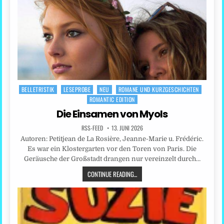
BELLETRISTIK
LESEPROBE
NEU
ROMANE UND KURZGESCHICHTEN
Posted
ROMANTIC EDITION
in
Die Einsamen von Myols
RSS-FEED
13. JUNI 2026
Autoren: Petitjean de La Rosière, Jeanne-Marie u. Frédéric.
Es war ein Klostergarten vor den Toren von Paris. Die
Geräusche der Großstadt drangen nur vereinzelt durch…
CONTINUE READING...