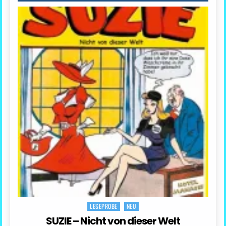
LESEPROBE
NEU
Posted
in
SUZIE – Nicht von dieser Welt