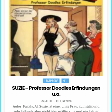
LESEPROBE
NEU
Posted
in
SUZIE – Professor Doodles Erfindungen
u.a.
RSS-FEED
13. JUNI 2026
Autor: Fagaly, Al. Suzie ist eine junge Frau, gutmütig und
sehr hübsch, aber nicht übermäßig klug und ein totaler