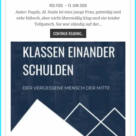
RSS-FEED
13. JUNI 2026
Autor: Fagaly, Al. Suzie ist eine junge Frau, gutmütig und
sehr hübsch, aber nicht übermäßig klug und ein totaler
Tollpatsch. Sie war ständig auf der…
CONTINUE READING...