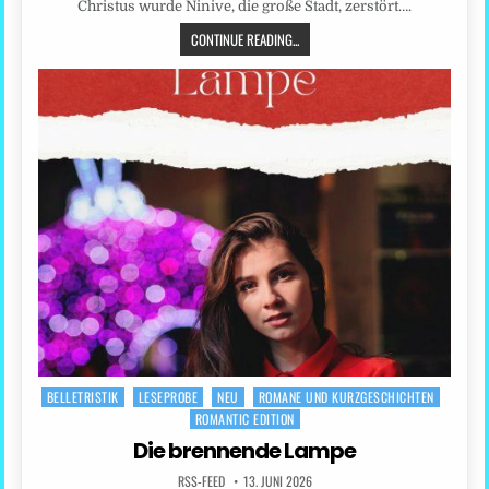
Christus wurde Ninive, die große Stadt, zerstört….
CONTINUE READING...
BELLETRISTIK
LESEPROBE
NEU
ROMANE UND KURZGESCHICHTEN
Posted
ROMANTIC EDITION
in
Die brennende Lampe
RSS-FEED
13. JUNI 2026