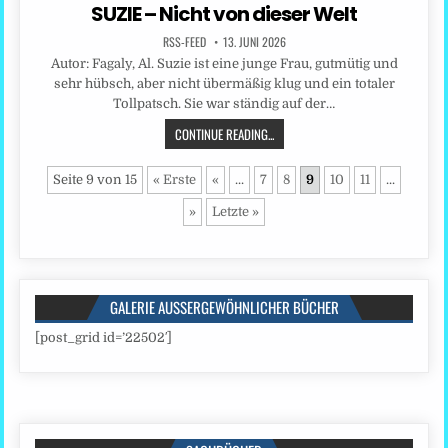
in
SUZIE – Nicht von dieser Welt
RSS-FEED
13. JUNI 2026
Autor: Fagaly, Al. Suzie ist eine junge Frau, gutmütig und
sehr hübsch, aber nicht übermäßig klug und ein totaler
Tollpatsch. Sie war ständig auf der…
CONTINUE READING...
Seite 9 von 15
« Erste
«
...
7
8
9
10
11
...
»
Letzte »
GALERIE AUSSERGEWÖHNLICHER BÜCHER
[post_grid id=’22502′]