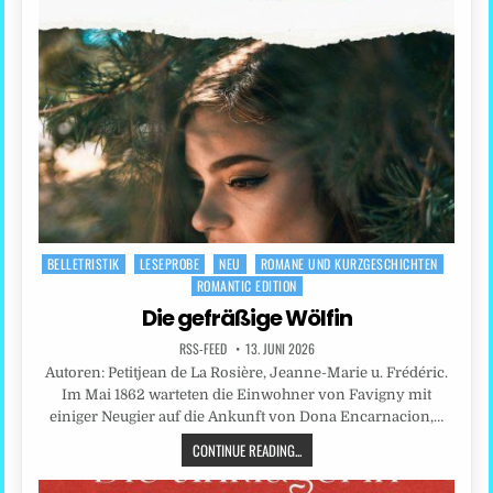
BELLETRISTIK
LESEPROBE
NEU
ROMANE UND KURZGESCHICHTEN
Posted
ROMANTIC EDITION
in
Die gefräßige Wölfin
RSS-FEED
13. JUNI 2026
Autoren: Petitjean de La Rosière, Jeanne-Marie u. Frédéric.
Im Mai 1862 warteten die Einwohner von Favigny mit
einiger Neugier auf die Ankunft von Dona Encarnacion,…
CONTINUE READING...