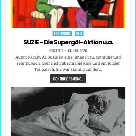
LESEPROBE
NEU
Posted
in
SUZIE – Die Supergöl-Aktion u.a.
RSS-FEED
13. JUNI 2026
Autor: Fagaly, Al. Suzie ist eine junge Frau, gutmütig und
sehr hübsch, aber nicht übermäßig klug und ein totaler
Tollpatsch. Sie war ständig auf der…
CONTINUE READING...