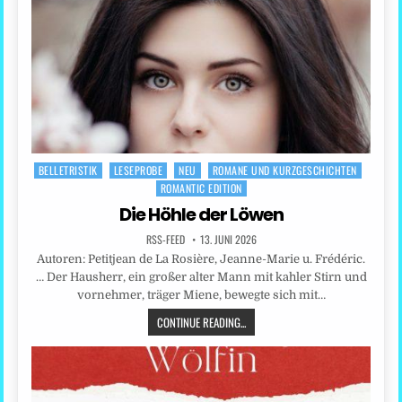
BELLETRISTIK
LESEPROBE
NEU
ROMANE UND KURZGESCHICHTEN
Posted
ROMANTIC EDITION
in
Die Höhle der Löwen
RSS-FEED
13. JUNI 2026
Autoren: Petitjean de La Rosière, Jeanne-Marie u. Frédéric.
… Der Hausherr, ein großer alter Mann mit kahler Stirn und
vornehmer, träger Miene, bewegte sich mit…
CONTINUE READING...