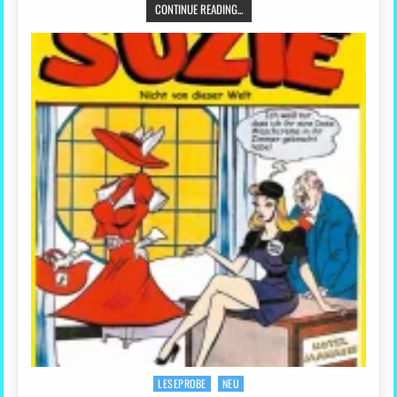
CONTINUE READING...
LESEPROBE
NEU
Posted