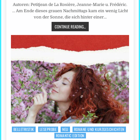
Autoren: Petitjean de La Rosière, Jeanne-Marie u. Frédéric.
… Am Ende dieses grauen Nachmittags kam ein wenig Licht
von der Sonne, die sich hinter einer…
CONTINUE READING...
BELLETRISTIK
LESEPROBE
NEU
ROMANE UND KURZGESCHICHTEN
Posted
ROMANTIC EDITION
in