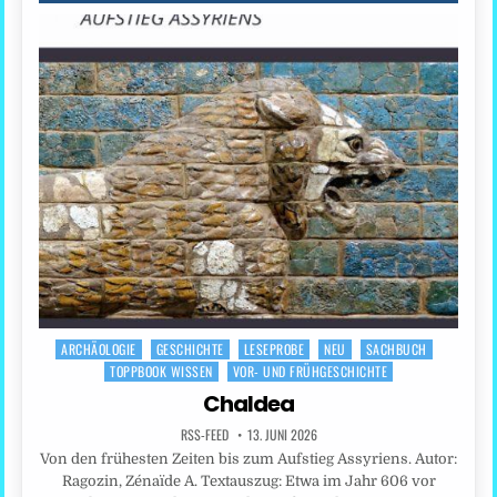
ARCHÄOLOGIE
GESCHICHTE
LESEPROBE
NEU
SACHBUCH
Posted
TOPPBOOK WISSEN
VOR- UND FRÜHGESCHICHTE
in
Chaldea
RSS-FEED
13. JUNI 2026
Von den frühesten Zeiten bis zum Aufstieg Assyriens. Autor:
Ragozin, Zénaïde A. Textauszug: Etwa im Jahr 606 vor