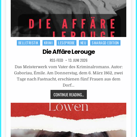
BELLETRISTIK
KRIMI
LESEPROBE
NEU
SMARAGD EDITION
Posted
in
Die Affäre Lerouge
RSS-FEED
13. JUNI 2026
Das Meisterwerk vom Vater des Kriminalromans. Autor:
Gaboriau, Émile. Am Donnerstag, dem 6. März 1862, zwei
Tage nach Fastnacht, erschienen fünf Frauen aus dem
Dorf…
CONTINUE READING...