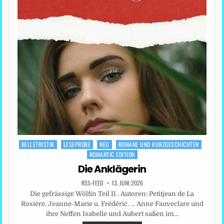
BELLETRISTIK
LESEPROBE
NEU
ROMANE UND KURZGESCHICHTEN
Posted
ROMANTIC EDITION
in
Die Anklägerin
RSS-FEED
13. JUNI 2026
Die gefrässige Wölfin Teil II . Autoren: Petitjean de La
Rosière, Jeanne-Marie u. Frédéric. … Anne Fauveclare und
ihre Neffen Isabelle und Aubert saßen im…