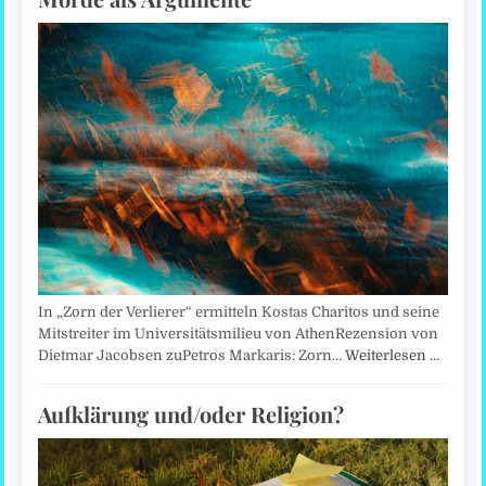
In „Zorn der Verlierer“ ermitteln Kostas Charitos und seine
Mitstreiter im Universitätsmilieu von AthenRezension von
Dietmar Jacobsen zuPetros Markaris: Zorn…
Weiterlesen …
Aufklärung und/oder Religion?