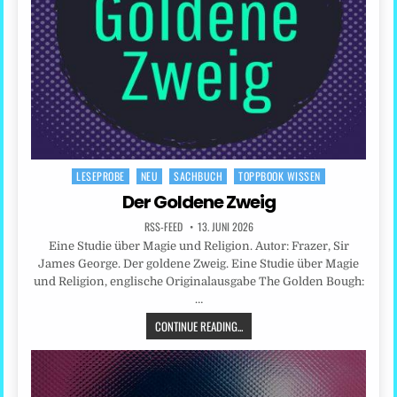
LESEPROBE
NEU
SACHBUCH
TOPPBOOK WISSEN
Posted
in
Der Goldene Zweig
RSS-FEED
13. JUNI 2026
Eine Studie über Magie und Religion. Autor: Frazer, Sir
James George. Der goldene Zweig. Eine Studie über Magie
und Religion, englische Originalausgabe The Golden Bough:
…
CONTINUE READING...