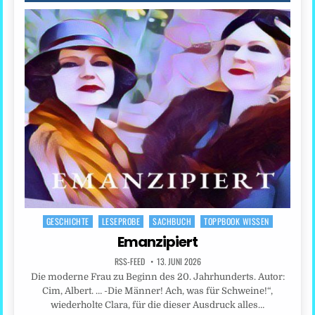
GESCHICHTE
LESEPROBE
SACHBUCH
TOPPBOOK WISSEN
Posted
in
Emanzipiert
RSS-FEED
13. JUNI 2026
Die moderne Frau zu Beginn des 20. Jahrhunderts. Autor:
Cim, Albert. … -Die Männer! Ach, was für Schweine!“,
wiederholte Clara, für die dieser Ausdruck alles…