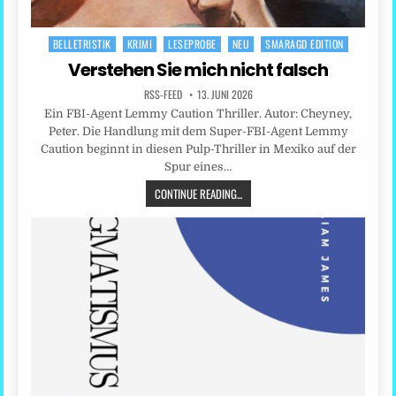
BELLETRISTIK
KRIMI
LESEPROBE
NEU
SMARAGD EDITION
Posted
in
Verstehen Sie mich nicht falsch
RSS-FEED
13. JUNI 2026
Ein FBI-Agent Lemmy Caution Thriller. Autor: Cheyney,
Peter. Die Handlung mit dem Super-FBI-Agent Lemmy
Caution beginnt in diesen Pulp-Thriller in Mexiko auf der
Spur eines…
CONTINUE READING...