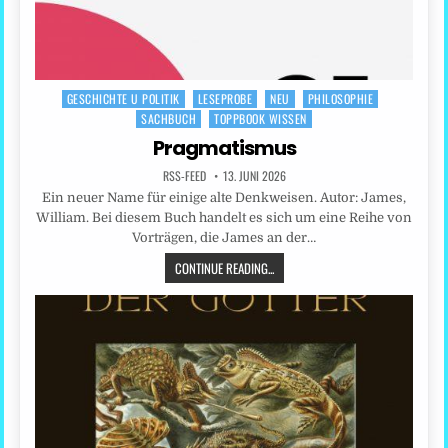
GESCHICHTE U POLITIK
LESEPROBE
NEU
PHILOSOPHIE
Posted
SACHBUCH
TOPPBOOK WISSEN
in
Pragmatismus
RSS-FEED
13. JUNI 2026
Ein neuer Name für einige alte Denkweisen. Autor: James,
William. Bei diesem Buch handelt es sich um eine Reihe von
Vorträgen, die James an der…
CONTINUE READING...