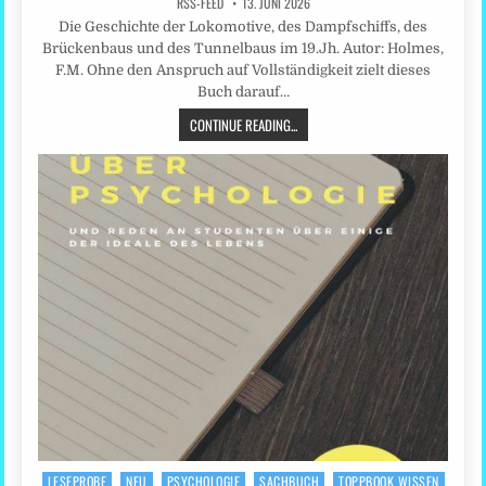
RSS-FEED
13. JUNI 2026
Die Geschichte der Lokomotive, des Dampfschiffs, des
Brückenbaus und des Tunnelbaus im 19.Jh. Autor: Holmes,
F.M. Ohne den Anspruch auf Vollständigkeit zielt dieses
Buch darauf…
CONTINUE READING...
LESEPROBE
NEU
PSYCHOLOGIE
SACHBUCH
TOPPBOOK WISSEN
Posted