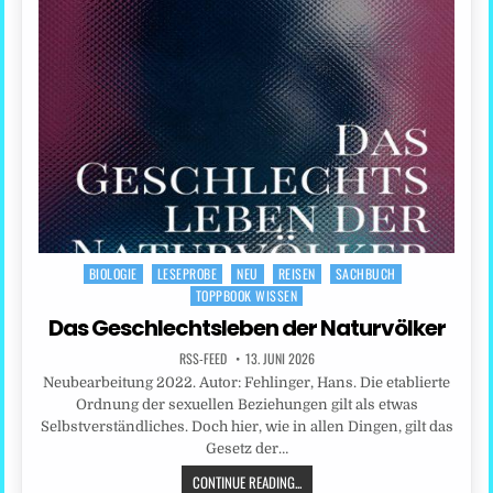
BIOLOGIE
LESEPROBE
NEU
REISEN
SACHBUCH
Posted
TOPPBOOK WISSEN
in
Das Geschlechtsleben der Naturvölker
RSS-FEED
13. JUNI 2026
Neubearbeitung 2022. Autor: Fehlinger, Hans. Die etablierte
Ordnung der sexuellen Beziehungen gilt als etwas
Selbstverständliches. Doch hier, wie in allen Dingen, gilt das
Gesetz der…
CONTINUE READING...