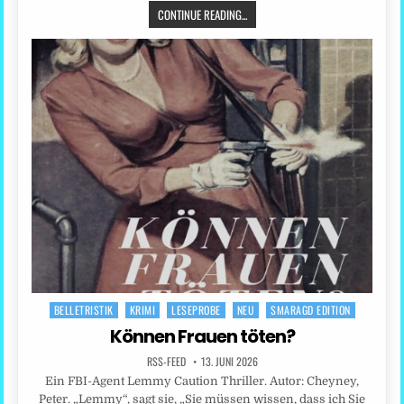
CONTINUE READING...
BELLETRISTIK
KRIMI
LESEPROBE
NEU
SMARAGD EDITION
Posted
in
Können Frauen töten?
RSS-FEED
13. JUNI 2026
Ein FBI-Agent Lemmy Caution Thriller. Autor: Cheyney,
Peter. „Lemmy“, sagt sie, „Sie müssen wissen, dass ich Sie