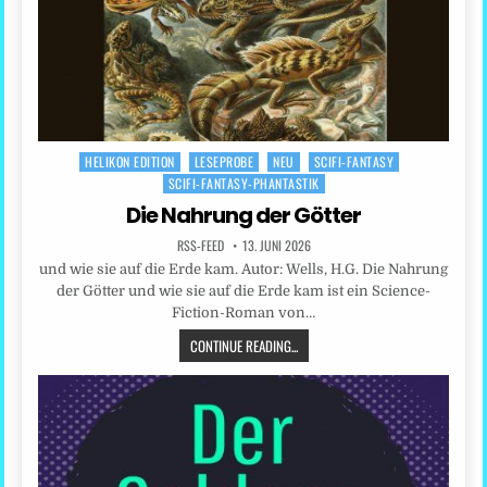
HELIKON EDITION
LESEPROBE
NEU
SCIFI-FANTASY
Posted
SCIFI-FANTASY-PHANTASTIK
in
Die Nahrung der Götter
RSS-FEED
13. JUNI 2026
und wie sie auf die Erde kam. Autor: Wells, H.G. Die Nahrung
der Götter und wie sie auf die Erde kam ist ein Science-
Fiction-Roman von…
CONTINUE READING...