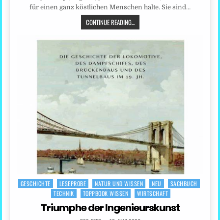
für einen ganz köstlichen Menschen halte. Sie sind…
CONTINUE READING...
GESCHICHTE
LESEPROBE
NATUR UND WISSEN
NEU
SACHBUCH
Posted
TECHNIK
TOPPBOOK WISSEN
WIRTSCHAFT
in
Triumphe der Ingenieurskunst