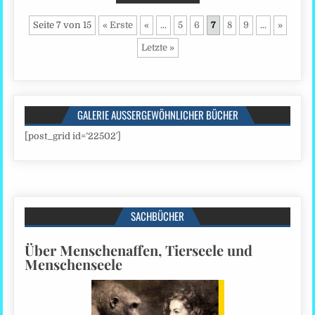
Seite 7 von 15
« Erste
«
...
5
6
7
8
9
...
»
Letzte »
GALERIE AUSSERGEWÖHNLICHER BÜCHER
[post_grid id=’22502′]
SACHBÜCHER
Über Menschenaffen, Tierseele und
Menschenseele