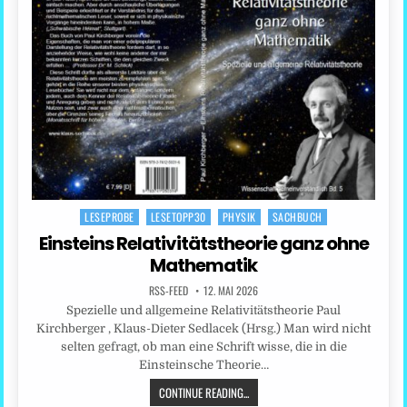
LESEPROBE
LESETOPP30
PHYSIK
SACHBUCH
Posted
in
Einsteins Relativitätstheorie ganz ohne
Mathematik
RSS-FEED
12. MAI 2026
Spezielle und allgemeine Relativitätstheorie Paul
Kirchberger , Klaus-Dieter Sedlacek (Hrsg.) Man wird nicht
selten gefragt, ob man eine Schrift wisse, die in die
Einsteinsche Theorie…
CONTINUE READING...