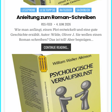
LESEPROBE
LESETOPP30
RATGEBER
SACHBUCH
Posted
in
Anleitung zum Roman-Schreiben
RSS-FEED
4. JUNI 2026
Wie man anfängt, einen Plot entwickelt und eine gute
Geschichte erzählt. Autor: Wilde, Oliver J. Sie wollen einen
Roman schreiben? Das ist toll! Aber begnügen…
CONTINUE READING...