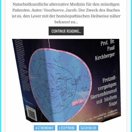
Naturheilkundliche alternative Medizin für den mündigen
Patienten. Autor: Voorhoeve, Jacob. Der Zweck des Buches
ist es, den Leser mit der homöopathischen Heilweise näher
bekannt zu…
CONTINUE READING...
ASTRONOMIE
LESEPROBE
SACHBUCH
Posted