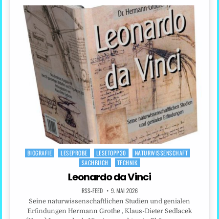
BIOGRAFIE
LESEPROBE
LESETOPP30
NATURWISSENSCHAFT
Posted
SACHBUCH
TECHNIK
in
Leonardo da Vinci
RSS-FEED
9. MAI 2026
Seine naturwissenschaftlichen Studien und genialen
Erfindungen Hermann Grothe , Klaus-Dieter Sedlacek