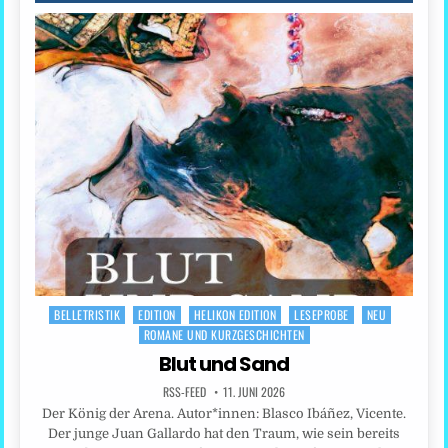
BELLETRISTIK
EDITION
HELIKON EDITION
LESEPROBE
NEU
Posted
ROMANE UND KURZGESCHICHTEN
in
Blut und Sand
RSS-FEED
11. JUNI 2026
Der König der Arena. Autor*innen: Blasco Ibáñez, Vicente.
Der junge Juan Gallardo hat den Traum, wie sein bereits