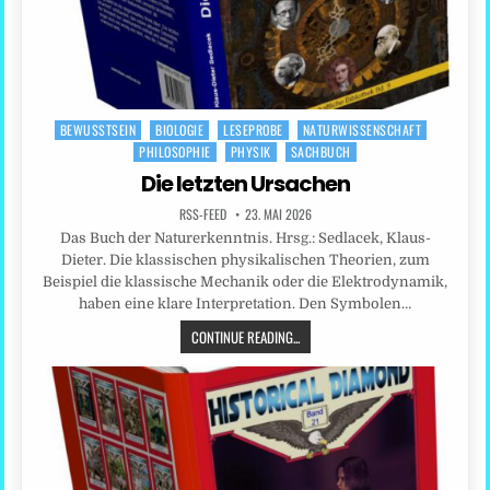
BEWUSSTSEIN
BIOLOGIE
LESEPROBE
NATURWISSENSCHAFT
Posted
PHILOSOPHIE
PHYSIK
SACHBUCH
in
Die letzten Ursachen
RSS-FEED
23. MAI 2026
Das Buch der Naturerkenntnis. Hrsg.: Sedlacek, Klaus-
Dieter. Die klassischen physikalischen Theorien, zum
Beispiel die klassische Mechanik oder die Elektrodynamik,
haben eine klare Interpretation. Den Symbolen…
CONTINUE READING...