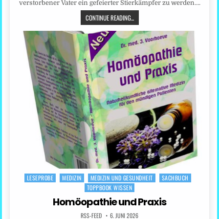
verstorbener Vater ein gefeierter Stierkämpfer zu werden….
CONTINUE READING...
LESEPROBE
MEDIZIN
MEDIZIN UND GESUNDHEIT
SACHBUCH
Posted
TOPPBOOK WISSEN
in
Homöopathie und Praxis
RSS-FEED
6. JUNI 2026