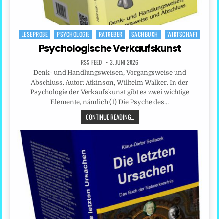
LESEPROBE
PSYCHOLOGIE
RATGEBER
SACHBUCH
WIRTSCHAFT
Posted
in
Psychologische Verkaufskunst
RSS-FEED
3. JUNI 2026
Denk- und Handlungsweisen, Vorgangsweise und
Abschluss. Autor: Atkinson, Wilhelm Walker. In der
Psychologie der Verkaufskunst gibt es zwei wichtige
Elemente, nämlich (1) Die Psyche des…
CONTINUE READING...