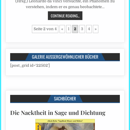
(Hrsg.) Leonardo da Vinci versuchte, ein Phänomen zu
verstehen, indem er es genau beobachtete…
CONTINUE READING...
Seite 2 von 4
«
1
2
3
4
»
GALERIE AUSSERGEWÖHNLICHER BÜCHER
[post_grid id=’22502′]
SACHBÜCHER
Die Nacktheit in Sage und Dichtung