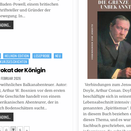
Baden-Powell, einem britischen
hriftsteller und Gründer der
bewegung. In…
DING...
HELIKON EDITION
LESEPROBE
NEU
KURZGESCHICHTEN
okat der Königin
. FEBRUAR 2026
ewöhnliches Balkanabenteuer. Autor:
Verbindungen zum Jensei
 Arthur W. Bosnien vor dem ersten
Doyle, Arthur Conan. Doy
Die Geschichte handelt von einem
beschäftigte sich in seine
erikanischen Abenteurer, der in
Lebensabschnitt intensiv
ch Bodenschätzen sucht…
genannten „Spiritismus“. 
in diesem Buch beziehen s
DING...
dieses Thema, und es wur
Sachbuch geschrieben, um
5
6
7
8
»