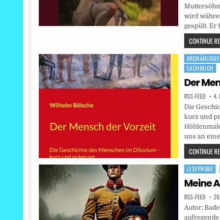
Muttersöh
wird währe
gespült. Er 
CONTINUE REA
ARCHÄOLOGIE
Posted
SACHBUCH
in
Der Men
RSS-FEED
4.
Die Geschi
kurz und pr
Höhlenmale
uns an eine
CONTINUE REA
LESEPROBE
Posted
in
Meine A
RSS-FEED
26
Autor: Bade
aufregende 