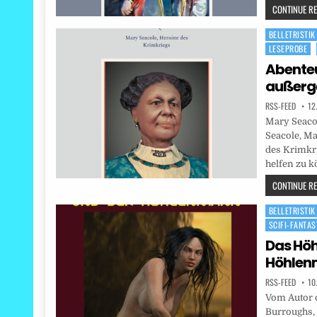
CONTINUE REA
BELLETRISTIK
Posted
LESEPROBE
in
Abenteu
außerg
RSS-FEED
12
Mary Seacol
Seacole, Ma
des Krimkri
helfen zu k
CONTINUE REA
BELLETRISTIK
Posted
SCIFI-FANTA
in
Das Hö
Höhlen
RSS-FEED
10
Vom Autor 
Burroughs, 