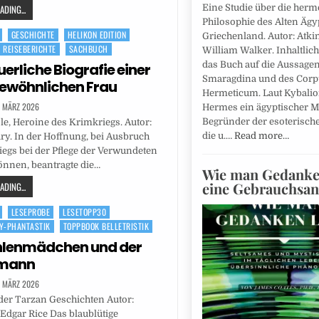
DING...
Eine Studie über die herm
Philosophie des Alten Äg
GESCHICHTE
HELIKON EDITION
Griechenland. Autor: Atki
REISEBERICHTE
SACHBUCH
William Walker. Inhaltlich
das Buch auf die Aussagen
erliche Biografie einer
Smaragdina und des Corp
ewöhnlichen Frau
Hermeticum. Laut Kybalio
. MÄRZ 2026
Hermes ein ägyptischer M
Begründer der esoterisch
e, Heroine des Krimkriegs. Autor:
die u.…
Read more…
ry. In der Hoffnung, bei Ausbruch
egs bei der Pflege der Verwundeten
önnen, beantragte die…
Wie man Gedanken
eine Gebrauchsa
DING...
LESEPROBE
LESETOPP30
SY-PHANTASTIK
TOPPBOOK BELLETRISTIK
hlenmädchen und der
mann
. MÄRZ 2026
der Tarzan Geschichten Autor:
Edgar Rice Das blaublütige