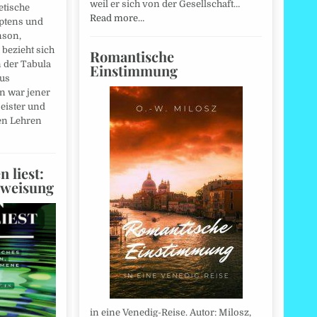
weil er sich von der Gesellschaft…
etische
Read more…
yptens und
nson,
 bezieht sich
Romantische
 der Tabula
Einstimmung
us
n war jener
eister und
en Lehren
 liest:
nweisung
in eine Venedig-Reise. Autor: Milosz,