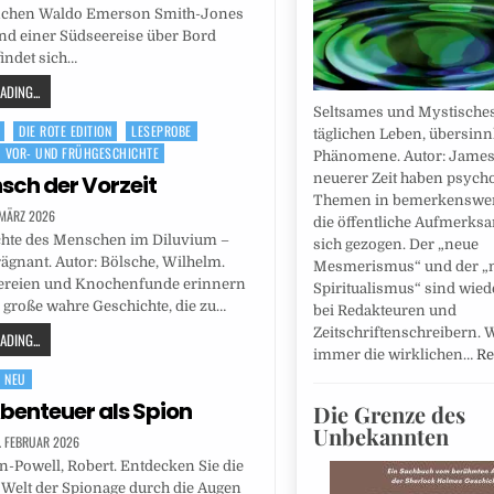
nchen Waldo Emerson Smith-Jones
nd einer Südseereise über Bord
findet sich…
DING...
Seltsames und Mystische
DIE ROTE EDITION
LESEPROBE
täglichen Leben, übersinn
VOR- UND FRÜHGESCHICHTE
Phänomene. Autor: James 
sch der Vorzeit
neuerer Zeit haben psych
Themen in bemerkenswer
 MÄRZ 2026
die öffentliche Aufmerksa
chte des Menschen im Diluvium –
sich gezogen. Der „neue
ägnant. Autor: Bölsche, Wilhelm.
Mesmerismus“ und der „
reien und Knochenfunde erinnern
Spiritualismus“ sind wie
 große wahre Geschichte, die zu…
bei Redakteuren und
Zeitschriftenschreibern. 
DING...
immer die wirklichen…
Re
NEU
benteuer als Spion
Die Grenze des
Unbekannten
. FEBRUAR 2026
n-Powell, Robert. Entdecken Sie die
Welt der Spionage durch die Augen