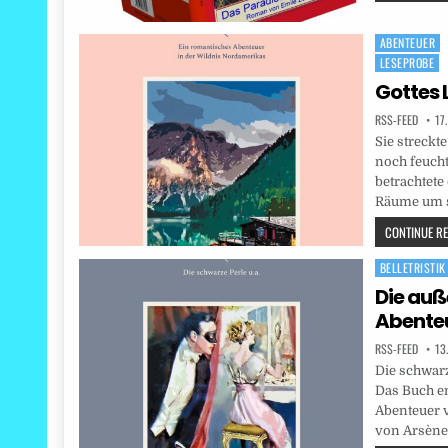
ABENTEUER
Posted
LESEPROBE
in
Gottes 
RSS-FEED
17
Sie streckt
noch feuch
betrachtete 
Räume um s
CONTINUE REA
BELLETRISTIK
Posted
in
Die au
Abenteu
RSS-FEED
13
Die schwarz
Das Buch e
Abenteuer v
von Arsène 