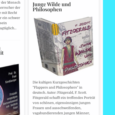
Junge Wilde und
r der Mensch
Philosophen
errscher der
e mit Recht
hr ein schwer
 sein
agtäglich…
n
it
Die kultigen Kurzgeschichten
"Flappers and Philosophers" in
deutsch. Autor: Fitzgerald, F. Scott.
Fitzgerald schafft ein treffendes Porträt
von schönen, eigensinnigen jungen
Frauen und ausschweifenden,
vagabundierenden jungen Männer,