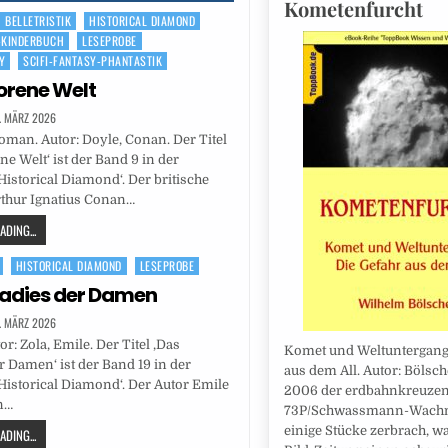
Kometenfurcht
BELLETRISTIK
HISTORICAL DIAMOND
-KINDERBUCH
LESEPROBE
Y
SCIFI-FANTASY-PHANTASTIK
lorene Welt
. MÄRZ 2026
man. Autor: Doyle, Conan. Der Titel
ne Welt‘ ist der Band 9 in der
Historical Diamond‘. Der britische
rthur Ignatius Conan…
DING...
HISTORICAL DIAMOND
LESEPROBE
adies der Damen
. MÄRZ 2026
r: Zola, Emile. Der Titel ‚Das
Komet und Weltuntergang:
r Damen‘ ist der Band 19 in der
aus dem All. Autor: Bölsche
Historical Diamond‘. Der Autor Emile
2006 der erdbahnkreuze
n…
73P/Schwassmann-Wachm
einige Stücke zerbrach, wa
DING...