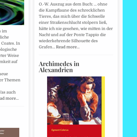
O.-W. Auszug aus dem Buch: ... ohne
die Kampflaune des schrecklichen
Tieres, das mich über die Schwelle
einer Straßenschlucht stolpern ließ,
hätte ich nie gesehen, wie mitten in der
s im
Nacht und auf der Ponte Tappio die
liche
wiederkehrende Silhouette des
Coates. In
Grafen…
Read more…
ologische
ter Weise
Archimedes in
mkeit auf
Alexandrien
neue
der Themen
Was auch
ad more…