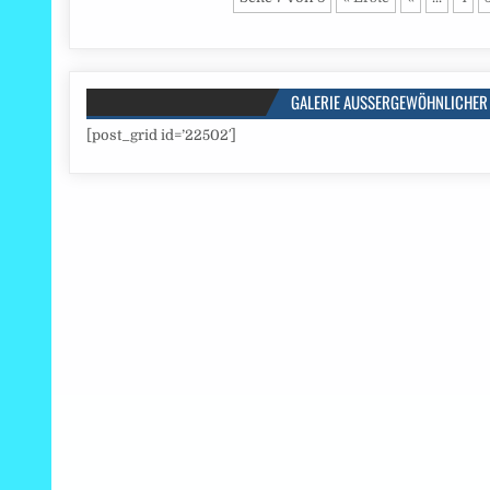
GALERIE AUSSERGEWÖHNLICHER 
[post_grid id=’22502′]