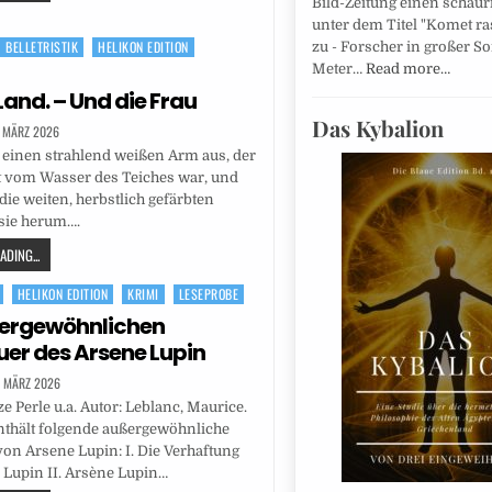
Bild-Zeitung einen schaur
unter dem Titel "Komet ra
BELLETRISTIK
HELIKON EDITION
zu - Forscher in großer So
Meter…
Read more…
Land. – Und die Frau
Das Kybalion
. MÄRZ 2026
e einen strahlend weißen Arm aus, der
t vom Wasser des Teiches war, und
die weiten, herbstlich gefärbten
ie herum….
DING...
HELIKON EDITION
KRIMI
LESEPROBE
ßergewöhnlichen
er des Arsene Lupin
. MÄRZ 2026
e Perle u.a. Autor: Leblanc, Maurice.
nthält folgende außergewöhnliche
on Arsene Lupin: I. Die Verhaftung
Lupin II. Arsène Lupin…