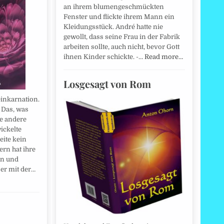
an ihrem blumengeschmückten
Fenster und flickte ihrem Mann ein
Kleidungsstück. André hatte nie
gewollt, dass seine Frau in der Fabrik
arbeiten sollte, auch nicht, bevor Gott
ihnen Kinder schickte. -…
Read more…
Losgesagt von Rom
inkarnation.
 Das, was
ie andere
ickelte
eite kein
rn hat ihre
ln und
 er mit der…