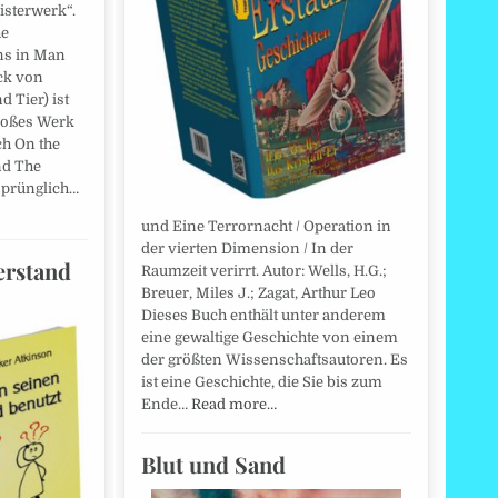
sterwerk“.
he
ns in Man
ck von
 Tier) ist
großes Werk
ch On the
nd The
sprünglich…
und Eine Terrornacht / Operation in
der vierten Dimension / In der
erstand
Raumzeit verirrt. Autor: Wells, H.G.;
Breuer, Miles J.; Zagat, Arthur Leo
Dieses Buch enthält unter anderem
eine gewaltige Geschichte von einem
der größten Wissenschaftsautoren. Es
ist eine Geschichte, die Sie bis zum
Ende…
Read more…
Blut und Sand