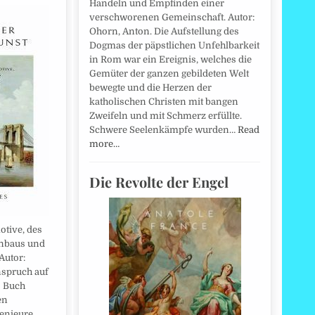
Handeln und Empfinden einer
verschworenen Gemeinschaft. Autor:
Ohorn, Anton. Die Aufstellung des
Dogmas der päpstlichen Unfehlbarkeit
in Rom war ein Ereignis, welches die
Gemüter der ganzen gebildeten Welt
bewegte und die Herzen der
katholischen Christen mit bangen
Zweifeln und mit Schmerz erfüllte.
Schwere Seelenkämpfe wurden…
Read
more…
Die Revolte der Engel
otive, des
enbaus und
Autor:
nspruch auf
s Buch
en
enieure,