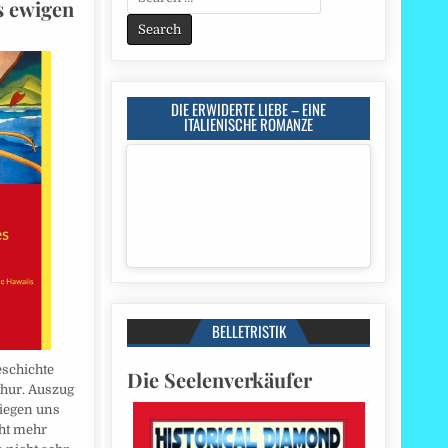
s ewigen
for:
DIE ERWIDERTE LIEBE – EINE
ITALIENISCHE ROMANZE
BELLETRISTIK
eschichte
Die Seelenverkäufer
thur. Auszug
liegen uns
cht mehr