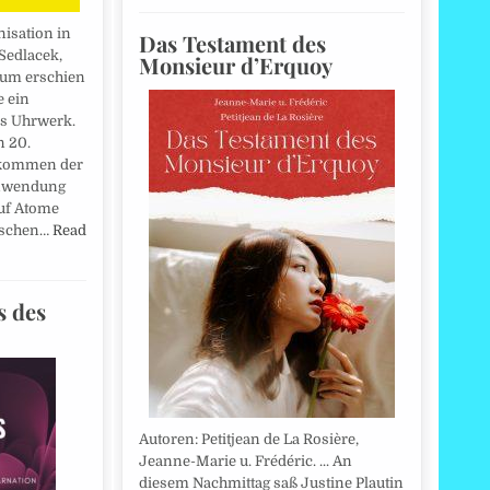
nisation in
Das Testament des
Sedlacek,
Monsieur d’Erquoy
sum erschien
e ein
s Uhrwerk.
n 20.
fkommen der
Anwendung
auf Atome
alschen…
Read
s des
Autoren: Petitjean de La Rosière,
Jeanne-Marie u. Frédéric. ... An
diesem Nachmittag saß Justine Plautin