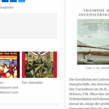
eseprobe
Die Geschichte der Lokom
er –
Der Attentäter
Dampfschiffs, des Brück
männer und
des Tunnelbaus im 19.Jh. 
htbaren vom
Holmes, F.M. Ohne den A
Vollständigkeit zielt diese
darauf ab, einige der groß
Errungenschaften der Ing