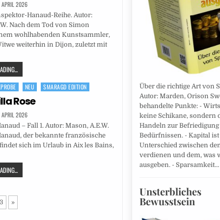
. APRIL 2026
Inspektor-Hanaud-Reihe. Autor:
.W. Nach dem Tod von Simon
inem wohlhabenden Kunstsammler,
itwe weiterhin in Dijon, zuletzt mit
DING...
EPROBE
NEU
SMARAGD EDITION
Über die richtige Art von
Autor: Marden, Orison Swe
illa Rose
behandelte Punkte: - Wirts
. APRIL 2026
keine Schikane, sondern d
anaud – Fall 1. Autor: Mason, A.E.W.
Handeln zur Befriedigung
Hanaud, der bekannte französische
Bedürfnissen. - Kapital ist
findet sich im Urlaub in Aix les Bains,
Unterschied zwischen de
verdienen und dem, was 
ausgeben. - Sparsamkeit
DING...
Unsterbliches
Bewusstsein
3
»