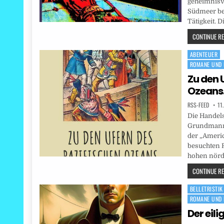
geheimnisv
Südmeer bew
Tätigkeit. 
CONTINUE REA
ABENTEUER
Posted
ROMANE UND 
in
Zu den 
Ozeans
RSS-FEED
11
Die Handels
Grundmann,
der „Ameri
besuchten R
hohen nörd
CONTINUE REA
BELLETRISTIK
Posted
ROMANE UND 
in
Der eili