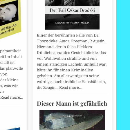
Einer der berühmten Fälle von Dr.
Thorndyke. Autor: Freeman, R Austin.
Niemand, der in Silas Hicklers
 Sparsamkeit
fröhliches, rundes Gesicht blickte, das
tt Im Inhalt
vor Wohlwollen strahlte und von
chaft ist
einem ständigen Lächeln umhüllt war,
as planvolle
hätte ihn für einen Kriminellen
 von
gehalten. Am allerwenigsten seine
 der kleine
würdige, hochkirchliche Haushälterin,
m, was wir
die Zeugin…
Read more…
wir
…
Read more…
Dieser Mann ist gefährlich