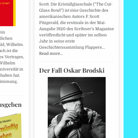
Scott. Die Kristallglasschale ("The Cut-
Glass Bowl") ist eine Geschichte des
amerikanischen Autors F. Scott
Fitzgerald, die erstmals in der Mai-
Ausgabe 1920 des Scribner's Magazine
ein
veröffentlicht und später im selben
tlichen
Jahr in seine erste
ld, Wilhelm.
Geschichtensammlung Flappers…
ch ist die
Read more…
s Vortrages,
 Wilhelm
Der Fall Oskar Brodski
iversität in
halten hat.
stimmung,
ausgeben