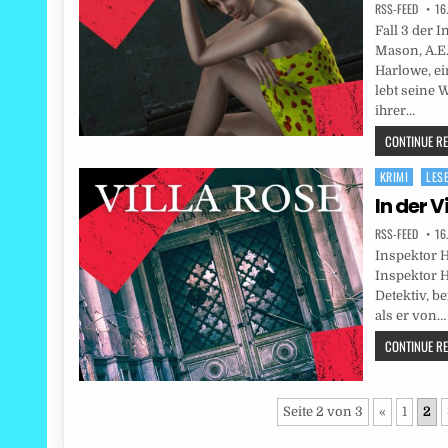
RSS-FEED
16
Fall 3 der 
Mason, A.E
Harlowe, e
lebt seine W
ihrer…
CONTINUE REA
KRIMI
LES
Posted
in
In der V
RSS-FEED
16
Inspektor H
Inspektor 
Detektiv, be
als er von…
CONTINUE REA
Seite 2 von 3
«
1
2