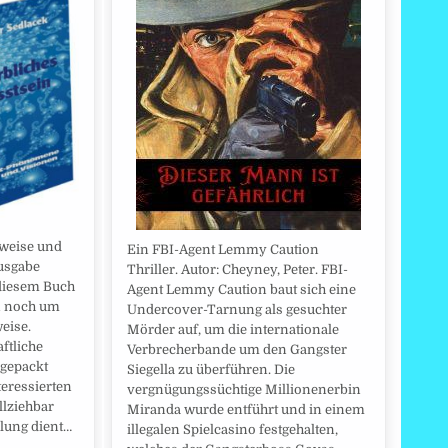
weise und
Ein FBI-Agent Lemmy Caution
usgabe
Thriller. Autor: Cheyney, Peter. FBI-
 diesem Buch
Agent Lemmy Caution baut sich eine
n noch um
Undercover-Tarnung als gesuchter
eise.
Mörder auf, um die internationale
ftliche
Verbrecherbande um den Gangster
 gepackt
Siegella zu überführen. Die
teressierten
vergnügungssüchtige Millionenerbin
llziehbar
Miranda wurde entführt und in einem
llung dient…
illegalen Spielcasino festgehalten,