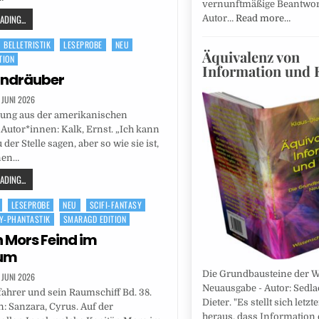
vernunftmäßige Beantwor
DING...
Autor…
Read more…
BELLETRISTIK
LESEPROBE
NEU
Äquivalenz von
TION
Information und 
andräuber
. JUNI 2026
lung aus der amerikanischen
. Autor*innen: Kalk, Ernst. „Ich kann
u der Stelle sagen, aber so wie sie ist,
hnen…
DING...
LESEPROBE
NEU
SCIFI-FANTASY
SY-PHANTASTIK
SMARAGD EDITION
 Mors Feind im
um
Die Grundbausteine der We
. JUNI 2026
Neuausgabe - Autor: Sedla
ahrer und sein Raumschiff Bd. 38.
Dieter. "Es stellt sich letzt
: Sanzara, Cyrus. Auf der
heraus, dass Information 