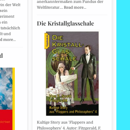
anerkanntermaßen zum Fundus der
in der Welt
Weltliteratur.…
Read more…
 sein
periment
Die Kristallglasschale
n ein
 tatsächlich
lt und
d more…
nd
Kultige Story aus 'Flappers and
Philosophers' 4. Autor: Fitzgerald, F.