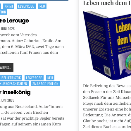
Leben nach dem 
KRIMI
LESEPROBE
NEU
TION
äre Lerouge
. JUNI 2026
rwerk vom Vater des
mans. Autor: Gaboriau, Émile. Am
 dem 6. März 1862, zwei Tage nach
erschienen fünf Frauen aus dem
DING...
BELLETRISTIK
LESEPROBE
NEU
KURZGESCHICHTEN
SMARAGD EDITION
Die Befreiung des Bewuss
r Inselkönig
den Fesseln der Zeit Klaus
Sedlacek Für uns Mensche
. JUNI 2026
Frage nach dem zeitliche
lung aus Neuseeland. Autor*innen:
unserer Existenz eine ho
. … Getrieben vom frischen
Bedeutung. Die Antwort, d
at war der prächtige Segler bereits
Glaube sucht, ist nicht Au
n Tagen auf seinem einsamen Kurs
Ziel dieses Buches, sonde
…