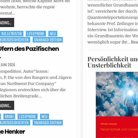
ollen Insel, welche Kapitän Mors im
wesentlicher Grundbauste
ohnte, herrschte die regste
ist", versicherte der durch
Diesmal…
Quantenteleportationsex
DING...
bekannte Prof. Zeilinger i
Interview. Ist Information
BELLETRISTIK
LESEPROBE
NEU
ein Grundbaustein der We
KURZGESCHICHTEN
SMARAGD EDITION
womöglich sogar ihr…
Rea
Ufern des Pazifischen
.
Persönlichkeit u
Unsterblichkeit
. JUNI 2026
expedition. Autor*innen:
 P. Die von den Rangern und Jägern
can Northwest Fur Company“
egionen erstreckten sich über die
lichen Breitengrade….
DING...
KRIMI
LESEPROBE
NEU
KURZGESCHICHTEN
SMARAGD EDITION
ge Henker