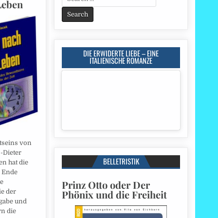
Leben
for:
DIE ERWIDERTE LIEBE – EINE
ITALIENISCHE ROMANZE
tseins von
-Dieter
BELLETRISTIK
n hat die
n Ende
Prinz Otto oder Der
he
Phönix und die Freiheit
ie der
fgabe und
rn die