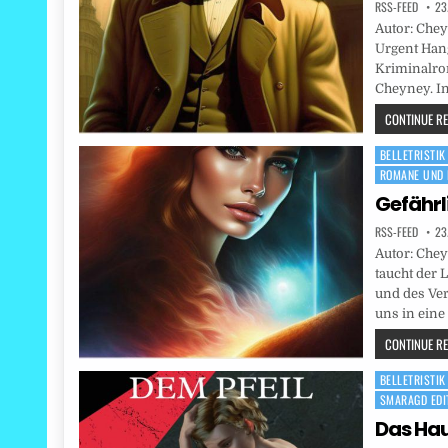
RSS-FEED
23
Autor: Chey
Urgent Han
Kriminalro
Cheyney. I
CONTINUE REA
BELLETRISTIK
Posted
ROMANE UND 
in
Gefährl
RSS-FEED
23
Autor: Chey
taucht der 
und des Ver
uns in eine
CONTINUE REA
BELLETRISTIK
Posted
SMARAGD EDI
in
Das Hau