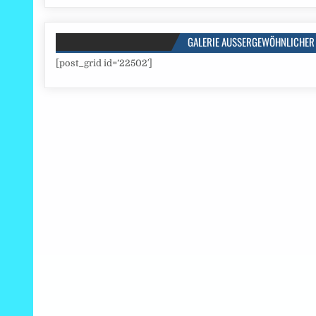
GALERIE AUSSERGEWÖHNLICHER 
[post_grid id=’22502′]