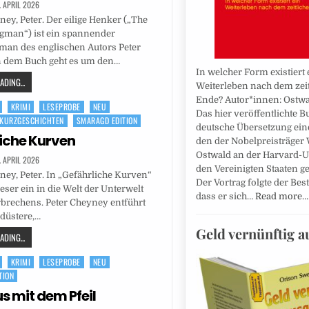
. APRIL 2026
ney, Peter. Der eilige Henker („The
gman“) ist ein spannender
man des englischen Autors Peter
n dem Buch geht es um den…
In welcher Form existiert 
DING...
Weiterleben nach dem zei
Ende? Autor*innen: Ostwa
KRIMI
LESEPROBE
NEU
Das hier veröffentlichte Bu
KURZGESCHICHTEN
SMARAGD EDITION
deutsche Übersetzung eine
iche Kurven
den der Nobelpreisträger
Ostwald an der Harvard-Un
. APRIL 2026
den Vereinigten Staaten ge
ney, Peter. In „Gefährliche Kurven“
Der Vortrag folgte der Be
Leser ein in die Welt der Unterwelt
dass er sich…
Read more…
brechens. Peter Cheyney entführt
 düstere,…
Geld vernünftig 
DING...
KRIMI
LESEPROBE
NEU
TION
s mit dem Pfeil