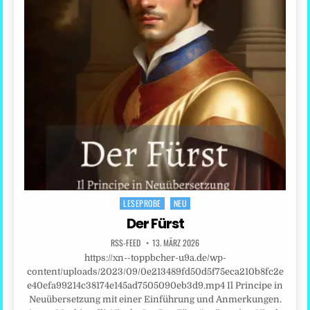
LESEPROBE
NEU
Posted
in
Der Fürst
RSS-FEED
13. MÄRZ 2026
https://xn--toppbcher-u9a.de/wp-
content/uploads/2023/09/0e213489fd50d5f75eca210b8fc2e
e40efa99214c38174e145ad7505090eb3d9.mp4 Il Principe in
Neuübersetzung mit einer Einführung und Anmerkungen.