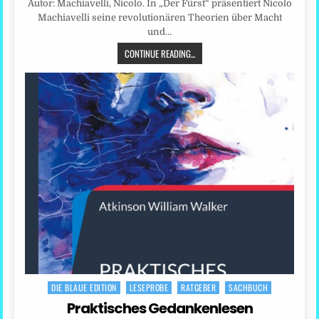
Autor: Machiavelli, Nicolo. In „Der Fürst“ präsentiert Nicolo
Machiavelli seine revolutionären Theorien über Macht
und…
CONTINUE READING...
DIE BLAUE EDITION
LESEPROBE
RATGEBER
SACHBUCH
Posted
in
Praktisches Gedankenlesen