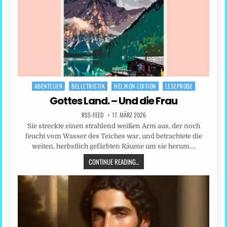
ABENTEUER
BELLETRISTIK
HELIKON EDITION
LESEPROBE
Posted
in
Gottes Land. – Und die Frau
RSS-FEED
17. MÄRZ 2026
Sie streckte einen strahlend weißen Arm aus, der noch
feucht vom Wasser des Teiches war, und betrachtete die
weiten, herbstlich gefärbten Räume um sie herum….
CONTINUE READING...