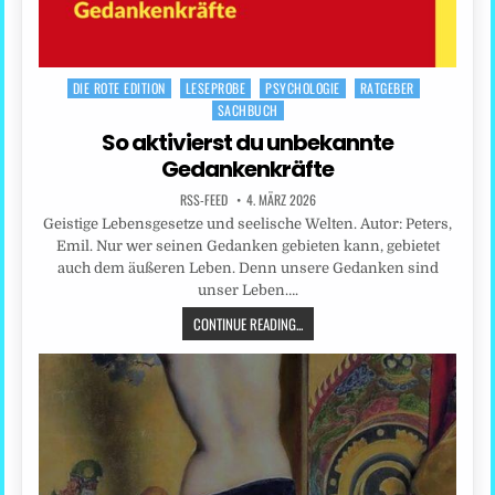
DIE ROTE EDITION
LESEPROBE
PSYCHOLOGIE
RATGEBER
Posted
SACHBUCH
in
So aktivierst du unbekannte
Gedankenkräfte
RSS-FEED
4. MÄRZ 2026
Geistige Lebensgesetze und seelische Welten. Autor: Peters,
Emil. Nur wer seinen Gedanken gebieten kann, gebietet
auch dem äußeren Leben. Denn unsere Gedanken sind
unser Leben….
CONTINUE READING...