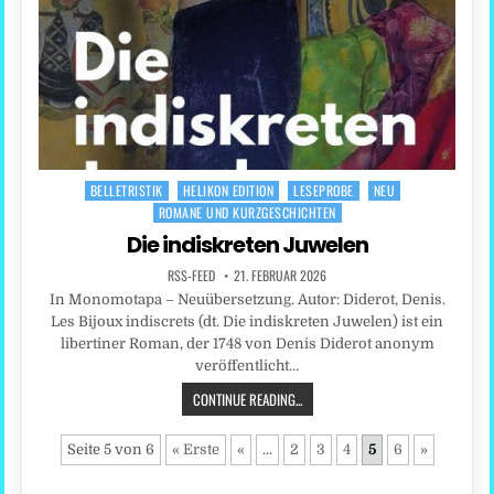
BELLETRISTIK
HELIKON EDITION
LESEPROBE
NEU
Posted
ROMANE UND KURZGESCHICHTEN
in
Die indiskreten Juwelen
RSS-FEED
21. FEBRUAR 2026
In Monomotapa – Neuübersetzung. Autor: Diderot, Denis.
Les Bijoux indiscrets (dt. Die indiskreten Juwelen) ist ein
libertiner Roman, der 1748 von Denis Diderot anonym
veröffentlicht…
CONTINUE READING...
Seite 5 von 6
« Erste
«
...
2
3
4
5
6
»