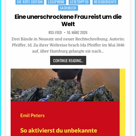
DIE ROTE EDITION
LESEPROBE
LESETOPP30
REISEBERICHTE
Posted
SACHBUCH
in
Eine unerschrockene Frau reist um die
Welt
RSS-FEED
10. MÄRZ 2026
Drei Bände in Neusatz und neuer Rechtschreibung. Autorin:
Pfeiffer, Id. Zu ihrer Weltreise brach Ida Pfeiffer im Mai 1846
auf, über Hamburg gelangte sie nach…
CONTINUE READING...