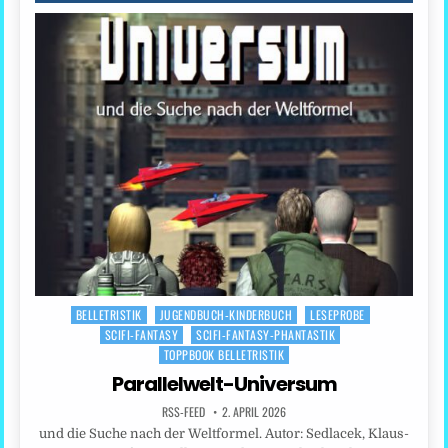
BELLETRISTIK
JUGENDBUCH-KINDERBUCH
LESEPROBE
Posted
SCIFI-FANTASY
SCIFI-FANTASY-PHANTASTIK
in
TOPPBOOK BELLETRISTIK
Parallelwelt-Universum
RSS-FEED
2. APRIL 2026
und die Suche nach der Weltformel. Autor: Sedlacek, Klaus-