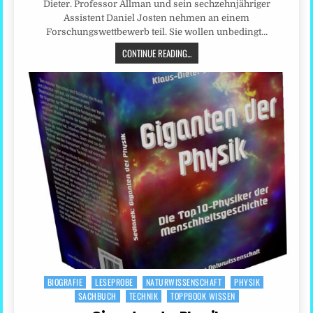
Dieter. Professor Allman und sein sechzehnjähriger
Assistent Daniel Josten nehmen an einem
Forschungswettbewerb teil. Sie wollen unbedingt…
CONTINUE READING...
BIOGRAFIE
LESEPROBE
NATURWISSENSCHAFT
PHYSIK
Posted
SACHBUCH
TECHNIK
TOPPBOOK WISSEN
in