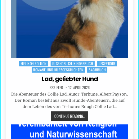
HELIKON EDITION
JUGENDBUCH-KINDERBUCH
LESEPROBE
Posted
ROMANE UND KURZGESCHICHTEN
SACHBUCH
in
Lad, geliebter Hund
RSS-FEED
12. APRIL 2026
Die Abenteuer des Collie Lad. Autor: Terhune, Albert Payson.
Der Roman besteht aus zwölf Hunde-Abenteuern, die auf
dem Leben des von Terhunes Rough Collie Lad…
CONTINUE READING...