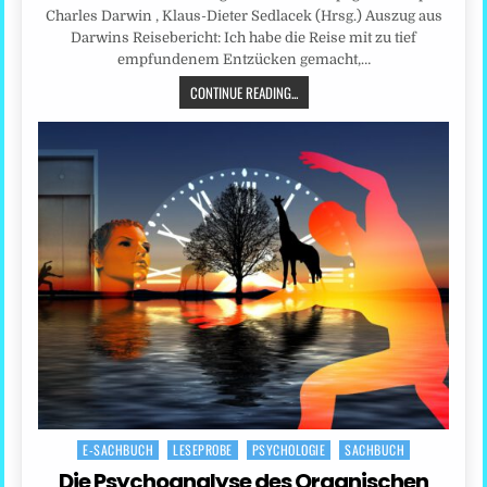
Charles Darwin , Klaus-Dieter Sedlacek (Hrsg.) Auszug aus
Darwins Reisebericht: Ich habe die Reise mit zu tief
empfundenem Entzücken gemacht,…
CONTINUE READING...
E-SACHBUCH
LESEPROBE
PSYCHOLOGIE
SACHBUCH
Posted
in
Die Psychoanalyse des Organischen