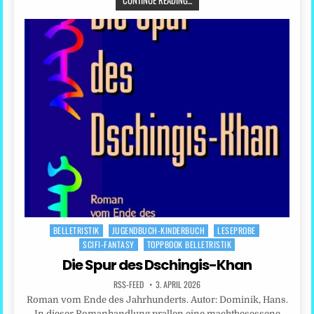
CONTINUE READING...
BELLETRISTIK
JUGENDBUCH-KINDERBUCH
LESEPROBE
Posted
SCIFI-FANTASY
TOPPBOOK BELLETRISTIK
in
Die Spur des Dschingis-Khan
RSS-FEED
3. APRIL 2026
Roman vom Ende des Jahrhunderts. Autor: Dominik, Hans.
In dieser Romanhandlung prallen eine machtbesessene