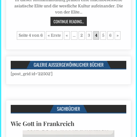
asiatische Elite und die westliche Kultur aufeinander. Die
von der Elite…
CONTINUE READING...
Seite 4 von 6
« Erste
«
...
2
3
4
5
6
»
GALERIE AUSSERGEWÖHNLICHER BÜCHER
[post_grid id=’22502′]
SACHBÜCHER
Wie Gott in Frankreich