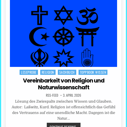
LESEPROBE
RELIGION
SACHBUCH
TOPPBOOK WISSEN
Posted
in
Vereinbarkeit von Religion und
Naturwissenschaft
RSS-FEED
3. APRIL 2026
Lösung des Zwiespalts zwischen Wissen und Glauben.
Autor: Laßwitz, Kurd. Religion ist offensichtlich das Gefühl
des Vertrauens auf eine unendliche Macht. Dagegen ist die
Natur…