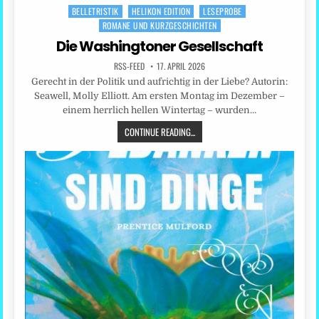
BELLETRISTIK
HELIKON EDITION
LESEPROBE
Posted
ROMANE UND KURZGESCHICHTEN
in
Die Washingtoner Gesellschaft
RSS-FEED
17. APRIL 2026
Gerecht in der Politik und aufrichtig in der Liebe? Autorin:
Seawell, Molly Elliott. Am ersten Montag im Dezember –
einem herrlich hellen Wintertag – wurden…
CONTINUE READING...