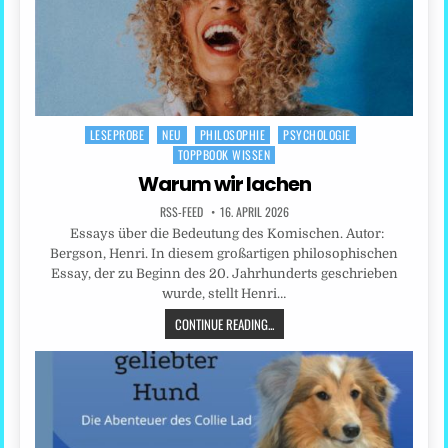
LESEPROBE
NEU
PHILOSOPHIE
PSYCHOLOGIE
Posted
TOPPBOOK WISSEN
in
Warum wir lachen
RSS-FEED
16. APRIL 2026
Essays über die Bedeutung des Komischen. Autor:
Bergson, Henri. In diesem großartigen philosophischen
Essay, der zu Beginn des 20. Jahrhunderts geschrieben
wurde, stellt Henri…
CONTINUE READING...