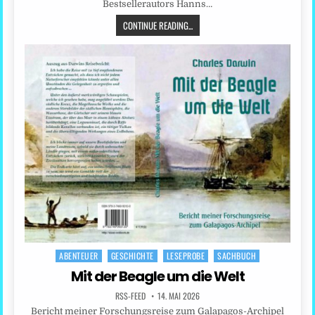
Bestsellerautors Hanns…
CONTINUE READING...
ABENTEUER
GESCHICHTE
LESEPROBE
SACHBUCH
Posted
in
Mit der Beagle um die Welt
RSS-FEED
14. MAI 2026
Bericht meiner Forschungsreise zum Galapagos-Archipel