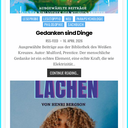
LESEPROBE
LESETOPP10
NEU
PARAPSYCHOLOGIE
Posted
PHILOSOPHIE
SACHBUCH
in
Gedanken sind Dinge
RSS-FEED
16. APRIL 2026
Ausgewählte Beiträge aus der Bibliothek des Weißen
Kreuzes. Autor: Mulford, Prentice. Der menschliche
Gedanke ist ein echtes Element, eine echte Kraft, die wie
Elektrizität…
CONTINUE READING...