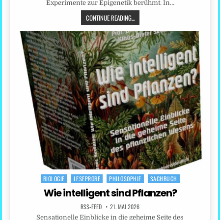
Experimente zur Epigenetik berühmt. In…
CONTINUE READING...
BIOLOGIE
LESEPROBE
PHILOSOPHIE
SACHBUCH
Posted
in
Wie intelligent sind Pflanzen?
RSS-FEED
21. MAI 2026
Sensationelle Einblicke in die geheime Seite des