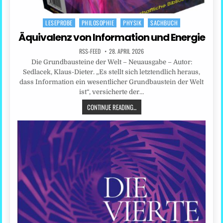
LESEPROBE
PHILOSOPHIE
PHYSIK
SACHBUCH
Posted
in
Äquivalenz von Information und Energie
RSS-FEED
28. APRIL 2026
Die Grundbausteine der Welt – Neuausgabe – Autor:
Sedlacek, Klaus-Dieter. „Es stellt sich letztendlich heraus,
dass Information ein wesentlicher Grundbaustein der Welt
ist“, versicherte der…
CONTINUE READING...