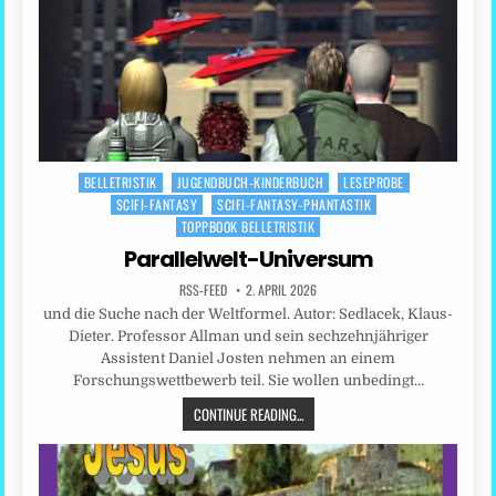
BELLETRISTIK
JUGENDBUCH-KINDERBUCH
LESEPROBE
Posted
SCIFI-FANTASY
SCIFI-FANTASY-PHANTASTIK
in
TOPPBOOK BELLETRISTIK
Parallelwelt-Universum
RSS-FEED
2. APRIL 2026
und die Suche nach der Weltformel. Autor: Sedlacek, Klaus-
Dieter. Professor Allman und sein sechzehnjähriger
Assistent Daniel Josten nehmen an einem
Forschungswettbewerb teil. Sie wollen unbedingt…
CONTINUE READING...