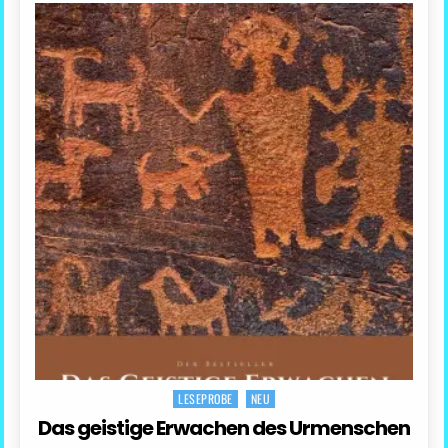
LESEPROBE
NEU
Posted
in
Das geistige Erwachen des Urmenschen