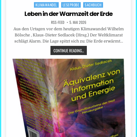
KLIMAWANDEL
LESEPROBE
SACHBUCH
Posted
in
Leben in der Warmzeit der Erde
RSS-FEED
5. MAI 2026
Aus den Urtagen vor dem heutigen Klimawandel Wilhelm
Bölsche , Klaus-Dieter Sedlacek (Hrsg.) Der Weltklimarat
schlägt Alarm. Die Lage spitzt sich zu: Die Erde erwärmt…
CONTINUE READING...