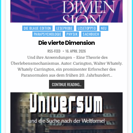
DIE BLAUE EDITION
LESEPROBE
LESETOPP10
NEU
Posted
PARAPSYCHOLOGIE
PHYSIK
SACHBUCH
in
Die vierte Dimension
RSS-FEED
16. APRIL 2026
Und ihre Anwendungen – Eine Theorie des
Überlebensmechanismus. Autor: Carington, Walter Whately.
Whately Carrington, ein prominenter Erforscher des
Paranormalen aus dem frühen 20. Jahrhundert…
CONTINUE READING...