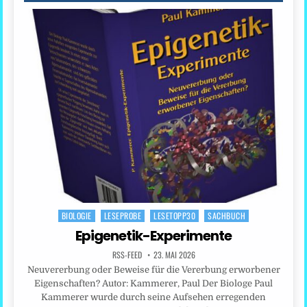
BIOLOGIE
LESEPROBE
LESETOPP30
SACHBUCH
Posted
in
Epigenetik-Experimente
RSS-FEED
23. MAI 2026
Neuvererbung oder Beweise für die Vererbung erworbener
Eigenschaften? Autor: Kammerer, Paul Der Biologe Paul
Kammerer wurde durch seine Aufsehen erregenden