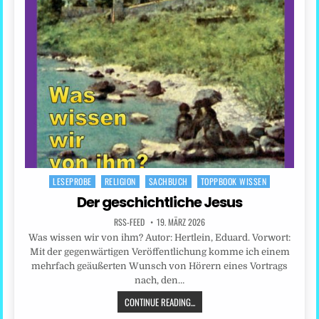
LESEPROBE
RELIGION
SACHBUCH
TOPPBOOK WISSEN
Posted
in
Der geschichtliche Jesus
RSS-FEED
19. MÄRZ 2026
Was wissen wir von ihm? Autor: Hertlein, Eduard. Vorwort:
Mit der gegenwärtigen Veröffentlichung komme ich einem
mehrfach geäußerten Wunsch von Hörern eines Vortrags
nach, den…
CONTINUE READING...