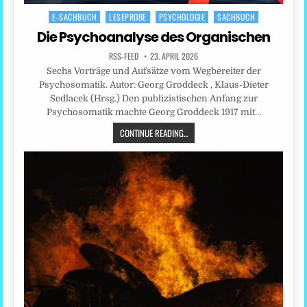
E-SACHBUCH
LESEPROBE
PSYCHOLOGIE
SACHBUCH
Posted
in
Die Psychoanalyse des Organischen
RSS-FEED
23. APRIL 2026
Sechs Vorträge und Aufsätze vom Wegbereiter der
Psychosomatik. Autor: Georg Groddeck , Klaus-Dieter
Sedlacek (Hrsg.) Den publizistischen Anfang zur
Psychosomatik machte Georg Groddeck 1917 mit…
CONTINUE READING...