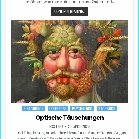
erzählen, was der Autor im fernen Osten und…
CONTINUE READING...
E-SACHBUCH
LESEPROBE
PSYCHOLOGIE
SACHBUCH
Posted
in
Optische Täuschungen
RSS-FEED
25. APRIL 2026
… und Illusionen, sowie ihre Ursachen. Autor: Reuss, August