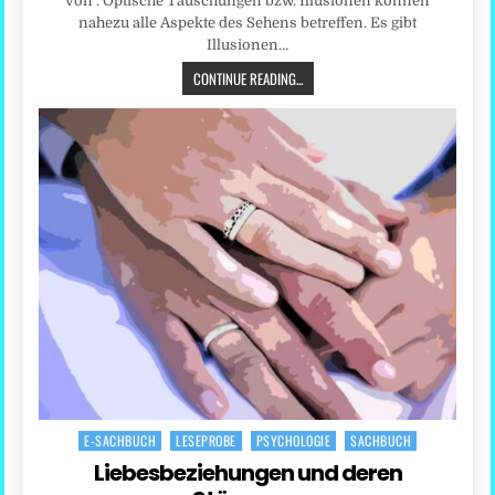
von . Optische Täuschungen bzw. Illusionen können
nahezu alle Aspekte des Sehens betreffen. Es gibt
Illusionen…
CONTINUE READING...
E-SACHBUCH
LESEPROBE
PSYCHOLOGIE
SACHBUCH
Posted
in
Liebesbeziehungen und deren