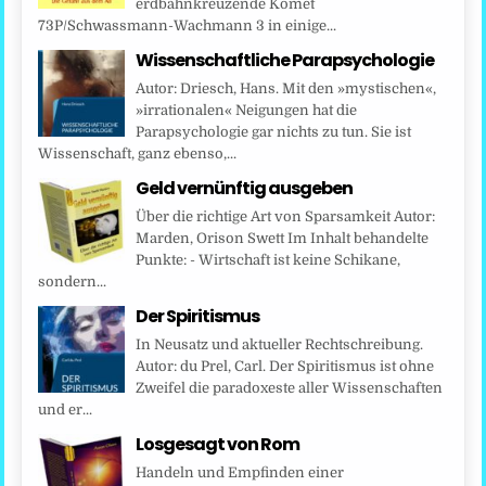
erdbahnkreuzende Komet
73P/Schwassmann-Wachmann 3 in einige...
Wissenschaftliche Parapsychologie
Autor: Driesch, Hans. Mit den »mystischen«,
»irrationalen« Neigungen hat die
Parapsychologie gar nichts zu tun. Sie ist
Wissenschaft, ganz ebenso,...
Geld vernünftig ausgeben
Über die richtige Art von Sparsamkeit Autor:
Marden, Orison Swett Im Inhalt behandelte
Punkte: - Wirtschaft ist keine Schikane,
sondern...
Der Spiritismus
In Neusatz und aktueller Rechtschreibung.
Autor: du Prel, Carl. Der Spiritismus ist ohne
Zweifel die paradoxeste aller Wissenschaften
und er...
Losgesagt von Rom
Handeln und Empfinden einer