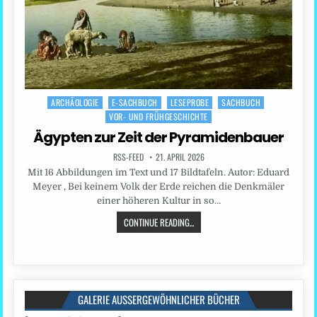
ARCHÄOLOGIE
E-SACHBUCH
LESEPROBE
SACHBUCH
Posted
VOR- UND FRÜHGESCHICHTE
in
Ägypten zur Zeit der Pyramidenbauer
RSS-FEED
21. APRIL 2026
Mit 16 Abbildungen im Text und 17 Bildtafeln. Autor: Eduard
Meyer , Bei keinem Volk der Erde reichen die Denkmäler
einer höheren Kultur in so…
CONTINUE READING...
GALERIE AUSSERGEWÖHNLICHER BÜCHER