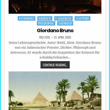
ASTRONOMIE
BIOGRAFIE
E-SACHBUCH
LESEPROBE
Posted
PHILOSOPHIE
SACHBUCH
in
Giordano Bruno
RSS-FEED
21. APRIL 2026
Seine Lebensgeschichte. Autor: Riehl, Alois. Giordano Bruno
war ein italienischer Priester, Dichter, Philosoph und
Astronom. Er wurde durch die Inquisition der Ketzerei für
schuldig befunden…
CONTINUE READING...