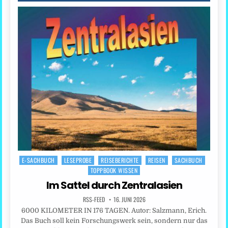
E-SACHBUCH
LESEPROBE
REISEBERICHTE
REISEN
SACHBUCH
Posted
TOPPBOOK WISSEN
in
Im Sattel durch Zentralasien
RSS-FEED
16. JUNI 2026
6000 KILOMETER IN 176 TAGEN. Autor: Salzmann, Erich.
Das Buch soll kein Forschungswerk sein, sondern nur das