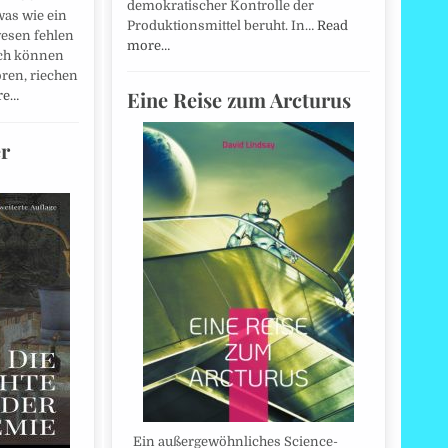
demokratischer Kontrolle der
as wie ein
Produktionsmittel beruht. In…
Read
esen fehlen
more…
och können
ren, riechen
Eine Reise zum Arcturus
re…
er
Ein außergewöhnliches Science-