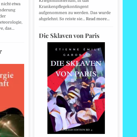
Kriegsministerium, in das
 nicht etwa
Krankenpflegekontingent
änderung
aufgenommen zu werden. Das wurde
 der
abgelehnt. So reiste sie…
Read more…
eteorologie,
ve, das…
Die Sklaven von Paris
r