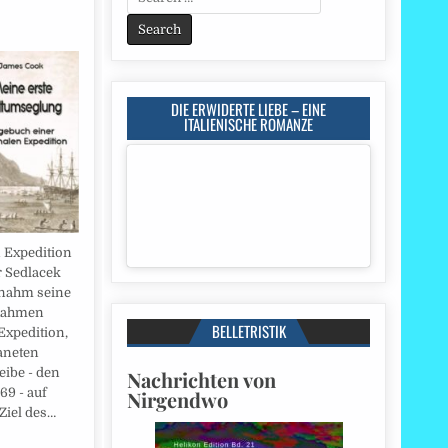
for:
DIE ERWIDERTE LIEBE – EINE
ITALIENISCHE ROMANZE
 Expedition
r Sedlacek
rnahm seine
 Rahmen
BELLETRISTIK
Expedition,
aneten
ibe - den
Nachrichten von
69 - auf
Nirgendwo
Ziel des…