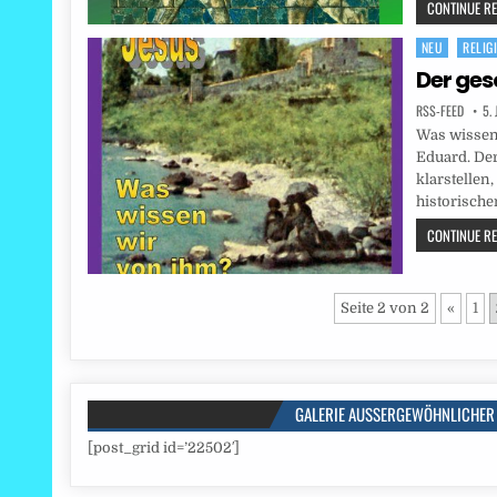
CONTINUE REA
NEU
RELIG
Posted
in
Der ges
RSS-FEED
5.
Was wissen 
Eduard. Der
klarstellen
historische
CONTINUE REA
Seite 2 von 2
«
1
GALERIE AUSSERGEWÖHNLICHER 
[post_grid id=’22502′]