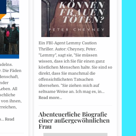
Ein FBI-Agent Lemmy Caution
Thriller. Autor: Cheyney, Peter.
"Lemmy", sagt sie, "Sie müssen
wissen, dass ich Sie für einen ganz
ndelns.
köstlichen Menschen halte. Sie sind so
. Die Fäden
direkt, dass Sie manchmal die
denschaft,
offensichtlichsten Tatsachen
ander
übersehen. "Sie ziehen mich auf
eben. All
seltsame Weise an. Ich mag es, in…
schliche
Read more…
 von ihnen,
rreichen,
Abenteuerliche Biografie
einer außergewöhnlichen
es…
Read
Frau