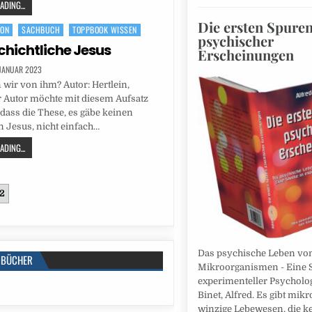
DING...
Die ersten Spure
ION
SACHBUCH
TOPPBOOK WISSEN
psychischer
chichtliche Jesus
Erscheinungen
 JANUAR 2023
wir von ihm? Autor: Hertlein,
 Autor möchte mit diesem Aufsatz
, dass die These, es gäbe keinen
n Jesus, nicht einfach…
DING...
2
Das psychische Leben vo
BÜCHER
Mikroorganismen - Eine S
experimenteller Psycholog
Binet, Alfred. Es gibt mik
winzige Lebewesen, die k