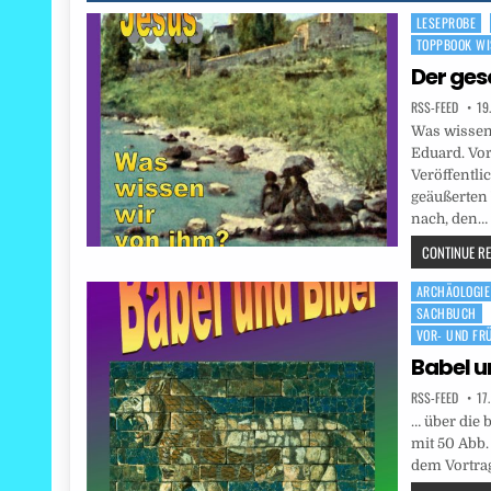
LESEPROBE
Posted
TOPPBOOK WI
in
Der ges
RSS-FEED
19
Was wissen 
Eduard. Vor
Veröffentl
geäußerten
nach, den…
CONTINUE REA
ARCHÄOLOGIE
Posted
SACHBUCH
in
VOR- UND FR
Babel u
RSS-FEED
17
… über die 
mit 50 Abb.
dem Vortrag