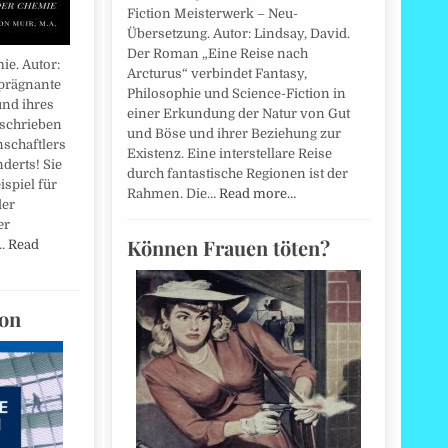
Fiction Meisterwerk – Neu-
Übersetzung. Autor: Lindsay, David.
Der Roman „Eine Reise nach
ie. Autor:
Arcturus“ verbindet Fantasy,
 prägnante
Philosophie und Science-Fiction in
und ihres
einer Erkundung der Natur von Gut
eschrieben
und Böse und ihrer Beziehung zur
nschaftlers
Existenz. Eine interstellare Reise
derts! Sie
durch fantastische Regionen ist der
ispiel für
Rahmen. Die…
Read more…
der
er
Können Frauen töten?
e…
Read
ion