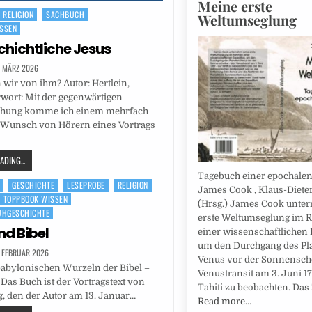
Meine erste
RELIGION
SACHBUCH
Weltumseglung
SSEN
chichtliche Jesus
. MÄRZ 2026
wir von ihm? Autor: Hertlein,
wort: Mit der gegenwärtigen
ichung komme ich einem mehrfach
 Wunsch von Hörern eines Vortrags
DING...
Tagebuch einer epochalen
GESCHICHTE
LESEPROBE
RELIGION
James Cook , Klaus-Diete
TOPPBOOK WISSEN
(Hrsg.) James Cook unte
ÜHGESCHICHTE
erste Weltumseglung im
nd Bibel
einer wissenschaftlichen 
um den Durchgang des Pl
. FEBRUAR 2026
Venus vor der Sonnensche
babylonischen Wurzeln der Bibel –
Venustransit am 3. Juni 17
 Das Buch ist der Vortragstext von
Tahiti zu beobachten. Das 
, den der Autor am 13. Januar…
Read more…