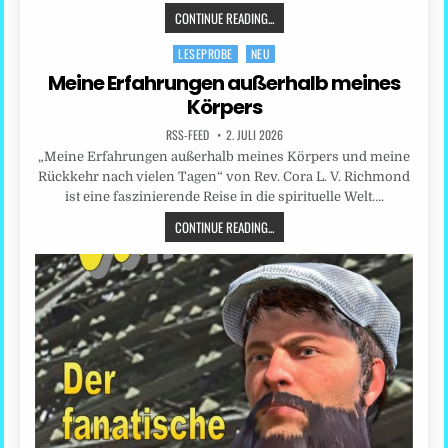
CONTINUE READING...
LESEPROBE
NEU
Posted
in
Meine Erfahrungen außerhalb meines
Körpers
RSS-FEED
2. JULI 2026
„Meine Erfahrungen außerhalb meines Körpers und meine
Rückkehr nach vielen Tagen“ von Rev. Cora L. V. Richmond
ist eine faszinierende Reise in die spirituelle Welt….
CONTINUE READING...