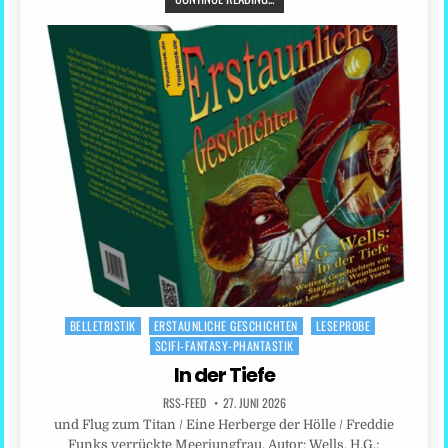
BELLETRISTIK
ERSTAUNLICHE GESCHICHTEN
LESEPROBE
Posted
SCIFI-FANTASY-PHANTASTIK
in
In der Tiefe
RSS-FEED
27. JUNI 2026
und Flug zum Titan / Eine Herberge der Hölle / Freddie
Funks verrückte Meerjungfrau. Autor: Wells, H.G.;