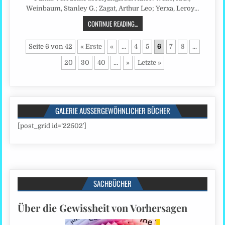
Weinbaum, Stanley G.; Zagat, Arthur Leo; Yerxa, Leroy…
CONTINUE READING...
Seite 6 von 42
« Erste
«
...
4
5
6
7
8
...
20
30
40
...
»
Letzte »
GALERIE AUSSERGEWÖHNLICHER BÜCHER
[post_grid id=’22502′]
SACHBÜCHER
Über die Gewissheit von Vorhersagen