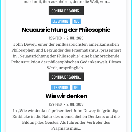
uns damit, ihm zuzuhören, denn die Welt, von…
CONTINUE READING...
LESEPROBE
NEU
Posted
in
Neuausrichtung der Philosophie
RSS-FEED
2. JULI 2026
John Dewey, einer der einflussreichsten amerikanischen
Philosophen und Begründer des Pragmatismus, präsentiert
in „Neuausrichtung der Philosophie“ eine bahnbrechende
Rekonstruktion der philosophischen Gedankenwelt. Dieses
Werk, ursprünglich…
CONTINUE READING...
LESEPROBE
NEU
Posted
in
Wie wir denken
RSS-FEED
2. JULI 2026
In „Wie wir denken“ präsentiert John Dewey tiefgründige
Einblicke in die Natur des menschlichen Denkens und die
Bildung des Geistes. Als führender Vertreter des
Pragmatismus…