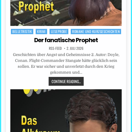
BELLETRISTIK
KRIMI
LESEPROBE
ROMANE UND KURZGESCHICHTEN
Posted
in
Der fanatische Prophet
RSS-FEED
2. JULI 2026
Geschichten über Angst und Geheimnisse 2. Autor: Doyle,
Conan. Flight-Commander Stangate hätte glücklich sein
sollen. Er war sicher und unverletzt durch den Krieg
gekommen und…
CONTINUE READING...