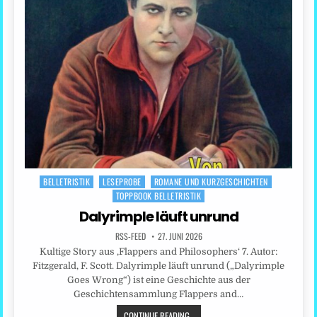
BELLETRISTIK
LESEPROBE
ROMANE UND KURZGESCHICHTEN
Posted
TOPPBOOK BELLETRISTIK
in
Dalyrimple läuft unrund
RSS-FEED
27. JUNI 2026
Kultige Story aus ‚Flappers and Philosophers‘ 7. Autor:
Fitzgerald, F. Scott. Dalyrimple läuft unrund („Dalyrimple
Goes Wrong“) ist eine Geschichte aus der
Geschichtensammlung Flappers and…
CONTINUE READING...