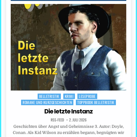
BELLETRISTIK
KRIMI
LESEPROBE
Posted
ROMANE UND KURZGESCHICHTEN
TOPPBOOK BELLETRISTIK
in
Die letzte Instanz
RSS-FEED
2. JULI 2026
Geschichten über Angst und Geheimnisse 3. Autor: Doyle,
Conan. Als Kid Wilson zu erzählen begann, begnügten wir