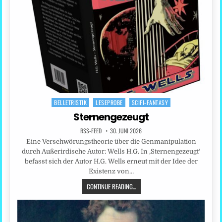
BELLETRISTIK
LESEPROBE
SCIFI-FANTASY
Posted
in
Sternengezeugt
RSS-FEED
30. JUNI 2026
Eine Verschwörungstheorie über die Genmanipulation
durch Außerirdische Autor: Wells H.G. In ‚Sternengezeugt‘
befasst sich der Autor H.G. Wells erneut mit der Idee der
Existenz von…
CONTINUE READING...