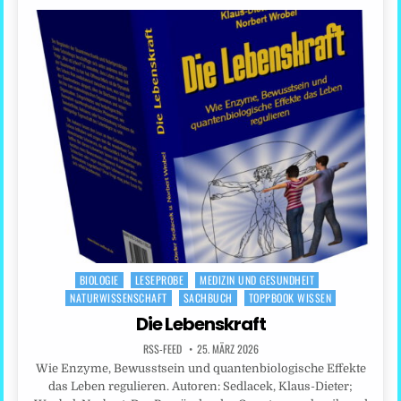
BIOLOGIE
LESEPROBE
MEDIZIN UND GESUNDHEIT
Posted
NATURWISSENSCHAFT
SACHBUCH
TOPPBOOK WISSEN
in
Die Lebenskraft
RSS-FEED
25. MÄRZ 2026
Wie Enzyme, Bewusstsein und quantenbiologische Effekte
das Leben regulieren. Autoren: Sedlacek, Klaus-Dieter;