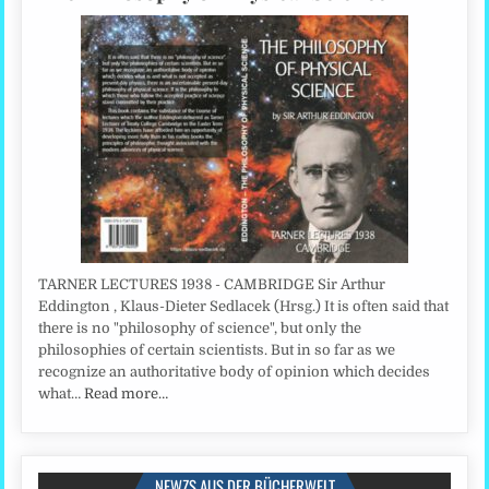
TARNER LECTURES 1938 - CAMBRIDGE Sir Arthur
Eddington , Klaus-Dieter Sedlacek (Hrsg.) It is often said that
there is no "philosophy of science", but only the
philosophies of certain scientists. But in so far as we
recognize an authoritative body of opinion which decides
what…
Read more…
NEWZS AUS DER BÜCHERWELT