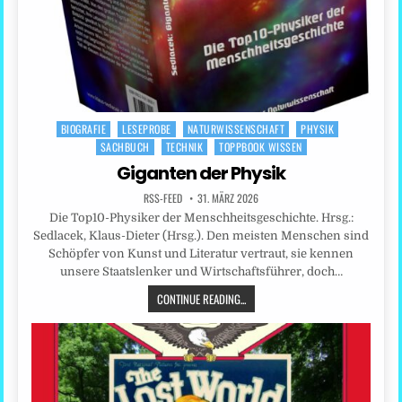
BIOGRAFIE
LESEPROBE
NATURWISSENSCHAFT
PHYSIK
Posted
SACHBUCH
TECHNIK
TOPPBOOK WISSEN
in
Giganten der Physik
RSS-FEED
31. MÄRZ 2026
Die Top10-Physiker der Menschheitsgeschichte. Hrsg.:
Sedlacek, Klaus-Dieter (Hrsg.). Den meisten Menschen sind
Schöpfer von Kunst und Literatur vertraut, sie kennen
unsere Staatslenker und Wirtschaftsführer, doch…
CONTINUE READING...