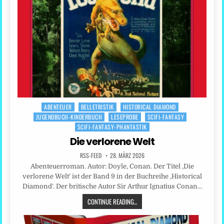
ABENTEUER
BELLETRISTIK
HISTORICAL DIAMOND
Posted
JUGENDBUCH-KINDERBUCH
LESEPROBE
SCIFI-FANTASY
in
SCIFI-FANTASY-PHANTASTIK
Die verlorene Welt
RSS-FEED
28. MÄRZ 2026
Abenteuerroman. Autor: Doyle, Conan. Der Titel ‚Die
verlorene Welt‘ ist der Band 9 in der Buchreihe ‚Historical
Diamond‘. Der britische Autor Sir Arthur Ignatius Conan…
CONTINUE READING...