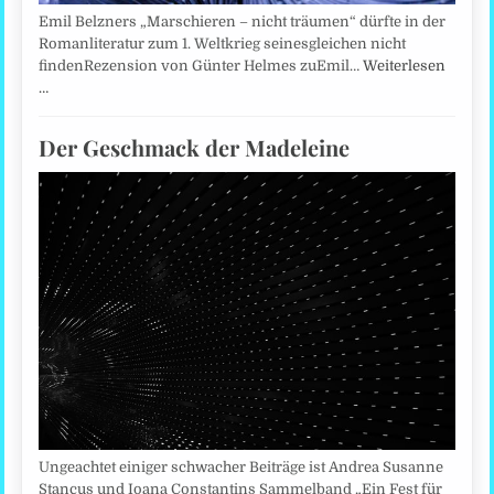
Emil Belzners „Marschieren – nicht träumen“ dürfte in der
Romanliteratur zum 1. Weltkrieg seinesgleichen nicht
findenRezension von Günter Helmes zuEmil…
Weiterlesen
…
Der Geschmack der Madeleine
Ungeachtet einiger schwacher Beiträge ist Andrea Susanne
Stancus und Ioana Constantins Sammelband „Ein Fest für