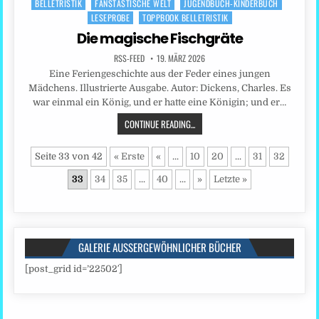
BELLETRISTIK
FANSTASTISCHE WELT
JUGENDBUCH-KINDERBUCH
Posted
LESEPROBE
TOPPBOOK BELLETRISTIK
in
Die magische Fischgräte
RSS-FEED
19. MÄRZ 2026
Eine Feriengeschichte aus der Feder eines jungen
Mädchens. Illustrierte Ausgabe. Autor: Dickens, Charles. Es
war einmal ein König, und er hatte eine Königin; und er…
CONTINUE READING...
Seite 33 von 42
« Erste
«
...
10
20
...
31
32
33
34
35
...
40
...
»
Letzte »
GALERIE AUSSERGEWÖHNLICHER BÜCHER
[post_grid id=’22502′]