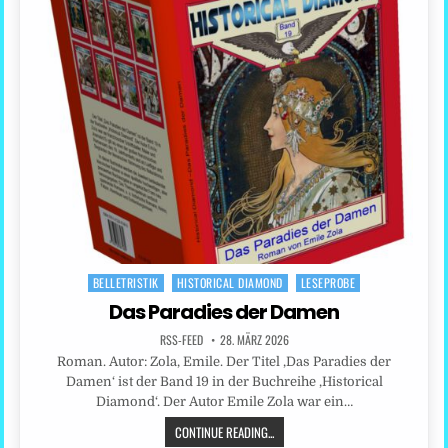
BELLETRISTIK
HISTORICAL DIAMOND
LESEPROBE
Posted
in
Das Paradies der Damen
RSS-FEED
28. MÄRZ 2026
Roman. Autor: Zola, Emile. Der Titel ‚Das Paradies der
Damen‘ ist der Band 19 in der Buchreihe ‚Historical
Diamond‘. Der Autor Emile Zola war ein…
CONTINUE READING...