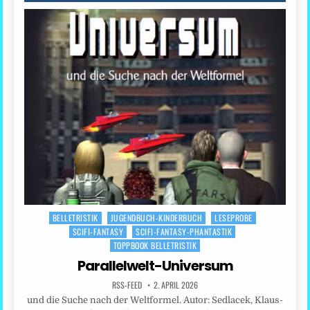
BELLETRISTIK
JUGENDBUCH-KINDERBUCH
LESEPROBE
Posted
SCIFI-FANTASY
SCIFI-FANTASY-PHANTASTIK
in
TOPPBOOK BELLETRISTIK
Parallelwelt-Universum
RSS-FEED
2. APRIL 2026
und die Suche nach der Weltformel. Autor: Sedlacek, Klaus-