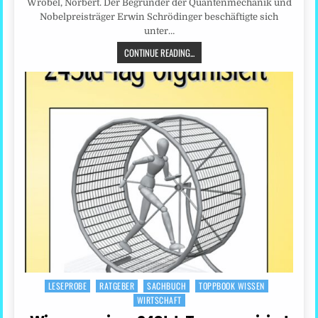
Wrobel, Norbert. Der Begründer der Quantenmechanik und
Nobelpreisträger Erwin Schrödinger beschäftigte sich
unter…
CONTINUE READING...
LESEPROBE
RATGEBER
SACHBUCH
TOPPBOOK WISSEN
Posted
WIRTSCHAFT
in