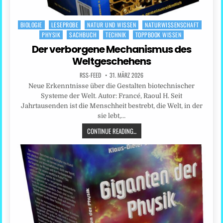
BIOLOGIE
LESEPROBE
NATUR UND WISSEN
NATURWISSENSCHAFT
Posted
PHYSIK
SACHBUCH
TECHNIK
TOPPBOOK WISSEN
in
Der verborgene Mechanismus des
Weltgeschehens
RSS-FEED
31. MÄRZ 2026
Neue Erkenntnisse über die Gestalten biotechnischer
Systeme der Welt. Autor: Francé, Raoul H. Seit
Jahrtausenden ist die Menschheit bestrebt, die Welt, in der
sie lebt,…
CONTINUE READING...