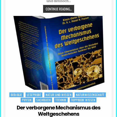
und dennoch…
CONTINUE READING...
BIOLOGIE
LESEPROBE
NATUR UND WISSEN
NATURWISSENSCHAFT
Posted
PHYSIK
SACHBUCH
TECHNIK
TOPPBOOK WISSEN
in
Der verborgene Mechanismus des
Weltgeschehens