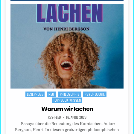
LESEPROBE
NEU
PHILOSOPHIE
PSYCHOLOGIE
Posted
TOPPBOOK WISSEN
in
Warum wir lachen
RSS-FEED
16. APRIL 2026
Essays über die Bedeutung des Komischen. Autor:
Bergson, Henri. In diesem großartigen philosophischen