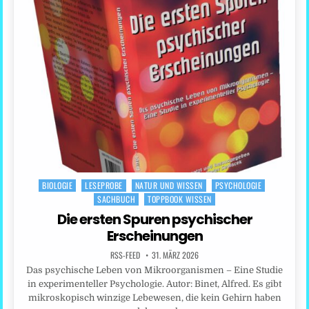
BIOLOGIE
LESEPROBE
NATUR UND WISSEN
PSYCHOLOGIE
Posted
SACHBUCH
TOPPBOOK WISSEN
in
Die ersten Spuren psychischer
Erscheinungen
RSS-FEED
31. MÄRZ 2026
Das psychische Leben von Mikroorganismen – Eine Studie
in experimenteller Psychologie. Autor: Binet, Alfred. Es gibt
mikroskopisch winzige Lebewesen, die kein Gehirn haben