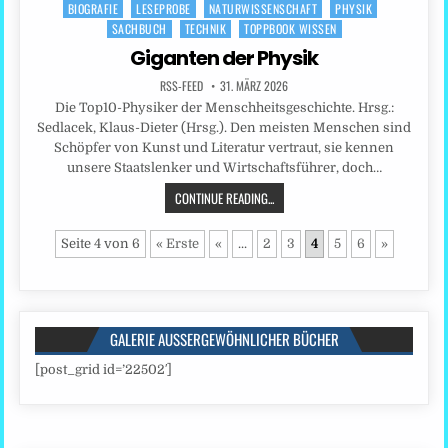
BIOGRAFIE
LESEPROBE
NATURWISSENSCHAFT
PHYSIK
Posted
SACHBUCH
TECHNIK
TOPPBOOK WISSEN
in
Giganten der Physik
RSS-FEED
31. MÄRZ 2026
Die Top10-Physiker der Menschheitsgeschichte. Hrsg.:
Sedlacek, Klaus-Dieter (Hrsg.). Den meisten Menschen sind
Schöpfer von Kunst und Literatur vertraut, sie kennen
unsere Staatslenker und Wirtschaftsführer, doch…
CONTINUE READING...
Seite 4 von 6
« Erste
«
...
2
3
4
5
6
»
GALERIE AUSSERGEWÖHNLICHER BÜCHER
[post_grid id=’22502′]