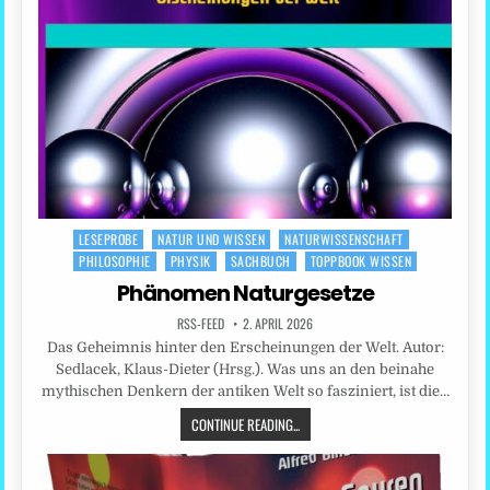
LESEPROBE
NATUR UND WISSEN
NATURWISSENSCHAFT
Posted
PHILOSOPHIE
PHYSIK
SACHBUCH
TOPPBOOK WISSEN
in
Phänomen Naturgesetze
RSS-FEED
2. APRIL 2026
Das Geheimnis hinter den Erscheinungen der Welt. Autor:
Sedlacek, Klaus-Dieter (Hrsg.). Was uns an den beinahe
mythischen Denkern der antiken Welt so fasziniert, ist die…
CONTINUE READING...