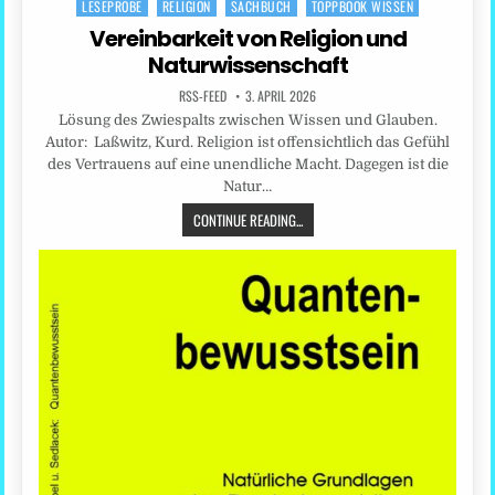
LESEPROBE
RELIGION
SACHBUCH
TOPPBOOK WISSEN
Posted
in
Vereinbarkeit von Religion und
Naturwissenschaft
RSS-FEED
3. APRIL 2026
Lösung des Zwiespalts zwischen Wissen und Glauben.
Autor: Laßwitz, Kurd. Religion ist offensichtlich das Gefühl
des Vertrauens auf eine unendliche Macht. Dagegen ist die
Natur…
CONTINUE READING...