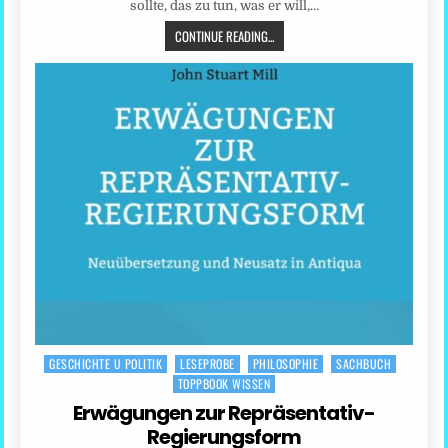
sollte, das zu tun, was er will,…
CONTINUE READING...
GESCHICHTE U POLITIK
LESEPROBE
PHILOSOPHIE
SACHBUCH
Posted
TOPPBOOK WISSEN
in
Erwägungen zur Repräsentativ-
Regierungsform