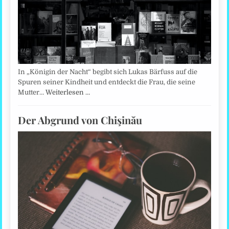
In „Königin der Nacht“ begibt sich Lukas Bärfuss auf die
Spuren seiner Kindheit und entdeckt die Frau, die seine
Mutter…
Weiterlesen …
Der Abgrund von Chişinău