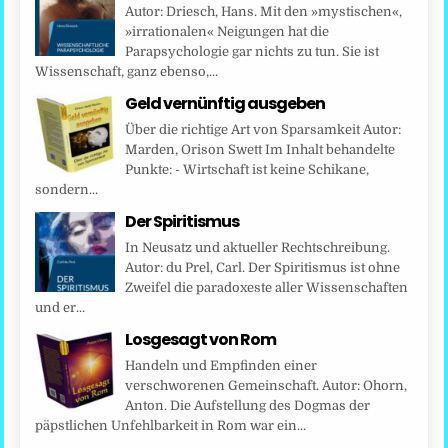
Autor: Driesch, Hans. Mit den »mystischen«,
»irrationalen« Neigungen hat die
Parapsychologie gar nichts zu tun. Sie ist
Wissenschaft, ganz ebenso,...
Geld vernünftig ausgeben
Über die richtige Art von Sparsamkeit Autor:
Marden, Orison Swett Im Inhalt behandelte
Punkte: - Wirtschaft ist keine Schikane,
sondern...
Der Spiritismus
In Neusatz und aktueller Rechtschreibung.
Autor: du Prel, Carl. Der Spiritismus ist ohne
Zweifel die paradoxeste aller Wissenschaften
und er...
Losgesagt von Rom
Handeln und Empfinden einer
verschworenen Gemeinschaft. Autor: Ohorn,
Anton. Die Aufstellung des Dogmas der
päpstlichen Unfehlbarkeit in Rom war ein...