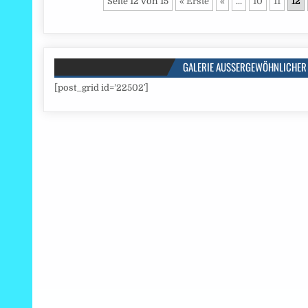
Seite 12 von 15
« Erste
«
...
10
11
12
GALERIE AUSSERGEWÖHNLICHER 
[post_grid id=’22502′]