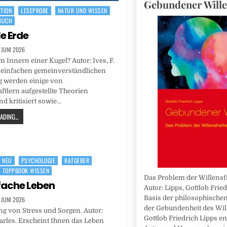
Gebundener Wille
ITION
LESEPROBE
NATUR UND WISSEN
BUCH
le Erde
. JUNI 2026
m Innern einer Kugel? Autor: Ives, F.
r einfachen gemeinverständlichen
 werden einige von
tlern aufgestellte Theorien
nd kritisiert sowie…
DING...
NEU
PSYCHOLOGIE
RATGEBER
TOPPBOOK WISSEN
Das Problem der Willensfr
fache Leben
Autor: Lipps, Gottlob Fried
Basis der philosophischen
. JUNI 2026
der Gebundenheit des Wil
ng von Stress und Sorgen. Autor:
Gottlob Friedrich Lipps en
rles. Erscheint Ihnen das Leben