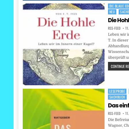
DIE BLAUE ED
Posted
NEU
SACH
in
Die Hoh
RSS-FEED
11
Leben wir i
T. In diese
Abhandlung
Wissenschaf
überprüft u
CONTINUE REA
LESEPROBE
Posted
SACHBUCH
in
Das ein
RSS-FEED
11
Die Befreiu
Wagner, Cha