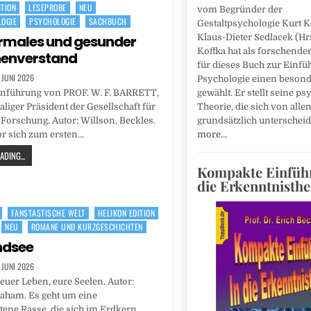
ITION
LESEPROBE
NEU
vom Begründer der
OGIE
PSYCHOLOGIE
SACHBUCH
Gestaltpsychologie Kurt Ko
Klaus-Dieter Sedlacek (Hr
rmales und gesunder
Koffka hat als forschende
enverstand
für dieses Buch zur Einfü
. JUNI 2026
Psychologie einen beson
gewählt. Er stellt seine p
Einführung von PROF. W. F. BARRETT,
Theorie, die sich von alle
aliger Präsident der Gesellschaft für
grundsätzlich unterscheid
Forschung. Autor: Willson, Beckles.
more…
or sich zum ersten…
DING...
Kompakte Einfüh
die Erkenntnisthe
FANSTASTISCHE WELT
HELIKON EDITION
NEU
ROMANE UND KURZGESCHICHTEN
ndsee
. JUNI 2026
 euer Leben, eure Seelen. Autor:
raham. Es geht um eine
ttene Rasse, die sich im Erdkern