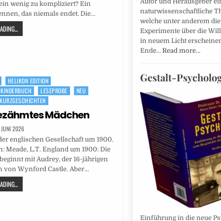
Autor und Herausgeber ei
in wenig zu kompliziert? Ein
naturwissenschaftliche Th
nnen, das niemals endet. Die…
welche unter anderem die 
DING...
Experimente über die Will
in neuem Licht erscheine
Ende…
Read more…
Gestalt-Psycholog
HELIKON EDITION
-KINDERBUCH
LESEPROBE
NEU
KURZGESCHICHTEN
gezähmtes Mädchen
. JUNI 2026
der englischen Gesellschaft um 1900.
: Meade, L.T. England um 1900: Die
beginnt mit Audrey, der 16-jährigen
 von Wynford Castle. Aber…
DING...
Einführung in die neue P