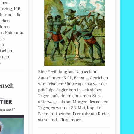
echen
Irving, H.B.
hr noch die
ichen
kleren
en Natur ans
den
ter
sischem
r den
…
Eine Erzählung aus Neuseeland.
Autor*innen: Kalk, Ernst. ... Getrieben
ensch
vom frischen Südwestpassat war der
prächtige Segler bereits seit sieben
Tagen auf seinem einsamen Kurs
unterwegs, als am Morgen des achten
Tages, es war der 23. Mai, Kapitän
Peters mit seinem Fernrohr am Ruder
stand und…
Read more…