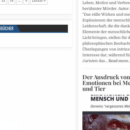
13
14
...
»
Letzte »
Leben, Motive und Verbr
berühmter Mörder. Autor: 
"Das stille Wirken und me
Explosionen der menschl
Leidenschaft, die die dun
BÜCHER
Elemente der menschlich
Licht bringen, stellen für 
philosophischen Beobach
Überlegungen von intrin
Interesse dar; während fü
Juristen das…
Read more
Der Ausdruck von
Emotionen bei M
und Tier