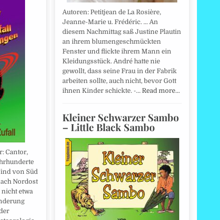
Autoren: Petitjean de La Rosière,
Jeanne-Marie u. Frédéric. ... An
diesem Nachmittag saß Justine Plautin
an ihrem blumengeschmückten
Fenster und flickte ihrem Mann ein
Kleidungsstück. André hatte nie
gewollt, dass seine Frau in der Fabrik
arbeiten sollte, auch nicht, bevor Gott
ihnen Kinder schickte. -…
Read more…
Kleiner Schwarzer Sambo
– Little Black Sambo
r: Cantor,
ahrhunderte
Wind von Süd
nach Nordost
 nicht etwa
änderung
 der