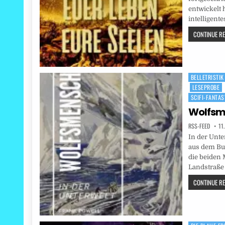
entwickelt h
intelligent
CONTINUE REA
BELLETRISTIK
Posted
LESEPROBE
in
SCIFI-FANTA
Wolfsm
RSS-FEED
11
In der Unte
aus dem Bu
die beiden
Landstraße
CONTINUE REA