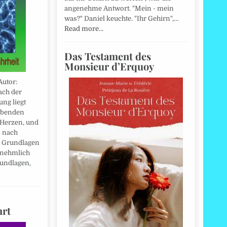
angenehme Antwort. "Mein - mein
was?" Daniel keuchte. "Ihr Gehirn",…
Read more…
Das Testament des
Monsieur d’Erquoy
Autor:
ach der
ung liegt
ebenden
Herzen, und
 nach
r Grundlagen
rnehmlich
undlagen,
hrt