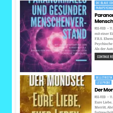
DIE BLAUE ED
Posted
PARAPSYCHOL
in
Parano
Mensch
RSS-FEED
11
mit einer 
F.R.S. Ehem
Psychische 
Als der Aut
CONTINUE REA
BELLETRISTIK
Posted
LESEPROBE
in
Der Mo
RSS-FEED
11
Eure Liebe,
Merritt, Ab
fortgeschri