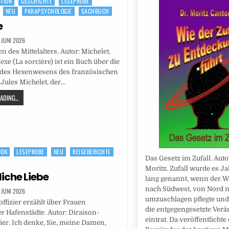
ITION
GESCHICHTE
LESEPROBE
NEU
PARAPSYCHOLOGIE
SACHBUCH
e
. JUNI 2026
n des Mittelalters. Autor: Michelet,
exe (La sorcière) ist ein Buch über die
 des Hexenwesens des französischen
 Jules Michelet, der…
DING...
ION
LESEPROBE
NEU
REISEBERICHTE
Das Gesetz im Zufall. Auto
Moritz. Zufall wurde es J
liche Liebe
lang genannt, wenn der 
nach Südwest, von Nord 
. JUNI 2026
umzuschlagen pflegte und
ffizier erzählt über Frauen
die entgegengesetzte Ver
er Hafenstädte. Autor: Diraison-
eintrat. Da veröffentlichte
vier. Ich denke, Sie, meine Damen,