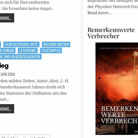
Begründer der heutigen M
en sich für Ihre entfernten
der Physiker Heinrich Do
. Sie brauchen keine Angst…
Read more…
DING...
Bemerkenswerte
Verbrecher
FANSTASTISCHE WELT
HELIKON EDITION
ER ROMAN
LESEPROBE
LESETOPP30
NE UND KURZGESCHICHTEN
ieg
. JUNI 2026
en wilden Zeiten. Autor: Aîné, J.-H.
hunderttausend Jahren dreht sich
des Stammes der Oulhamrs um das
sind…
DING...