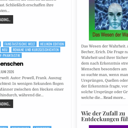
at. Schließlich erschaffen ihre
esten…
DING...
FANSTASTISCHE WELT
HELIKON EDITION
Das Wesen der Wahrheit. 
NEU
ROMANE UND KURZGESCHICHTEN
Becher, Erich. Die Frage n
SY-PHANTASTIK
Wahrheit und ihrer Sicher
enschen
dem nach Erkenntnis str
Menschen besonders am 
. JUNI 2026
so suchte man, wenn man
rwelt. Autor: Powell, Frank. Auszug
Ursprüngen, Quellen ode
chtext: In wenigen Sekunden flogen
der Erkenntnis fragte, vo
 Männer zwischen den Hecken einer
solche Ursprünge oder Gr
 hindurch, während die…
welche die…
Read more…
DING...
Wie der Zufall zu
Entdeckungen fü