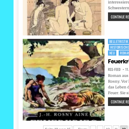
interessier
Schwestern
CONTINUE REA
BELLETRISTIK
Posted
HISTORISCH
in
NEU
ROMA
Feuerkr
RSS-FEED
11
Roman aus d
Rosny. Vor 
das Leben 
Feuer. Sie 
CONTINUE REA