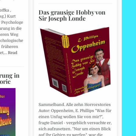
Das grausige Hobby von
ffka ,
Sir Joseph Londe
sg.) Kurt
r Psychologe
hrung in die
deren Weg
sychologische
n früheren
et,…
Read
rung in
orie
Sammelband. Alle zehn Horrorstories
Autor: Oppenheim, E. Phillips "Was für
einen Unfug wollen Sie von mir?",
fragte Daniel - vergeblich versuchte er,
sich aufzusetzen. "Nur um einen Blick
auf Ihr Gehirn zu werfen", war die