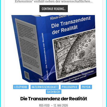
Erkenntnis“ enthält neben der wissenschaftlichen…
CONTINUE READING...
LESEPROBE
NATURWISSENSCHAFT
PHILOSOPHIE
PHYSIK
Posted
SACHBUCH
in
Die Transzendenz der Realität
RSS-FEED
12. MAI 2026