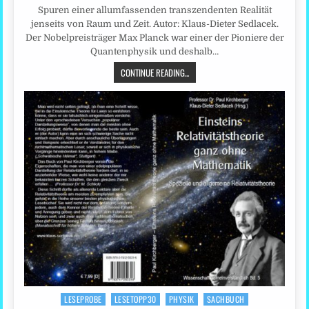
Spuren einer allumfassenden transzendenten Realität
jenseits von Raum und Zeit. Autor: Klaus-Dieter Sedlacek.
Der Nobelpreisträger Max Planck war einer der Pioniere der
Quantenphysik und deshalb…
CONTINUE READING...
LESEPROBE
LESETOPP30
PHYSIK
SACHBUCH
Posted