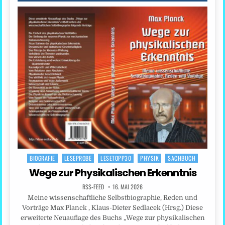
BIOGRAFIE
LESEPROBE
LESETOPP30
PHYSIK
SACHBUCH
Posted
in
Wege zur Physikalischen Erkenntnis
RSS-FEED
16. MAI 2026
Meine wissenschaftliche Selbstbiographie, Reden und
Vorträge Max Planck , Klaus-Dieter Sedlacek (Hrsg.) Diese
erweiterte Neuauflage des Buchs „Wege zur physikalischen