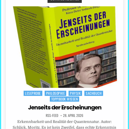
LESEPROBE
PHILOSOPHIE
PHYSIK
SACHBUCH
Posted
TOPPBOOK WISSEN
in
Jenseits der Erscheinungen
RSS-FEED
28. APRIL 2026
Erkennbarkeit und Realität der Quantennatur. Autor:
Schlick, Moritz. Es ist kein Zweifel, dass echte Erkenntnis