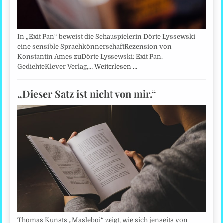
In „Exit Pan“ beweist die Schauspielerin Dörte Lyssewski
eine sensible SprachkönnerschaftRezension von
Konstantin Ames zuDörte Lyssewski: Exit Pan.
GedichteKlever Verlag,…
Weiterlesen …
„Dieser Satz ist nicht von mir.“
Thomas Kunsts „Masleboi“ zeigt, wie sich jenseits von