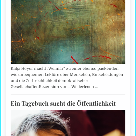
Katja Hoyer macht „Weimar“ zu einer ebenso packenden
wie unbequemen Lektüre über Menschen, Entscheidungen
und die Zerbrechlichkeit demokratischer
GesellschaftenRezension von…
Weiterlesen …
Ein Tagebuch sucht die Öffentlichkeit