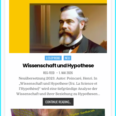
LESEPROBE
NEU
Posted
in
Wissenschaft und Hypothese
RSS-FEED
1. MAI 2026
Neuübersetzung 2023. Autor: Poincaré, Henri. In
„Wissenschaft und Hypothese (frz. La Science et
l’Hypothèse)“ wird eine tiefgründige Analyse der
Wissenschaft und ihrer Beziehung zu Hypothesen…
CONTINUE READING...