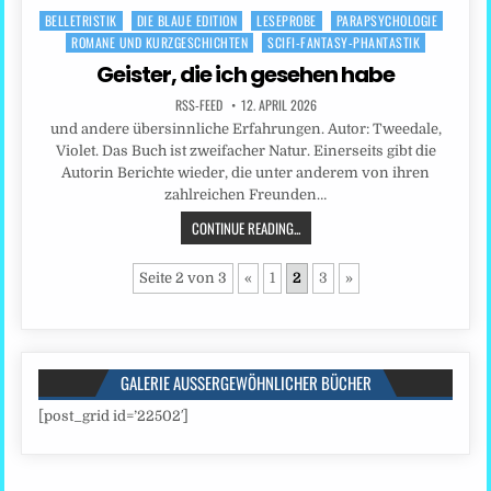
BELLETRISTIK
DIE BLAUE EDITION
LESEPROBE
PARAPSYCHOLOGIE
Posted
ROMANE UND KURZGESCHICHTEN
SCIFI-FANTASY-PHANTASTIK
in
Geister, die ich gesehen habe
RSS-FEED
12. APRIL 2026
und andere übersinnliche Erfahrungen. Autor: Tweedale,
Violet. Das Buch ist zweifacher Natur. Einerseits gibt die
Autorin Berichte wieder, die unter anderem von ihren
zahlreichen Freunden…
CONTINUE READING...
Seite 2 von 3
«
1
2
3
»
GALERIE AUSSERGEWÖHNLICHER BÜCHER
[post_grid id=’22502′]