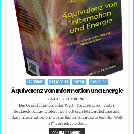
LESEPROBE
PHILOSOPHIE
PHYSIK
SACHBUCH
Posted
in
Äquivalenz von Information und Energie
RSS-FEED
28. APRIL 2026
Die Grundbausteine der Welt – Neuausgabe – Autor:
Sedlacek, Klaus-Dieter. „Es stellt sich letztendlich heraus,
dass Information ein wesentlicher Grundbaustein der Welt
ist“, versicherte der…
CONTINUE READING...