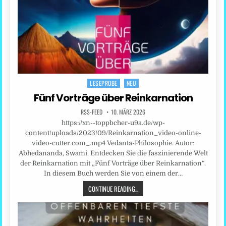
LESEPROBE
NEU
Posted
in
Fünf Vorträge über Reinkarnation
RSS-FEED
10. MÄRZ 2026
https://xn--toppbcher-u9a.de/wp-
content/uploads/2023/09/Reinkarnation_video-online-
video-cutter.com_.mp4 Vedanta-Philosophie. Autor:
Abhedananda, Swami. Entdecken Sie die faszinierende Welt
der Reinkarnation mit „Fünf Vorträge über Reinkarnation“.
In diesem Buch werden Sie von einem der…
CONTINUE READING...