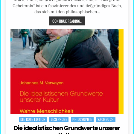
Geheimnis“ ist ein faszinierendes und tiefgründiges Buch,
das sich mit den philosophischen…
CONTINUE READING...
DIE ROTE EDITION
LESEPROBE
PHILOSOPHIE
SACHBUCH
Posted
in
Die idealistischen Grundwerte unserer