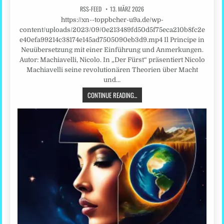
RSS-FEED
13. MÄRZ 2026
https://xn--toppbcher-u9a.de/wp-
content/uploads/2023/09/0e213489fd50d5f75eca210b8fc2e
e40efa99214c38174e145ad7505090eb3d9.mp4 Il Principe in
Neuübersetzung mit einer Einführung und Anmerkungen.
Autor: Machiavelli, Nicolo. In „Der Fürst“ präsentiert Nicolo
Machiavelli seine revolutionären Theorien über Macht
und…
CONTINUE READING...