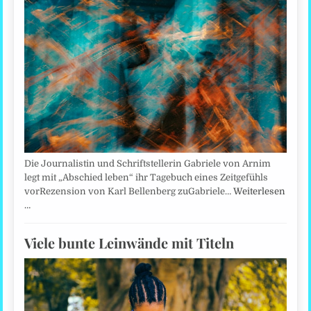
Die Journalistin und Schriftstellerin Gabriele von Arnim
legt mit „Abschied leben“ ihr Tagebuch eines Zeitgefühls
vorRezension von Karl Bellenberg zuGabriele…
Weiterlesen
…
Viele bunte Leinwände mit Titeln