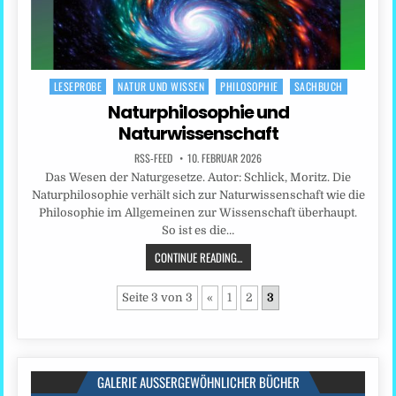
LESEPROBE
NATUR UND WISSEN
PHILOSOPHIE
SACHBUCH
Posted
in
Naturphilosophie und
Naturwissenschaft
RSS-FEED
10. FEBRUAR 2026
Das Wesen der Naturgesetze. Autor: Schlick, Moritz. Die
Naturphilosophie verhält sich zur Naturwissenschaft wie die
Philosophie im Allgemeinen zur Wissenschaft überhaupt.
So ist es die…
CONTINUE READING...
Seite 3 von 3
«
1
2
3
GALERIE AUSSERGEWÖHNLICHER BÜCHER