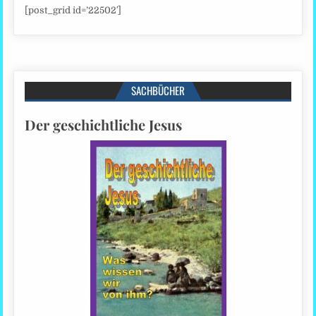
[post_grid id=’22502′]
SACHBÜCHER
Der geschichtliche Jesus