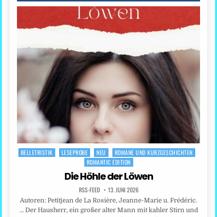
BELLETRISTIK
LESEPROBE
NEU
ROMANE UND KURZGESCHICHTEN
Posted
ROMANTIC EDITION
in
Die Höhle der Löwen
RSS-FEED
13. JUNI 2026
Autoren: Petitjean de La Rosière, Jeanne-Marie u. Frédéric.
… Der Hausherr, ein großer alter Mann mit kahler Stirn und