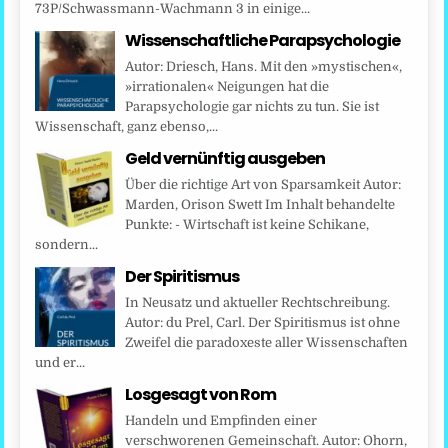
73P/Schwassmann-Wachmann 3 in einige...
Wissenschaftliche Parapsychologie
Autor: Driesch, Hans. Mit den »mystischen«,
»irrationalen« Neigungen hat die
Parapsychologie gar nichts zu tun. Sie ist
Wissenschaft, ganz ebenso,...
Geld vernünftig ausgeben
Über die richtige Art von Sparsamkeit Autor:
Marden, Orison Swett Im Inhalt behandelte
Punkte: - Wirtschaft ist keine Schikane,
sondern...
Der Spiritismus
In Neusatz und aktueller Rechtschreibung.
Autor: du Prel, Carl. Der Spiritismus ist ohne
Zweifel die paradoxeste aller Wissenschaften
und er...
Losgesagt von Rom
Handeln und Empfinden einer
verschworenen Gemeinschaft. Autor: Ohorn,