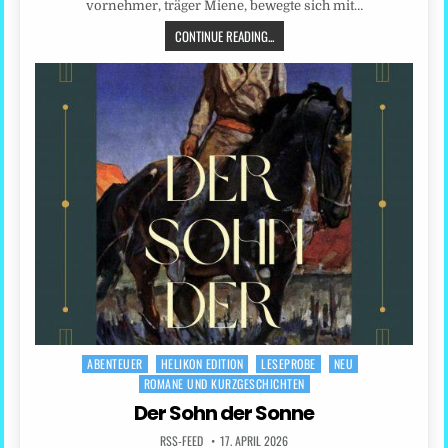
vornehmer, träger Miene, bewegte sich mit…
CONTINUE READING...
ABENTEUER
HELIKON EDITION
LESEPROBE
NEU
Posted
ROMANE UND KURZGESCHICHTEN
in
Der Sohn der Sonne
RSS-FEED
17. APRIL 2026