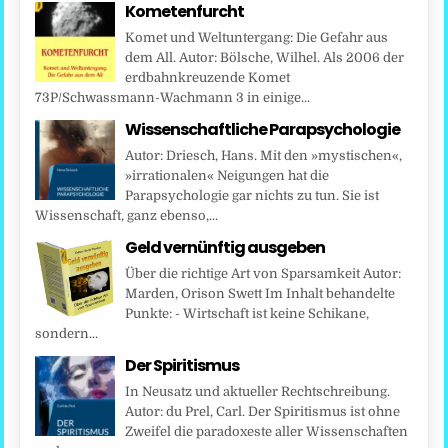
Kometenfurcht
Komet und Weltuntergang: Die Gefahr aus
dem All. Autor: Bölsche, Wilhel. Als 2006 der
erdbahnkreuzende Komet
73P/Schwassmann-Wachmann 3 in einige...
Wissenschaftliche Parapsychologie
Autor: Driesch, Hans. Mit den »mystischen«,
»irrationalen« Neigungen hat die
Parapsychologie gar nichts zu tun. Sie ist
Wissenschaft, ganz ebenso,...
Geld vernünftig ausgeben
Über die richtige Art von Sparsamkeit Autor:
Marden, Orison Swett Im Inhalt behandelte
Punkte: - Wirtschaft ist keine Schikane,
sondern...
Der Spiritismus
In Neusatz und aktueller Rechtschreibung.
Autor: du Prel, Carl. Der Spiritismus ist ohne
Zweifel die paradoxeste aller Wissenschaften