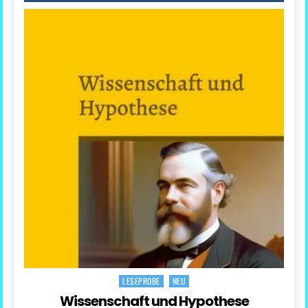
LESEPROBE
NEU
Posted
in
Wissenschaft und Hypothese