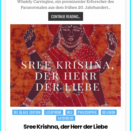
Whately Carrington, ein prominenter Erforscher des
Paranormalen aus dem frühen 20. Jahrhundert…
CONTINUE READING...
DIE BLAUE EDITION
LESEPROBE
NEU
PHILOSOPHIE
RELIGION
Posted
SACHBUCH
in
Sree Krishna, der Herr der Liebe