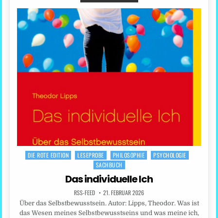
DIE ROTE EDITION
LESEPROBE
PHILOSOPHIE
PSYCHOLOGIE
Posted
SACHBUCH
in
Das individuelle Ich
RSS-FEED
21. FEBRUAR 2026
Über das Selbstbewusstsein. Autor: Lipps, Theodor. Was ist
das Wesen meines Selbstbewusstseins und was meine ich,