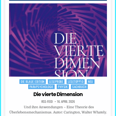
DIE BLAUE EDITION
LESEPROBE
LESETOPP10
NEU
Posted
PARAPSYCHOLOGIE
PHYSIK
SACHBUCH
in
Die vierte Dimension
RSS-FEED
16. APRIL 2026
Und ihre Anwendungen – Eine Theorie des
Überlebensmechanismus. Autor: Carington, Walter Whately.