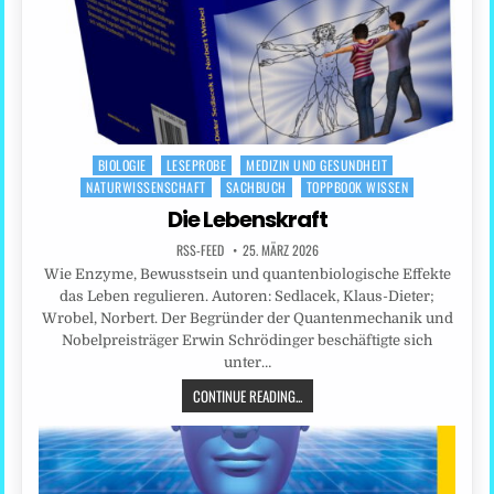
BIOLOGIE
LESEPROBE
MEDIZIN UND GESUNDHEIT
Posted
NATURWISSENSCHAFT
SACHBUCH
TOPPBOOK WISSEN
in
Die Lebenskraft
RSS-FEED
25. MÄRZ 2026
Wie Enzyme, Bewusstsein und quantenbiologische Effekte
das Leben regulieren. Autoren: Sedlacek, Klaus-Dieter;
Wrobel, Norbert. Der Begründer der Quantenmechanik und
Nobelpreisträger Erwin Schrödinger beschäftigte sich
unter…
CONTINUE READING...