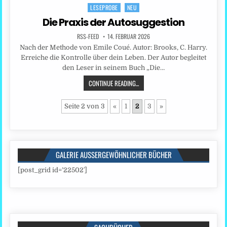
LESEPROBE
NEU
Posted
in
Die Praxis der Autosuggestion
RSS-FEED
14. FEBRUAR 2026
Nach der Methode von Emile Coué. Autor: Brooks, C. Harry.
Erreiche die Kontrolle über dein Leben. Der Autor begleitet
den Leser in seinem Buch „Die…
CONTINUE READING...
Seite 2 von 3
«
1
2
3
»
GALERIE AUSSERGEWÖHNLICHER BÜCHER
[post_grid id=’22502′]