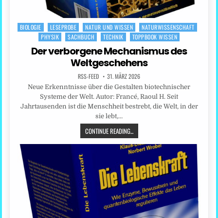
BIOLOGIE
LESEPROBE
NATUR UND WISSEN
NATURWISSENSCHAFT
Posted
PHYSIK
SACHBUCH
TECHNIK
TOPPBOOK WISSEN
in
Der verborgene Mechanismus des
Weltgeschehens
RSS-FEED
31. MÄRZ 2026
Neue Erkenntnisse über die Gestalten biotechnischer
Systeme der Welt. Autor: Francé, Raoul H. Seit
Jahrtausenden ist die Menschheit bestrebt, die Welt, in der
sie lebt,…
CONTINUE READING...