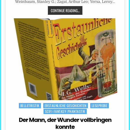
Weinbaum, Stanley G.; Zagat, Arthur Leo; Yerxa, Leroy…
CONTINUE READING...
BELLETRISTIK
ERSTAUNLICHE GESCHICHTEN
LESEPROBE
Posted
SCIFI-FANTASY-PHANTASTIK
in
Der Mann, der Wunder vollbringen
konnte