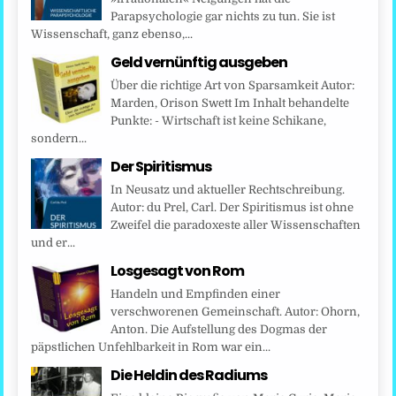
Parapsychologie gar nichts zu tun. Sie ist
Wissenschaft, ganz ebenso,...
Geld vernünftig ausgeben
Über die richtige Art von Sparsamkeit Autor:
Marden, Orison Swett Im Inhalt behandelte
Punkte: - Wirtschaft ist keine Schikane,
sondern...
Der Spiritismus
In Neusatz und aktueller Rechtschreibung.
Autor: du Prel, Carl. Der Spiritismus ist ohne
Zweifel die paradoxeste aller Wissenschaften
und er...
Losgesagt von Rom
Handeln und Empfinden einer
verschworenen Gemeinschaft. Autor: Ohorn,
Anton. Die Aufstellung des Dogmas der
päpstlichen Unfehlbarkeit in Rom war ein...
Die Heldin des Radiums