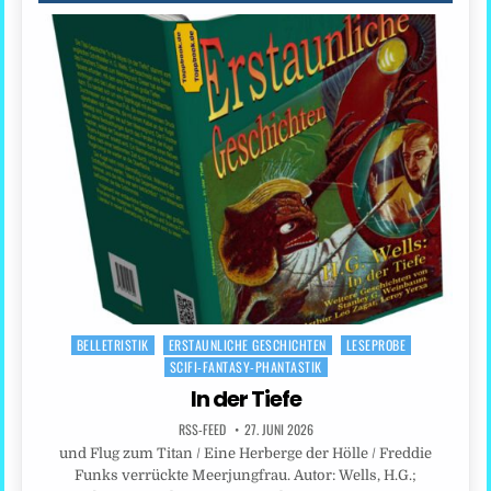
BELLETRISTIK
ERSTAUNLICHE GESCHICHTEN
LESEPROBE
Posted
SCIFI-FANTASY-PHANTASTIK
in
In der Tiefe
RSS-FEED
27. JUNI 2026
und Flug zum Titan / Eine Herberge der Hölle / Freddie
Funks verrückte Meerjungfrau. Autor: Wells, H.G.;