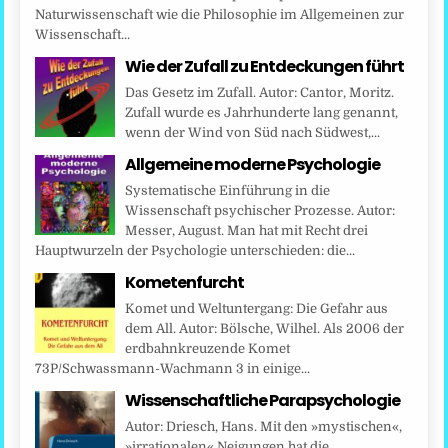
Naturwissenschaft wie die Philosophie im Allgemeinen zur
Wissenschaft...
Wie der Zufall zu Entdeckungen führt
Das Gesetz im Zufall. Autor: Cantor, Moritz.
Zufall wurde es Jahrhunderte lang genannt,
wenn der Wind von Süd nach Südwest,...
Allgemeine moderne Psychologie
Systematische Einführung in die
Wissenschaft psychischer Prozesse. Autor:
Messer, August. Man hat mit Recht drei
Hauptwurzeln der Psychologie unterschieden: die...
Kometenfurcht
Komet und Weltuntergang: Die Gefahr aus
dem All. Autor: Bölsche, Wilhel. Als 2006 der
erdbahnkreuzende Komet
73P/Schwassmann-Wachmann 3 in einige...
Wissenschaftliche Parapsychologie
Autor: Driesch, Hans. Mit den »mystischen«,
»irrationalen« Neigungen hat die