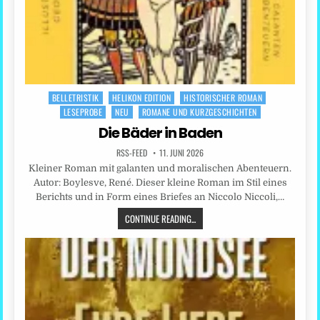
BELLETRISTIK
HELIKON EDITION
HISTORISCHER ROMAN
Posted
LESEPROBE
NEU
ROMANE UND KURZGESCHICHTEN
in
Die Bäder in Baden
RSS-FEED
11. JUNI 2026
Kleiner Roman mit galanten und moralischen Abenteuern.
Autor: Boylesve, René. Dieser kleine Roman im Stil eines
Berichts und in Form eines Briefes an Niccolo Niccoli,…
CONTINUE READING...