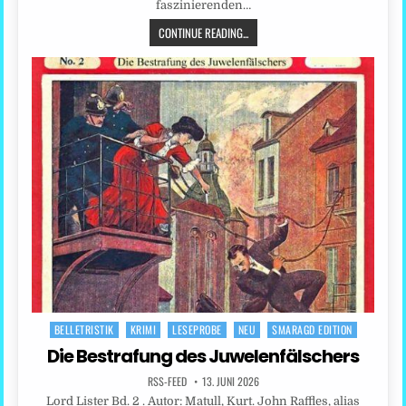
faszinierenden…
CONTINUE READING...
BELLETRISTIK
KRIMI
LESEPROBE
NEU
SMARAGD EDITION
Posted
in
Die Bestrafung des Juwelenfälschers
RSS-FEED
13. JUNI 2026
Lord Lister Bd. 2 . Autor: Matull, Kurt. John Raffles, alias