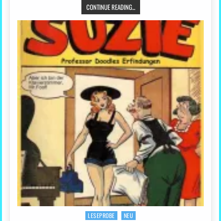
CONTINUE READING...
LESEPROBE
NEU
Posted