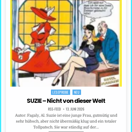
LESEPROBE
NEU
Posted
in
SUZIE – Nicht von dieser Welt
RSS-FEED
13. JUNI 2026
Autor: Fagaly, Al. Suzie ist eine junge Frau, gutmütig und
sehr hübsch, aber nicht übermäßig klug und ein totaler
Tollpatsch. Sie war ständig auf der…