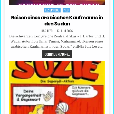
LESEPROBE
NEU
Posted
in
Reisen eines arabischen Kaufmanns in
den Sudan
RSS-FEED
13. JUNI 2026
Die schwarzen Königreiche Zentralafrikas – I. Darfur und II.
Wadai. Autor: Ibn Umar Tunisi, Muhammad. „Reisen eines
arabischen Kaufmanns in den Sudan“ entführt die Leser…
CONTINUE READING...