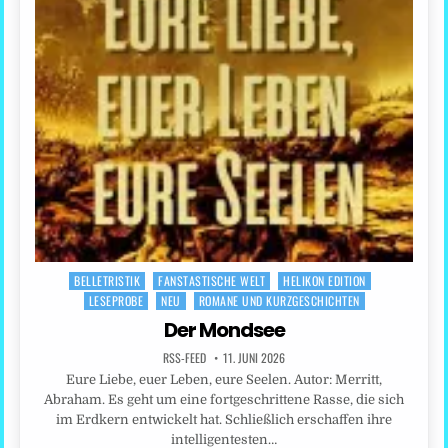
BELLETRISTIK
FANSTASTISCHE WELT
HELIKON EDITION
Posted
LESEPROBE
NEU
ROMANE UND KURZGESCHICHTEN
in
Der Mondsee
RSS-FEED
11. JUNI 2026
Eure Liebe, euer Leben, eure Seelen. Autor: Merritt,
Abraham. Es geht um eine fortgeschrittene Rasse, die sich
im Erdkern entwickelt hat. Schließlich erschaffen ihre
intelligentesten…