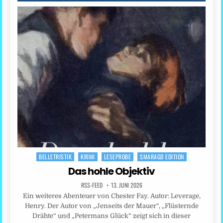
BELLETRISTIK
KRIMI
LESEPROBE
SMARAGD EDITION
Posted
in
Das hohle Objektiv
RSS-FEED
13. JUNI 2026
Ein weiteres Abenteuer von Chester Fay. Autor: Leverage,
Henry. Der Autor von „Jenseits der Mauer“, „Flüsternde
Drähte“ und „Petermans Glück“ zeigt sich in dieser