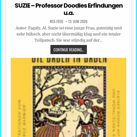
in
SUZIE – Professor Doodles Erfindungen
u.a.
RSS-FEED
13. JUNI 2026
Autor: Fagaly, Al. Suzie ist eine junge Frau, gutmütig und
sehr hübsch, aber nicht übermäßig klug und ein totaler
Tollpatsch. Sie war ständig auf der…
CONTINUE READING...