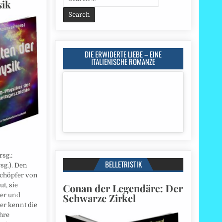
sik
for:
DIE ERWIDERTE LIEBE – EINE
ITALIENISCHE ROMANZE
sg.:
BELLETRISTIK
sg.). Den
chöpfer von
Conan der Legendäre: Der
t, sie
Schwarze Zirkel
er und
er kennt die
hre