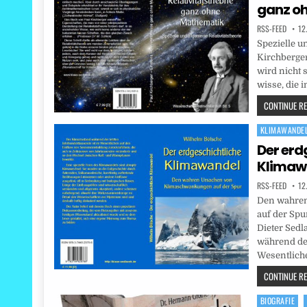
ganz o
RSS-FEED
12
Spezielle u
Kirchberger
wird nicht s
wisse, die 
CONTINUE REA
KLIMAWANDE
Posted
in
Der erd
Klimaw
RSS-FEED
12
Den wahre
auf der Spu
Dieter Sedl
während der
Wesentlich
CONTINUE REA
BIOGRAFIE
Posted