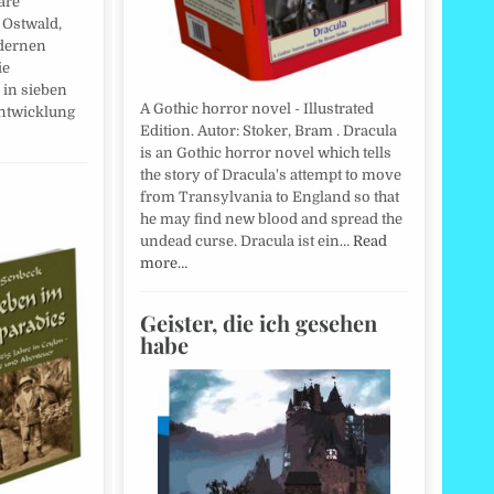
äre
 Ostwald,
dernen
ie
 in sieben
A Gothic horror novel - Illustrated
Entwicklung
Edition. Autor: Stoker, Bram . Dracula
is an Gothic horror novel which tells
the story of Dracula's attempt to move
from Transylvania to England so that
he may find new blood and spread the
undead curse. Dracula ist ein…
Read
more…
Geister, die ich gesehen
habe