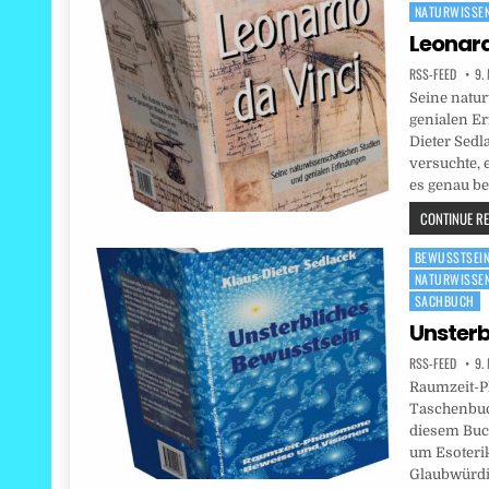
NATURWISSE
in
Leonard
RSS-FEED
9.
Seine natur
genialen E
Dieter Sedl
versuchte,
es genau b
CONTINUE REA
BEWUSSTSEI
Posted
NATURWISSE
in
SACHBUCH
Unsterb
RSS-FEED
9.
Raumzeit-P
Taschenbuc
diesem Buc
um Esoteri
Glaubwürdi