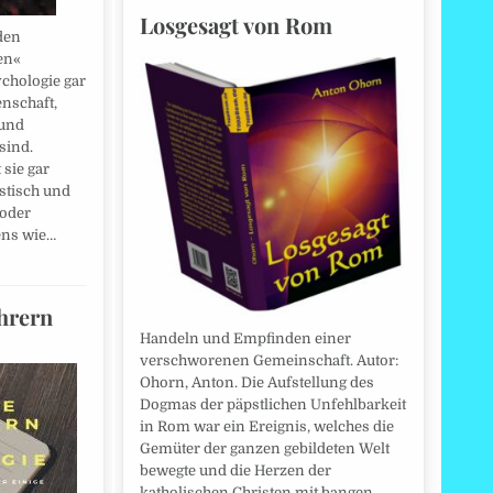
Losgesagt von Rom
den
en«
chologie gar
enschaft,
 und
sind.
 sie gar
istisch und
 oder
ens wie…
hrern
Handeln und Empfinden einer
verschworenen Gemeinschaft. Autor:
Ohorn, Anton. Die Aufstellung des
Dogmas der päpstlichen Unfehlbarkeit
in Rom war ein Ereignis, welches die
Gemüter der ganzen gebildeten Welt
bewegte und die Herzen der
katholischen Christen mit bangen