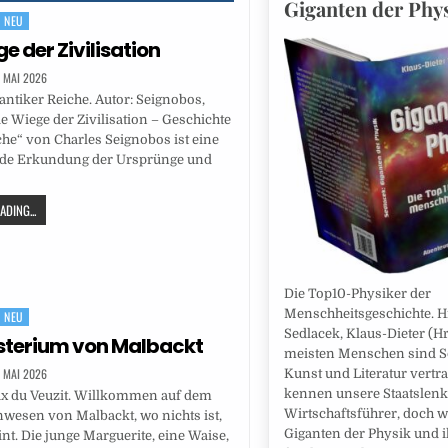
Giganten der Phy
NEU
e der Zivilisation
. MAI 2026
antiker Reiche. Autor: Seignobos,
ie Wiege der Zivilisation – Geschichte
che“ von Charles Seignobos ist eine
nde Erkundung der Ursprünge und
DING...
Die Top10-Physiker der
Menschheitsgeschichte. Hr
NEU
Sedlacek, Klaus-Dieter (Hr
sterium von Malbackt
meisten Menschen sind S
. MAI 2026
Kunst und Literatur vertrau
kennen unsere Staatslenk
ax du Veuzit. Willkommen auf dem
Wirtschaftsführer, doch w
wesen von Malbackt, wo nichts ist,
Giganten der Physik und i
int. Die junge Marguerite, eine Waise,