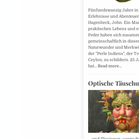
Fünfundzwanzig Jahre in 
Erlebnisse und Abenteuer.
Hagenbeck, John. Ein Ma
praktischen Lebens und 
Feder haben sich zusamm
gemeinschaftlich in dies
Naturwunder und Merkwü
der "Perle Indiens", der T
Ceylon, zu schildern. 25 J
hat…
Read more…
Optische Täusch
... und Illusionen, sowie i