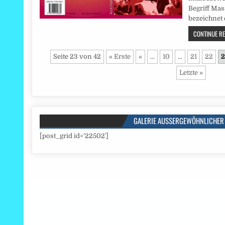
Begriff Ma
bezeichnet 
CONTINUE REA
Seite 23 von 42
« Erste
«
...
10
...
21
22
2
Letzte »
GALERIE AUSSERGEWÖHNLICHER 
[post_grid id=’22502′]