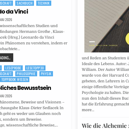
NSCHAFT
SACHBUCH
TECHNIK
o da Vinci
 MAI 2026
wissenschaftlichen Studien und
rfindungen Hermann Grothe , Klaus-
acek (Hrsg.) Leonardo da Vinci
 ein Phänomen zu verstehen, indem er
eobachtete…
DING...
und Reden an Studenten ü
Ideale des Lebens. Autor:
N
LESEPROBE
LESETOPP30
William. Der Autor Willi
NSCHAFT
PHILOSOPHIE
PHYSIK
wurde von der Harvard C
TOPPBOOK WISSEN
gebeten, den Lehrern in 
liches Bewusstsein
einige öffentliche Vorträg
Psychologie zu halten. Die
 MAI 2026
nun den Inhalt dieses Bu
hänomene, Beweise und Visionen –
hat die Erfahrung gemach
hausgabe Klaus-Dieter Sedlacek In
more…
h geht es weder um Glauben noch
k, sondern um Beweise.
Wie die Alchemie 
ge, wissenschaftliche Beweise,…