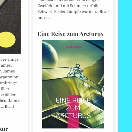
Zweifeln und mit Schmerz erfüllte.
Schwere Seelenkämpfe wurden…
Read
more…
Eine Reise zum Arcturus
ber einige
 James,
am James
orporation
Cambridge
e über
se bilden
ches. James
t,…
Read
zur