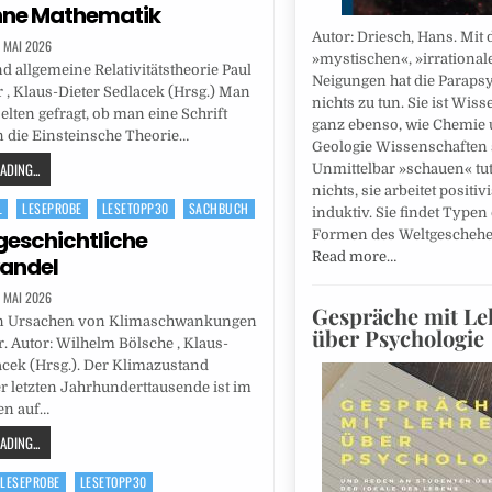
hne Mathematik
Autor: Driesch, Hans. Mit 
. MAI 2026
»mystischen«, »irrational
nd allgemeine Relativitätstheorie Paul
Neigungen hat die Parapsy
 , Klaus-Dieter Sedlacek (Hrsg.) Man
nichts zu tun. Sie ist Wiss
elten gefragt, ob man eine Schrift
ganz ebenso, wie Chemie
in die Einsteinsche Theorie…
Geologie Wissenschaften 
DING...
Unmittelbar »schauen« tut
nichts, sie arbeitet positiv
L
LESEPROBE
LESETOPP30
SACHBUCH
induktiv. Sie findet Typen
geschichtliche
Formen des Weltgescheh
Read more…
andel
. MAI 2026
Gespräche mit Le
n Ursachen von Klimaschwankungen
über Psychologie
r. Autor: Wilhelm Bölsche , Klaus-
acek (Hrsg.). Der Klimazustand
 letzten Jahrhunderttausende ist im
en auf…
DING...
LESEPROBE
LESETOPP30