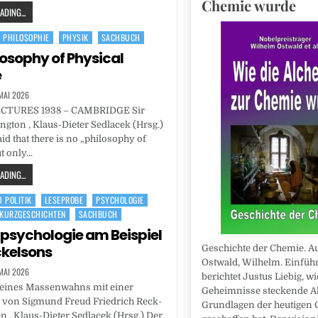
Chemie wurde
DING...
PHILOSOPHIE
PHYSIK
SACHBUCH
losophy of Physical
e
 MAI 2026
CTURES 1938 – CAMBRIDGE Sir
ngton , Klaus-Dieter Sedlacek (Hrsg.)
said that there is no „philosophy of
ut only…
DING...
 POLITIK
LESEPROBE
PSYCHOLOGIE
KURZGESCHICHTEN
SACHBUCH
sychologie am Beispiel
kelsons
Geschichte der Chemie. Au
Ostwald, Wilhelm. Einfüh
 MAI 2026
berichtet Justus Liebig, wi
 eines Massenwahns mit einer
Geheimnisse steckende A
 von Sigmund Freud Friedrich Reck-
Grundlagen der heutigen
 , Klaus-Dieter Sedlacek (Hrsg.) Der