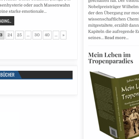
geschaffen hat. Der vision
ssenhysterie oder auch Massenwahn
Nobelpreisträger Wilhelm
eine starke emotionale…
der den Übergang zur mo
wissenschaftlichen Chem
DING...
mitgestaltete, erzählt dann
Kapiteln die aufregende 
3
24
25
...
30
40
...
»
seines…
Read more…
Mein Leben im
Tropenparadies
BÜCHER