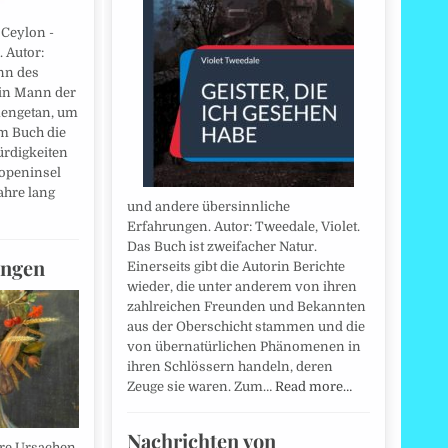
Ceylon -
 Autor:
nn des
ein Mann der
engetan, um
em Buch die
rdigkeiten
ropeninsel
ahre lang
und andere übersinnliche
Erfahrungen. Autor: Tweedale, Violet.
Das Buch ist zweifacher Natur.
ungen
Einerseits gibt die Autorin Berichte
wieder, die unter anderem von ihren
zahlreichen Freunden und Bekannten
aus der Oberschicht stammen und die
von übernatürlichen Phänomenen in
ihren Schlössern handeln, deren
Zeuge sie waren. Zum…
Read more…
Nachrichten von
hre Ursachen.