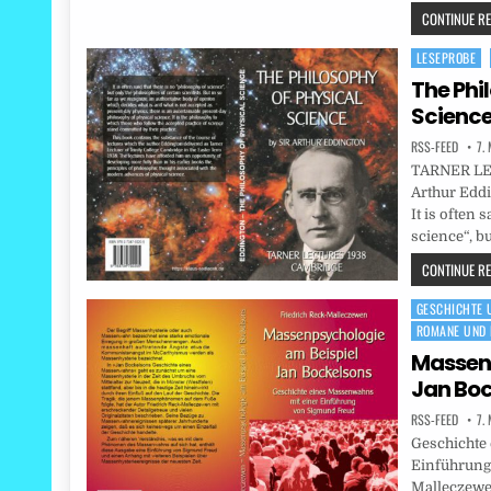
CONTINUE REA
LESEPROBE
Posted
in
The Phi
Scienc
RSS-FEED
7.
TARNER LE
Arthur Eddi
It is often 
science“, b
CONTINUE REA
GESCHICHTE U
Posted
ROMANE UND 
in
Massenp
Jan Boc
RSS-FEED
7.
Geschichte
Einführung
Malleczewen