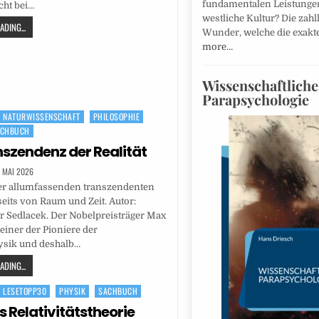
fundamentalen Leistungen
cht bei…
westliche Kultur? Die zah
DING...
Wunder, welche die exak
more…
Wissenschaftliche
Parapsychologie
NATURWISSENSCHAFT
PHILOSOPHIE
ACHBUCH
nszendenz der Realität
. MAI 2026
er allumfassenden transzendenten
nseits von Raum und Zeit. Autor:
r Sedlacek. Der Nobelpreisträger Max
einer der Pioniere der
sik und deshalb…
DING...
LESETOPP30
PHYSIK
SACHBUCH
s Relativitätstheorie