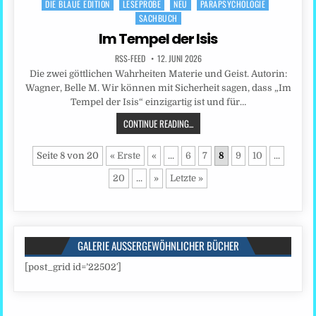
DIE BLAUE EDITION
LESEPROBE
NEU
PARAPSYCHOLOGIE
Posted
SACHBUCH
in
Im Tempel der Isis
RSS-FEED
12. JUNI 2026
Die zwei göttlichen Wahrheiten Materie und Geist. Autorin:
Wagner, Belle M. Wir können mit Sicherheit sagen, dass „Im
Tempel der Isis“ einzigartig ist und für…
CONTINUE READING...
Seite 8 von 20
« Erste
«
...
6
7
8
9
10
...
20
...
»
Letzte »
GALERIE AUSSERGEWÖHNLICHER BÜCHER
[post_grid id=’22502′]