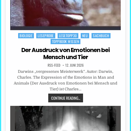
BIOLOGIE
LESEPROBE
LESETOPP30
NEU
SACHBUCH
Posted
TOPPBOOK WISSEN
in
Der Ausdruck von Emotionen bei
Mensch und Tier
RSS-FEED
12. JUNI 2026
Darwins „vergessenes Meisterwerk“. Autor: Darwin,
Charles. The Expression of the Emotions in Man and
Animals (Der Ausdruck von Emotionen bei Mensch und
Tier) ist Charles…
CONTINUE READING...