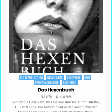
DIE BLAUE EDITION
GESCHICHTE
LESEPROBE
NEU
Posted
PARAPSYCHOLOGIE
SACHBUCH
in
Das Hexenbuch
RSS-FEED
12. JUNI 2026
Woher die Hexe kam, was sie war und ist. Autor: Hueffer,
Oliver Madox. Die Hexe nimmt in der Geschichte der