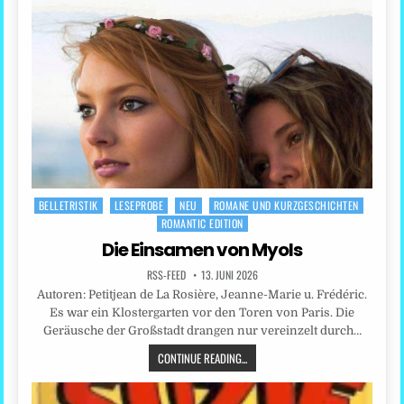
BELLETRISTIK
LESEPROBE
NEU
ROMANE UND KURZGESCHICHTEN
Posted
ROMANTIC EDITION
in
Die Einsamen von Myols
RSS-FEED
13. JUNI 2026
Autoren: Petitjean de La Rosière, Jeanne-Marie u. Frédéric.
Es war ein Klostergarten vor den Toren von Paris. Die
Geräusche der Großstadt drangen nur vereinzelt durch…
CONTINUE READING...