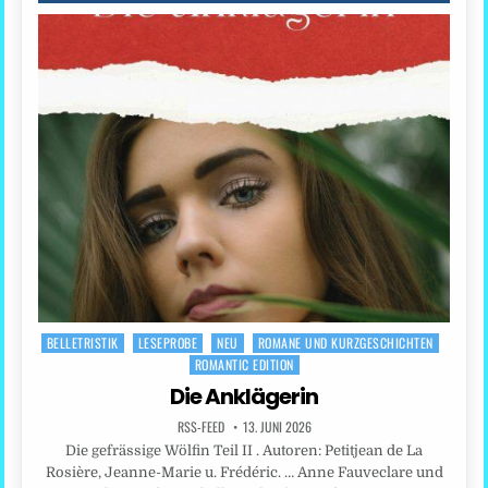
BELLETRISTIK
LESEPROBE
NEU
ROMANE UND KURZGESCHICHTEN
Posted
ROMANTIC EDITION
in
Die Anklägerin
RSS-FEED
13. JUNI 2026
Die gefrässige Wölfin Teil II . Autoren: Petitjean de La
Rosière, Jeanne-Marie u. Frédéric. … Anne Fauveclare und