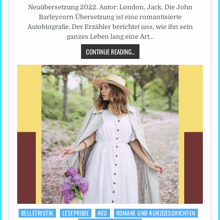
Neuübersetzung 2022. Autor: London, Jack. Die John
Barleycorn Übersetzung ist eine romantisierte
Autobiografie. Der Erzähler berichtet uns, wie ihn sein
ganzes Leben lang eine Art…
CONTINUE READING...
BELLETRISTIK
LESEPROBE
NEU
ROMANE UND KURZGESCHICHTEN
Posted