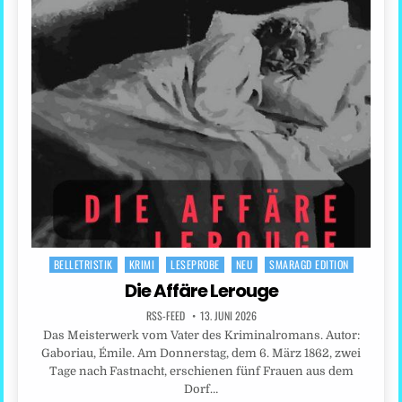
BELLETRISTIK
KRIMI
LESEPROBE
NEU
SMARAGD EDITION
Posted
in
Die Affäre Lerouge
RSS-FEED
13. JUNI 2026
Das Meisterwerk vom Vater des Kriminalromans. Autor:
Gaboriau, Émile. Am Donnerstag, dem 6. März 1862, zwei
Tage nach Fastnacht, erschienen fünf Frauen aus dem
Dorf…