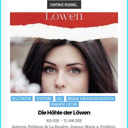
CONTINUE READING...
BELLETRISTIK
LESEPROBE
NEU
ROMANE UND KURZGESCHICHTEN
Posted
ROMANTIC EDITION
in
Die Höhle der Löwen
RSS-FEED
13. JUNI 2026
Autoren: Petitjean de La Rosière, Jeanne-Marie u. Frédéric.