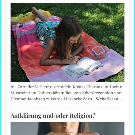
In „Zorn der Verlierer“ ermitteln Kostas Charitos und seine
Mitstreiter im Universitätsmilieu von AthenRezension von
Dietmar Jacobsen zuPetros Markaris: Zorn…
Weiterlesen …
Aufklärung und/oder Religion?