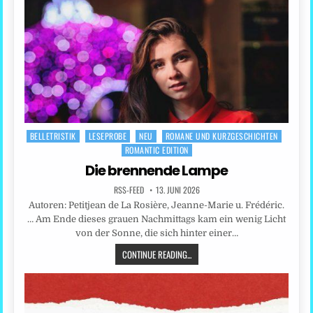
BELLETRISTIK
LESEPROBE
NEU
ROMANE UND KURZGESCHICHTEN
Posted
ROMANTIC EDITION
in
Die brennende Lampe
RSS-FEED
13. JUNI 2026
Autoren: Petitjean de La Rosière, Jeanne-Marie u. Frédéric.
… Am Ende dieses grauen Nachmittags kam ein wenig Licht
von der Sonne, die sich hinter einer…
CONTINUE READING...