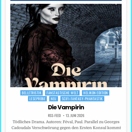
BELLETRISTIK
FANSTASTISCHE WELT
HELIKON EDITION
Posted
LESEPROBE
NEU
SCIFI-FANTASY-PHANTASTIK
in
Die Vampirin
RSS-FEED
13. JUNI 2026
Tödliches Drama. Autoren: Féval, Paul. Parallel zu Georges
Cadoudals Verschwörung gegen den Ersten Konsul kommt