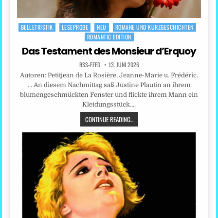
BELLETRISTIK
LESEPROBE
NEU
ROMANE UND KURZGESCHICHTEN
Posted
ROMANTIC EDITION
in
Das Testament des Monsieur d’Erquoy
RSS-FEED
13. JUNI 2026
Autoren: Petitjean de La Rosière, Jeanne-Marie u. Frédéric.
… An diesem Nachmittag saß Justine Plautin an ihrem
blumengeschmückten Fenster und flickte ihrem Mann ein
Kleidungsstück….
CONTINUE READING...