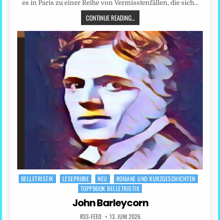
es in Paris zu einer Reihe von Vermisstenfällen, die sich…
CONTINUE READING...
BELLETRISTIK
LESEPROBE
NEU
ROMANE UND KURZGESCHICHTEN
Posted
TOPPBOOK BELLETRISTIK
in
John Barleycorn
RSS-FEED
13. JUNI 2026