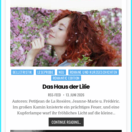
BELLETRISTIK
LESEPROBE
NEU
ROMANE UND KURZGESCHICHTEN
Posted
ROMANTIC EDITION
in
Das Haus der Lilie
RSS-FEED
13. JUNI 2026
Autoren: Petitjean de La Rosière, Jeanne-Marie u. Frédéric.
Im großen Kamin knisterte ein prächtiges Feuer, und eine
Kupferlampe warf ihr fröhliches Licht auf die kleine…
CONTINUE READING...