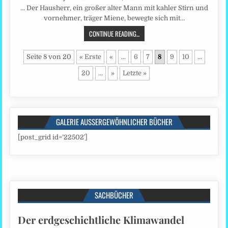
… Der Hausherr, ein großer alter Mann mit kahler Stirn und
vornehmer, träger Miene, bewegte sich mit…
CONTINUE READING...
Seite 8 von 20
« Erste
«
...
6
7
8
9
10
...
20
...
»
Letzte »
GALERIE AUSSERGEWÖHNLICHER BÜCHER
[post_grid id=’22502′]
SACHBÜCHER
Der erdgeschichtliche Klimawandel