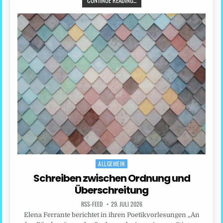
CONTINUE READING...
ALLGEMEIN
Posted
in
Schreiben zwischen Ordnung und
Überschreitung
RSS-FEED
29. JULI 2026
Elena Ferrante berichtet in ihren Poetikvorlesungen „An