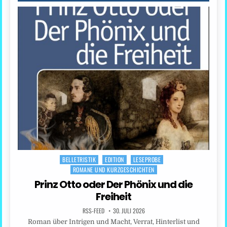
BELLETRISTIK
EDITION
LESEPROBE
Posted
ROMANE UND KURZGESCHICHTEN
in
Prinz Otto oder Der Phönix und die
Freiheit
RSS-FEED
30. JULI 2026
Roman über Intrigen und Macht, Verrat, Hinterlist und