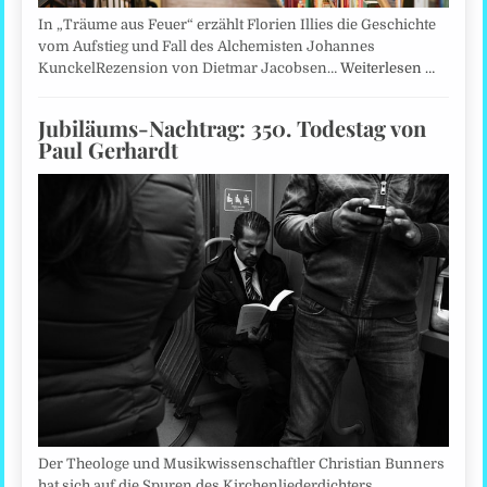
In „Träume aus Feuer“ erzählt Florien Illies die Geschichte
vom Aufstieg und Fall des Alchemisten Johannes
KunckelRezension von Dietmar Jacobsen…
Weiterlesen …
Jubiläums-Nachtrag: 350. Todestag von
Paul Gerhardt
Der Theologe und Musikwissenschaftler Christian Bunners
hat sich auf die Spuren des Kirchenliederdichters