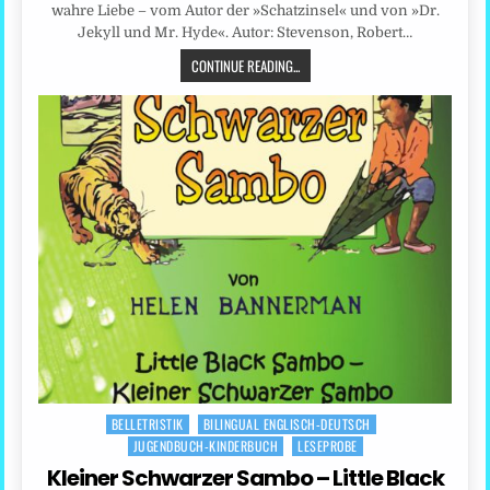
wahre Liebe – vom Autor der »Schatzinsel« und von »Dr.
Jekyll und Mr. Hyde«. Autor: Stevenson, Robert…
CONTINUE READING...
BELLETRISTIK
BILINGUAL ENGLISCH-DEUTSCH
Posted
JUGENDBUCH-KINDERBUCH
LESEPROBE
in
Kleiner Schwarzer Sambo – Little Black