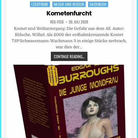
LESEPROBE
NATUR UND WISSEN
SACHBUCH
Posted
in
Kometenfurcht
RSS-FEED
30. JULI 2026
Komet und Weltuntergang: Die Gefahr aus dem All. Autor:
Bölsche, Wilhel. Als 2006 der erdbahnkreuzende Komet
73P/Schwassmann-Wachmann 3 in einige Stücke zerbrach,
war dies der…
CONTINUE READING...