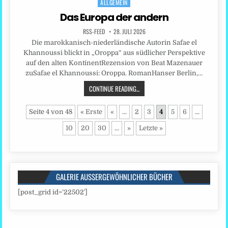
ALLGEMEIN
Posted
in
Das Europa der andern
RSS-FEED
28. JULI 2026
Die marokkanisch-niederländische Autorin Safae el
Khannoussi blickt in „Oroppa“ aus südlicher Perspektive
auf den alten KontinentRezension von Beat Mazenauer
zuSafae el Khannoussi: Oroppa. RomanHanser Berlin,…
CONTINUE READING...
Seite 4 von 48
« Erste
«
...
2
3
4
5
6
...
10
20
30
...
»
Letzte »
GALERIE AUSSERGEWÖHNLICHER BÜCHER
[post_grid id=’22502′]