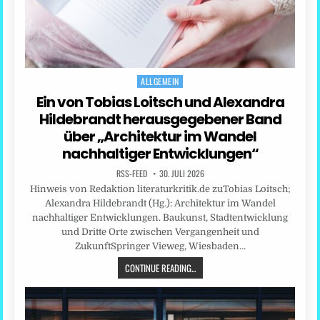
ALLGEMEIN
Posted
in
Ein von Tobias Loitsch und Alexandra
Hildebrandt herausgegebener Band
über „Architektur im Wandel
nachhaltiger Entwicklungen“
RSS-FEED
30. JULI 2026
Hinweis von Redaktion literaturkritik.de zuTobias Loitsch;
Alexandra Hildebrandt (Hg.): Architektur im Wandel
nachhaltiger Entwicklungen. Baukunst, Stadtentwicklung
und Dritte Orte zwischen Vergangenheit und
ZukunftSpringer Vieweg, Wiesbaden…
CONTINUE READING...