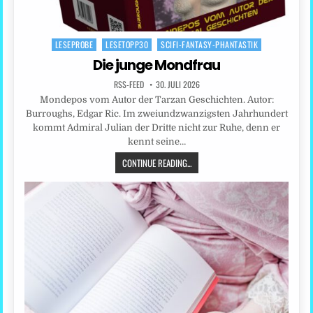
LESEPROBE
LESETOPP30
SCIFI-FANTASY-PHANTASTIK
Posted
in
Die junge Mondfrau
RSS-FEED
30. JULI 2026
Mondepos vom Autor der Tarzan Geschichten. Autor:
Burroughs, Edgar Ric. Im zweiundzwanzigsten Jahrhundert
kommt Admiral Julian der Dritte nicht zur Ruhe, denn er
kennt seine…
CONTINUE READING...