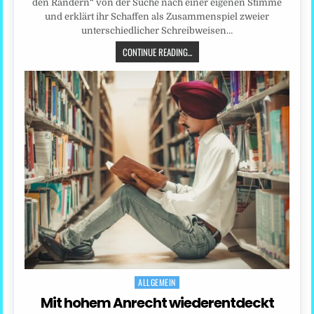
den Rändern“ von der Suche nach einer eigenen Stimme
und erklärt ihr Schaffen als Zusammenspiel zweier
unterschiedlicher Schreibweisen…
CONTINUE READING...
ALLGEMEIN
Posted
in
Mit hohem Anrecht wiederentdeckt