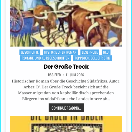
GESCHICHTE
HISTORISCHER ROMAN
LESEPROBE
NEU
Posted
ROMANE UND KURZGESCHICHTEN
TOPPBOOK BELLETRISTIK
in
Der Große Treck
RSS-FEED
11. JUNI 2026
Historischer Roman über die Geschichte Südafrikas. Autor:
Arbez, D‘. Der Große Treck bezieht sich auf die
Massenmigration von kapholländisch sprechenden
Bürgern ins südafrikanische Landesinnere ab…
CONTINUE READING...