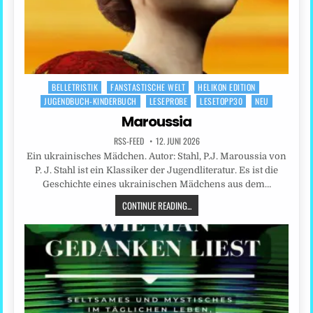
BELLETRISTIK
FANSTASTISCHE WELT
HELIKON EDITION
Posted
JUGENDBUCH-KINDERBUCH
LESEPROBE
LESETOPP30
NEU
in
Maroussia
RSS-FEED
12. JUNI 2026
Ein ukrainisches Mädchen. Autor: Stahl, P.J. Maroussia von
P. J. Stahl ist ein Klassiker der Jugendliteratur. Es ist die
Geschichte eines ukrainischen Mädchens aus dem…
CONTINUE READING...