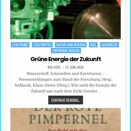
LESEPROBE
LESETOPP30
NATUR UND WISSEN
NEU
SACHBUCH
Posted
TOPPBOOK WISSEN
in
Grüne Energie der Zukunft
RSS-FEED
12. JUNI 2026
Wasserstoff, Solarzellen und Kernfusion –
Pressemeldungen zum Stand der Forschung. Hrsg.:
Sedlacek, Klaus-Dieter (Hrsg.). Wie sieht die Energie der
Zukunft aus nach dem Ende fossiler…
CONTINUE READING...