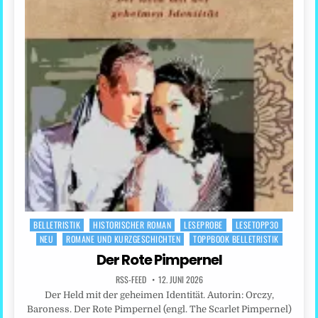
BELLETRISTIK
HISTORISCHER ROMAN
LESEPROBE
LESETOPP30
Posted
NEU
ROMANE UND KURZGESCHICHTEN
TOPPBOOK BELLETRISTIK
in
Der Rote Pimpernel
RSS-FEED
12. JUNI 2026
Der Held mit der geheimen Identität. Autorin: Orczy,
Baroness. Der Rote Pimpernel (engl. The Scarlet Pimpernel)