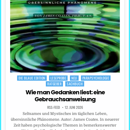
DIE BLAUE EDITION
LESEPROBE
NEU
PARAPSYCHOLOGIE
Posted
RATGEBER
SACHBUCH
in
Wie man Gedanken liest: eine
Gebrauchsanweisung
RSS-FEED
12. JUNI 2026
Seltsames und Mystisches im täglichen Leben,
übersinnliche Phänomene. Autor: James Coates. In neuerer
Zeit haben psychologische Themen in bemerkenswerter