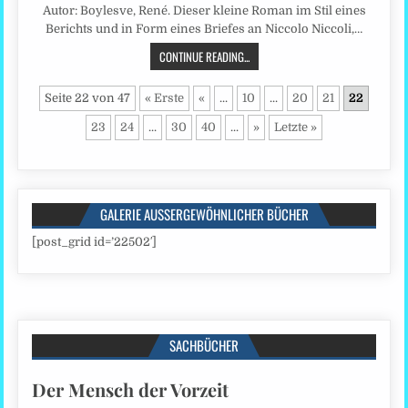
Autor: Boylesve, René. Dieser kleine Roman im Stil eines
Berichts und in Form eines Briefes an Niccolo Niccoli,…
CONTINUE READING...
Seite 22 von 47
« Erste
«
...
10
...
20
21
22
23
24
...
30
40
...
»
Letzte »
GALERIE AUSSERGEWÖHNLICHER BÜCHER
[post_grid id=’22502′]
SACHBÜCHER
Der Mensch der Vorzeit