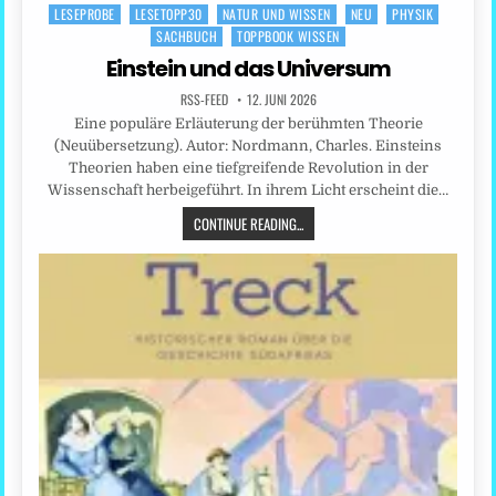
LESEPROBE
LESETOPP30
NATUR UND WISSEN
NEU
PHYSIK
Posted
SACHBUCH
TOPPBOOK WISSEN
in
Einstein und das Universum
RSS-FEED
12. JUNI 2026
Eine populäre Erläuterung der berühmten Theorie
(Neuübersetzung). Autor: Nordmann, Charles. Einsteins
Theorien haben eine tiefgreifende Revolution in der
Wissenschaft herbeigeführt. In ihrem Licht erscheint die…
CONTINUE READING...