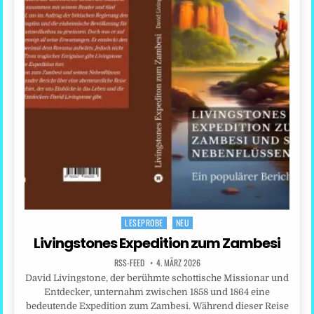
LESEPROBE
NEU
Posted
in
Livingstones Expedition zum Zambesi
RSS-FEED
4. MÄRZ 2026
David Livingstone, der berühmte schottische Missionar und
Entdecker, unternahm zwischen 1858 und 1864 eine
bedeutende Expedition zum Zambesi. Während dieser Reise