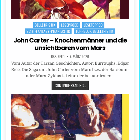
BELLETRISTIK
LESEPROBE
LESETOPP30
Posted
SCIFI-FANTASY-PHANTASTIK
TOPPBOOK BELLETRISTIK
in
John Carter – Knochenmänner und die
unsichtbaren vom Mars
RSS-FEED
7. MÄRZ 2026
Vom Autor der Tarzan Geschichten. Autor: Burroughs, Edgar
Rice. Die Saga um John Carter vom Mars bzw. der Barsoom-
oder Mars-Zyklus ist eine der bekanntesten…
CONTINUE READING...