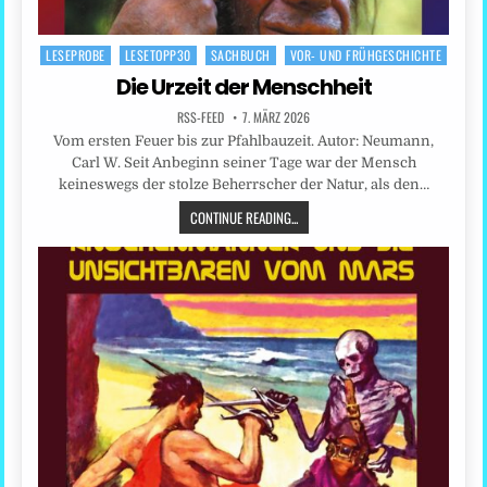
LESEPROBE
LESETOPP30
SACHBUCH
VOR- UND FRÜHGESCHICHTE
Posted
in
Die Urzeit der Menschheit
RSS-FEED
7. MÄRZ 2026
Vom ersten Feuer bis zur Pfahlbauzeit. Autor: Neumann,
Carl W. Seit Anbeginn seiner Tage war der Mensch
keineswegs der stolze Beherrscher der Natur, als den…
CONTINUE READING...