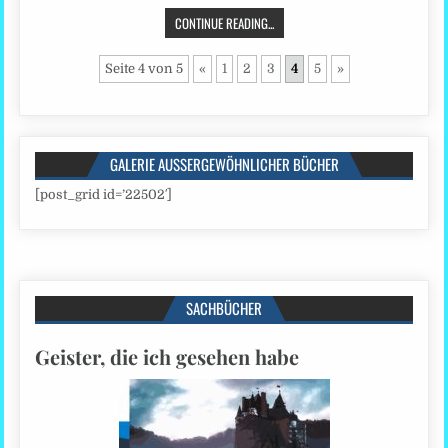
CONTINUE READING...
Seite 4 von 5
«
1
2
3
4
5
»
GALERIE AUSSERGEWÖHNLICHER BÜCHER
[post_grid id=’22502′]
SACHBÜCHER
Geister, die ich gesehen habe