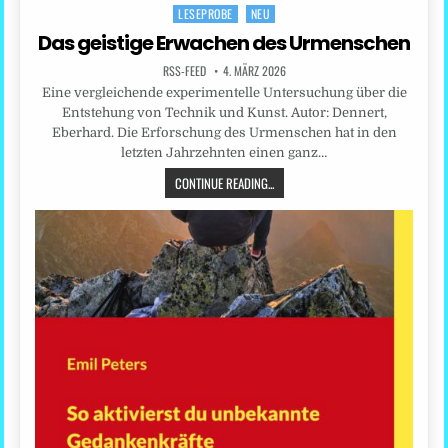
LESEPROBE
NEU
Posted
in
Das geistige Erwachen des Urmenschen
RSS-FEED
4. MÄRZ 2026
Eine vergleichende experimentelle Untersuchung über die
Entstehung von Technik und Kunst. Autor: Dennert,
Eberhard. Die Erforschung des Urmenschen hat in den
letzten Jahrzehnten einen ganz…
CONTINUE READING...