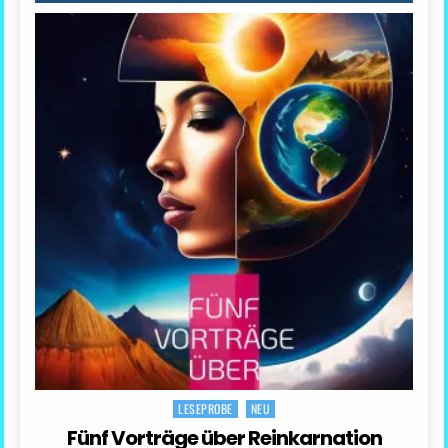
LESEPROBE
NEU
Posted
in
Fünf Vorträge über Reinkarnation