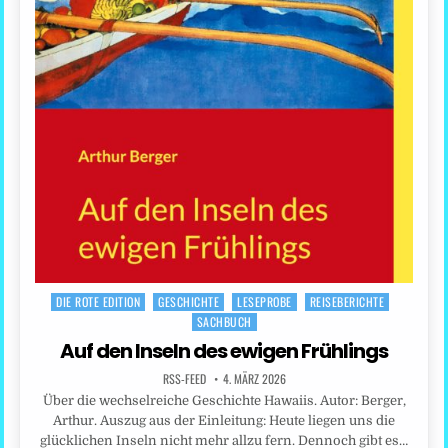
DIE ROTE EDITION
GESCHICHTE
LESEPROBE
REISEBERICHTE
Posted
SACHBUCH
in
Auf den Inseln des ewigen Frühlings
RSS-FEED
4. MÄRZ 2026
Über die wechselreiche Geschichte Hawaiis. Autor: Berger,
Arthur. Auszug aus der Einleitung: Heute liegen uns die
glücklichen Inseln nicht mehr allzu fern. Dennoch gibt es…