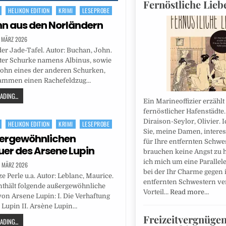
Fernöstliche Lieb
HELIKON EDITION
KRIMI
LESEPROBE
n aus den Norländern
. MÄRZ 2026
der Jade-Tafel. Autor: Buchan, John.
lter Schurke namens Albinus, sowie
Sohn eines der anderen Schurken,
ammen einen Rachefeldzug…
DING...
Ein Marineoffizier erzähl
fernöstlicher Hafenstädte.
Diraison-Seylor, Olivier. 
HELIKON EDITION
KRIMI
LESEPROBE
Sie, meine Damen, interes
ßergewöhnlichen
für Ihre entfernten Schwes
er des Arsene Lupin
brauchen keine Angst zu 
ich mich um eine Parallel
. MÄRZ 2026
bei der Ihr Charme gegen 
e Perle u.a. Autor: Leblanc, Maurice.
entfernten Schwestern ver
nthält folgende außergewöhnliche
Vorteil…
Read more…
on Arsene Lupin: I. Die Verhaftung
Lupin II. Arsène Lupin…
Freizeitvergnüge
DING...