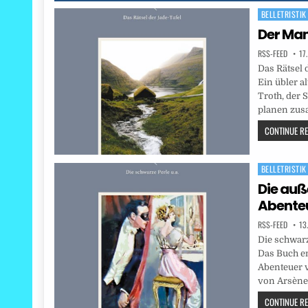
BELLETRISTIK
Posted
in
Der Man
RSS-FEED
17
Das Rätsel 
Ein übler a
Troth, der 
planen zus
CONTINUE REA
BELLETRISTIK
Posted
in
Die au
Abenteu
RSS-FEED
13
Die schwarz
Das Buch e
Abenteuer v
von Arsène 
CONTINUE REA