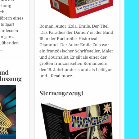
ichung
ch
örern eines
tuttgart
Roman. Autor: Zola, Emile. Der Titel
 indessen
'Das Paradies der Damen' ist der Band
in ganz
19 in der Buchreihe 'Historical
, über den
Diamond'. Der Autor Emile Zola war
e…
ein französischer Schriftsteller, Maler
und Journalist. Er gilt als einer der
großen französischen Romanciers
des 19. Jahrhunderts und als Leitfigur
und
und…
Read more…
flussung
Sternengezeugt