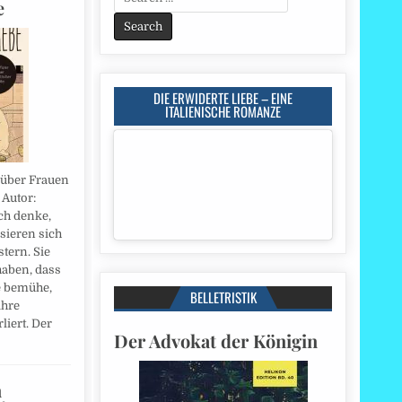
e
for:
DIE ERWIDERTE LIEBE – EINE
ITALIENISCHE ROMANZE
t über Frauen
 Autor:
Ich denke,
sieren sich
tern. Sie
haben, dass
e bemühe,
BELLETRISTIK
ihre
liert. Der
Der Advokat der Königin
n