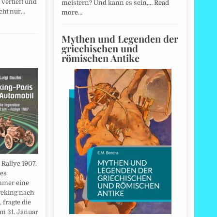
 vertieft und
meistern? Und kann es sein,…
Read
icht nur…
more…
Mythen und Legenden der
griechischen und
römischen Antike
Rallye 1907.
 es
mmer eine
Peking nach
 fragte die
am 31. Januar