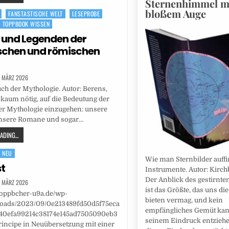
Sternenhimmel m
bloßem Auge
FANSTASTISCHE WELT
LESEPROBE
TOPPBOOK WISSEN
 und Legenden der
schen und römischen
. MÄRZ 2026
h der Mythologie. Autor: Berens,
t kaum nötig, auf die Bedeutung der
er Mythologie einzugehen: unsere
unsere Romane und sogar…
DING...
NEU
Wie man Sternbilder auff
st
Instrumente. Autor: Kirchb
Der Anblick des gestirnt
. MÄRZ 2026
ist das Größte, das uns die
-toppbcher-u9a.de/wp-
bieten vermag, und kein
loads/2023/09/0e213489fd50d5f75eca
empfängliches Gemüt kan
40efa99214c38174e145ad7505090eb3
seinem Eindruck entzieh
rincipe in Neuübersetzung mit einer