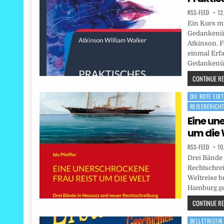
RSS-FEED
12
Ein Kurs mi
Gedankenüb
Atkinson. F
einmal Erf
Gedankenüb
CONTINUE REA
DIE ROTE EDIT
Posted
REISEBERICH
in
Eine un
um die 
RSS-FEED
10
Drei Bände
Rechtschreib
Weltreise br
Hamburg ge
CONTINUE REA
BELLETRISTIK
Posted