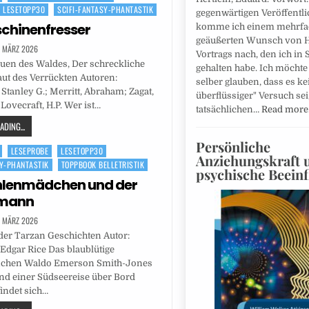
LESETOPP30
SCIFI-FANTASY-PHANTASTIK
gegenwärtigen Veröffentl
chinenfresser
komme ich einem mehrfa
geäußerten Wunsch von H
. MÄRZ 2026
Vortrags nach, den ich in S
uen des Waldes, Der schreckliche
gehalten habe. Ich möchte
raut des Verrückten Autoren:
selber glauben, dass es ke
tanley G.; Merritt, Abraham; Zagat,
überflüssiger" Versuch sei
Lovecraft, H.P. Wer ist…
tatsächlichen…
Read mor
DING...
Persönliche
LESEPROBE
LESETOPP30
Anziehungskraft 
SY-PHANTASTIK
TOPPBOOK BELLETRISTIK
psychische Beein
hlenmädchen und der
mann
. MÄRZ 2026
der Tarzan Geschichten Autor:
Edgar Rice Das blaublütige
nchen Waldo Emerson Smith-Jones
nd einer Südseereise über Bord
findet sich…