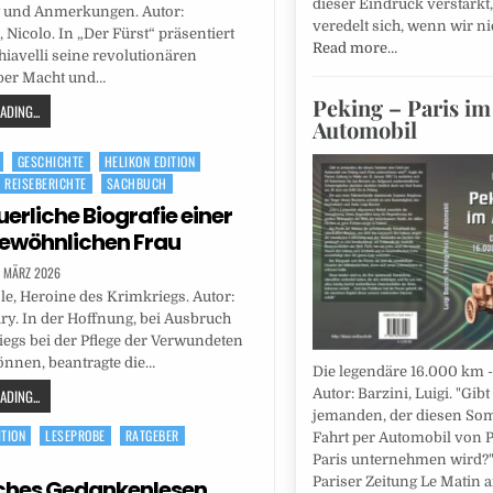
dieser Eindruck verstärkt,
 und Anmerkungen. Autor:
veredelt sich, wenn wir n
 Nicolo. In „Der Fürst“ präsentiert
Read more…
iavelli seine revolutionären
ber Macht und…
Peking – Paris im
DING...
Automobil
GESCHICHTE
HELIKON EDITION
REISEBERICHTE
SACHBUCH
erliche Biografie einer
ewöhnlichen Frau
. MÄRZ 2026
e, Heroine des Krimkriegs. Autor:
ry. In der Hoffnung, bei Ausbruch
egs bei der Pflege der Verwundeten
önnen, beantragte die…
Die legendäre 16.000 km - 
DING...
Autor: Barzini, Luigi. "Gibt
jemanden, der diesen So
ITION
LESEPROBE
RATGEBER
Fahrt per Automobil von 
Paris unternehmen wird?",
Pariser Zeitung Le Matin 
ches Gedankenlesen