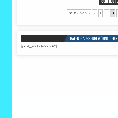
CONTINUE REA
Seite 3 von 5
«
1
2
3
GALERIE AUSSERGEWÖHNLICHER 
[post_grid id=’22502′]