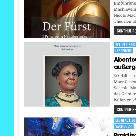
Einführung
Machiavelli,
Nicolo Mach
Theorien ü
CONTINUE REA
BELLETRISTIK
Posted
LESEPROBE
in
Abenteu
außerg
RSS-FEED
12
Mary Seacol
Seacole, Ma
des Krimkri
helfen zu k
CONTINUE REA
DIE BLAUE ED
Posted
SACHBUCH
in
Praktis