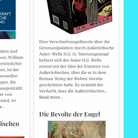
Eine Verschwörungstheorie über die
Genmanipulation durch Außerirdische
ation und
Autor: Wells H.G. In 'Sternengezeugt'
son, William
befasst sich der Autor H.G. Wells
persönlicher
erneut mit der Idee der Existenz von
n, ist der
Außerirdischen, über die er in dem
kenwellen
Roman 'Krieg der Welten' bereits
gen, die
geschrieben hatte. Es entsteht der
usgestrahlt
Verdacht, dass die Außerirdischen…
er von
Read more…
wird, ist
e…
Die Revolte der Engel
lischen