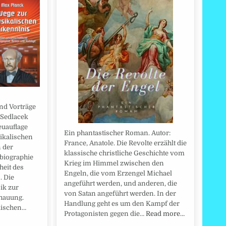
nd Vorträge
 Sedlacek
euauflage
Ein phantastischer Roman. Autor:
ikalischen
France, Anatole. Die Revolte erzählt die
 der
klassische christliche Geschichte vom
tbiographie
Krieg im Himmel zwischen den
heit des
Engeln, die vom Erzengel Michael
. Die
angeführt werden, und anderen, die
ik zur
von Satan angeführt werden. In der
hauung.
Handlung geht es um den Kampf der
lischen…
Protagonisten gegen die…
Read more…