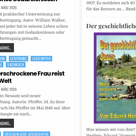
1907. Es meldeten sich 40
. MÄRZ 2026
für das Rennen an.…
Read
t praktischer Unterweisung zur
ertragung. Autor: William Walker,
Der geschichtlich
ast jeder hat in seinem Leben schon
ahrungen mit Gedankenlesen oder
ertragung gemacht….
DING...
ION
LESEPROBE
LESETOPP30
TE
SACHBUCH
erschrockene Frau reist
Welt
. MÄRZ 2026
 in Neusatz und neuer
ung. Autorin: Pfeiffer, Id. Zu ihrer
ach Ida Pfeiffer im Mai 1846 auf, über
langte sie nach…
DING...
Was wissen wir von ihm? 
ERSTAUNLICHE GESCHICHTEN
Hertlein, Eduard. Vorwort: