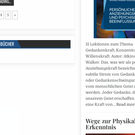
DING...
4
5
»
BÜCHER
15 Lektionen zum Thema
Gedankenkraft, Konzentr
Willenskraft. Autor: Atkin
Walker. Das, was wir als 
Anziehungskraft bezeichne
subtile Strom von Gedan
oder Gedankenschwingun
vom menschlichen Geist a
werden. Jeder Gedanke, d
unserem Geist erschaffen 
eine Kraft von…
Read mor
Wege zur Physika
Erkenntnis