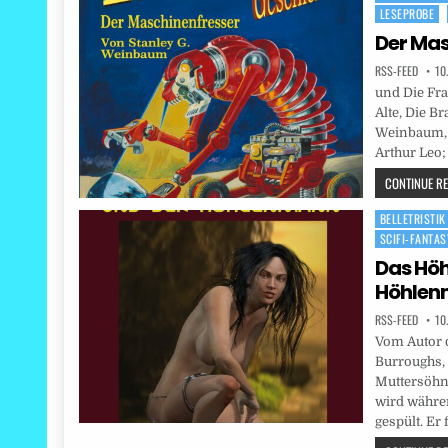
LESEPROBE
in
Der Mas
RSS-FEED
10
und Die Fra
Alte, Die B
Weinbaum, S
Arthur Leo; 
CONTINUE REA
BELLETRISTIK
Posted
SCIFI-FANTA
in
Das Hö
Höhlen
RSS-FEED
10
Vom Autor 
Burroughs, 
Muttersöh
wird währe
gespült. Er 