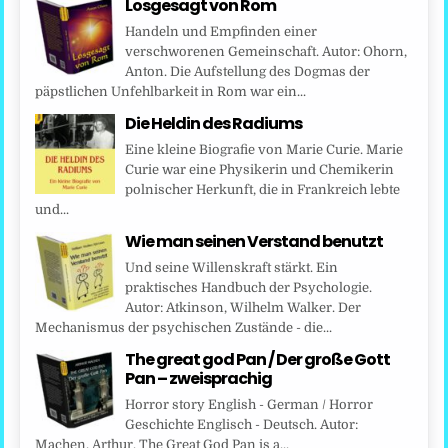
Losgesagt von Rom
Handeln und Empfinden einer
verschworenen Gemeinschaft. Autor: Ohorn,
Anton. Die Aufstellung des Dogmas der
päpstlichen Unfehlbarkeit in Rom war ein...
Die Heldin des Radiums
Eine kleine Biografie von Marie Curie. Marie
Curie war eine Physikerin und Chemikerin
polnischer Herkunft, die in Frankreich lebte
und...
Wie man seinen Verstand benutzt
Und seine Willenskraft stärkt. Ein
praktisches Handbuch der Psychologie.
Autor: Atkinson, Wilhelm Walker. Der
Mechanismus der psychischen Zustände - die...
The great god Pan / Der große Gott
Pan – zweisprachig
Horror story English - German / Horror
Geschichte Englisch - Deutsch. Autor:
Machen, Arthur. The Great God Pan is a...