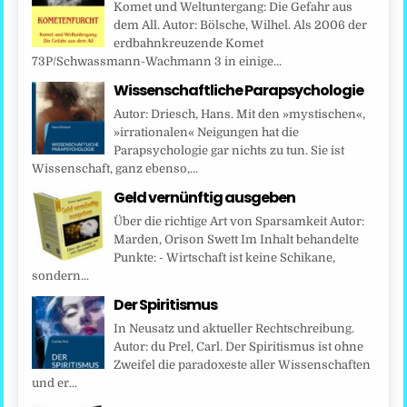
Komet und Weltuntergang: Die Gefahr aus
dem All. Autor: Bölsche, Wilhel. Als 2006 der
erdbahnkreuzende Komet
73P/Schwassmann-Wachmann 3 in einige...
Wissenschaftliche Parapsychologie
Autor: Driesch, Hans. Mit den »mystischen«,
»irrationalen« Neigungen hat die
Parapsychologie gar nichts zu tun. Sie ist
Wissenschaft, ganz ebenso,...
Geld vernünftig ausgeben
Über die richtige Art von Sparsamkeit Autor:
Marden, Orison Swett Im Inhalt behandelte
Punkte: - Wirtschaft ist keine Schikane,
sondern...
Der Spiritismus
In Neusatz und aktueller Rechtschreibung.
Autor: du Prel, Carl. Der Spiritismus ist ohne
Zweifel die paradoxeste aller Wissenschaften
und er...