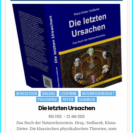
BEWUSSTSEIN
BIOLOGIE
LESEPROBE
NATURWISSENSCHAFT
Posted
PHILOSOPHIE
PHYSIK
SACHBUCH
in
Die letzten Ursachen
RSS-FEED
23. MAI 2026
Das Buch der Naturerkenntnis. Hrsg.: Sedlacek, Klaus-
Dieter. Die klassischen physikalischen Theorien, zum