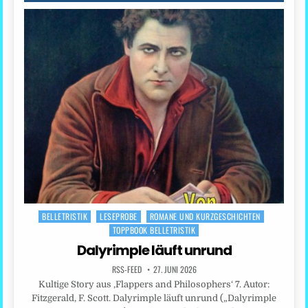
BELLETRISTIK
LESEPROBE
ROMANE UND KURZGESCHICHTEN
Posted
TOPPBOOK BELLETRISTIK
in
Dalyrimple läuft unrund
RSS-FEED
27. JUNI 2026
Kultige Story aus ‚Flappers and Philosophers‘ 7. Autor:
Fitzgerald, F. Scott. Dalyrimple läuft unrund („Dalyrimple