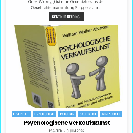
Goes Wrong“) ist eine Geschichte aus der
Geschichtensammlung Flappers and…
CONTINUE READING...
LESEPROBE
PSYCHOLOGIE
RATGEBER
SACHBUCH
WIRTSCHAFT
Posted
in
Psychologische Verkaufskunst
RSS-FEED
3. JUNI 2026