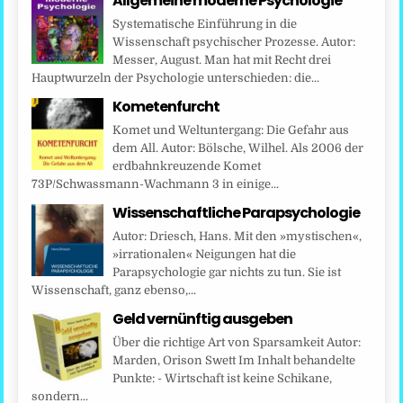
Allgemeine moderne Psychologie
Systematische Einführung in die
Wissenschaft psychischer Prozesse. Autor:
Messer, August. Man hat mit Recht drei
Hauptwurzeln der Psychologie unterschieden: die...
Kometenfurcht
Komet und Weltuntergang: Die Gefahr aus
dem All. Autor: Bölsche, Wilhel. Als 2006 der
erdbahnkreuzende Komet
73P/Schwassmann-Wachmann 3 in einige...
Wissenschaftliche Parapsychologie
Autor: Driesch, Hans. Mit den »mystischen«,
»irrationalen« Neigungen hat die
Parapsychologie gar nichts zu tun. Sie ist
Wissenschaft, ganz ebenso,...
Geld vernünftig ausgeben
Über die richtige Art von Sparsamkeit Autor:
Marden, Orison Swett Im Inhalt behandelte
Punkte: - Wirtschaft ist keine Schikane,
sondern...