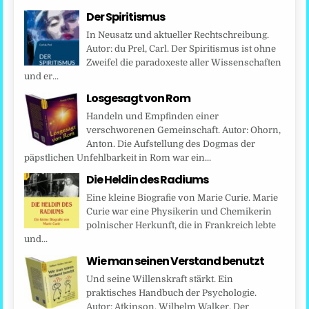
Der Spiritismus
In Neusatz und aktueller Rechtschreibung.
Autor: du Prel, Carl. Der Spiritismus ist ohne
Zweifel die paradoxeste aller Wissenschaften
und er...
Losgesagt von Rom
Handeln und Empfinden einer
verschworenen Gemeinschaft. Autor: Ohorn,
Anton. Die Aufstellung des Dogmas der
päpstlichen Unfehlbarkeit in Rom war ein...
Die Heldin des Radiums
Eine kleine Biografie von Marie Curie. Marie
Curie war eine Physikerin und Chemikerin
polnischer Herkunft, die in Frankreich lebte
und...
Wie man seinen Verstand benutzt
Und seine Willenskraft stärkt. Ein
praktisches Handbuch der Psychologie.
Autor: Atkinson, Wilhelm Walker. Der