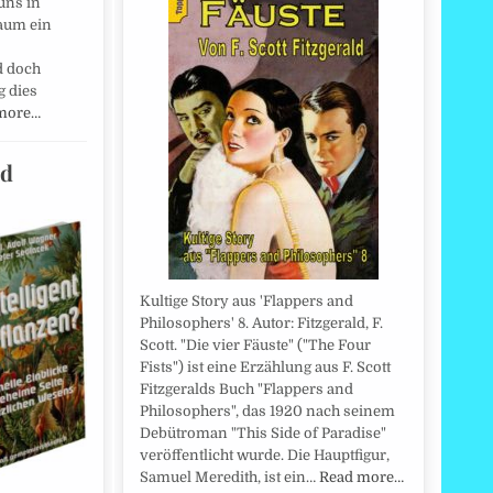
uns in
kaum ein
d doch
g dies
more…
nd
Kultige Story aus 'Flappers and
Philosophers' 8. Autor: Fitzgerald, F.
Scott. "Die vier Fäuste" ("The Four
Fists") ist eine Erzählung aus F. Scott
Fitzgeralds Buch "Flappers and
Philosophers", das 1920 nach seinem
Debütroman "This Side of Paradise"
veröffentlicht wurde. Die Hauptfigur,
Samuel Meredith, ist ein…
Read more…