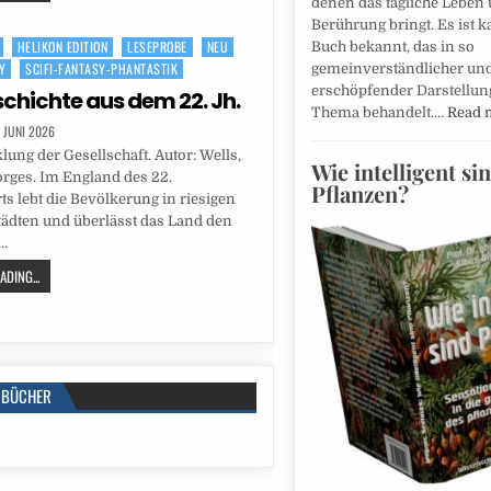
denen das tägliche Leben 
Berührung bringt. Es ist 
HELIKON EDITION
LESEPROBE
NEU
Buch bekannt, das in so
Y
SCIFI-FANTASY-PHANTASTIK
gemeinverständlicher un
erschöpfender Darstellun
schichte aus dem 22. Jh.
Thema behandelt.…
Read 
. JUNI 2026
lung der Gesellschaft. Autor: Wells,
Wie intelligent si
rges. Im England des 22.
Pflanzen?
s lebt die Bevölkerung in riesigen
ädten und überlässt das Land den
…
DING...
BÜCHER