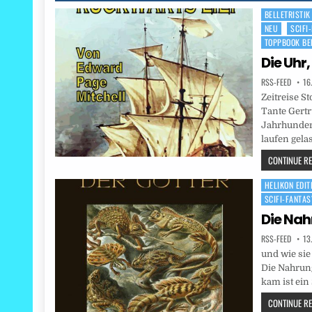
BELLETRISTIK
Posted
NEU
SCIFI
in
TOPPBOOK BE
Die Uhr,
RSS-FEED
16
Zeitreise St
Tante Gertr
Jahrhunder
laufen gela
CONTINUE REA
HELIKON EDIT
Posted
SCIFI-FANTA
in
Die Nah
RSS-FEED
13
und wie sie
Die Nahrung
kam ist ei
CONTINUE REA