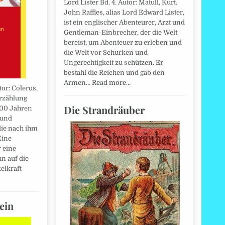
Lord Lister Bd. 4. Autor: Matull, Kurt.
John Raffles, alias Lord Edward Lister,
ist ein englischer Abenteurer, Arzt und
Gentleman-Einbrecher, der die Welt
bereist, um Abenteuer zu erleben und
die Welt vor Schurken und
Ungerechtigkeit zu schützen. Er
bestahl die Reichen und gab den
Armen…
Read more…
or: Colerus,
Erzählung
Die Strandräuber
200 Jahren
 und
ie nach ihm
Eine
r eine
hn auf die
elkraft
ein