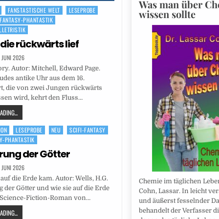
Was man über Ch
FANSTASTISCHE WELT
LESEPROBE
wissen sollte
-FANTASY-PHANTASTIK
LLETRISTIK
 die rückwärts lief
. JUNI 2026
ory. Autor: Mitchell, Edward Page.
udes antike Uhr aus dem 16.
t, die von zwei Jungen rückwärts
ssen wird, kehrt den Fluss…
DING...
ION
LESEPROBE
NEU
SCIFI-FANTASY
SY-PHANTASTIK
rung der Götter
. JUNI 2026
 auf die Erde kam. Autor: Wells, H.G.
Chemie im täglichen Leben
 der Götter und wie sie auf die Erde
Cohn, Lassar. In leicht ve
n Science-Fiction-Roman von…
und äußerst fesselnder Da
behandelt der Verfasser die
DING...