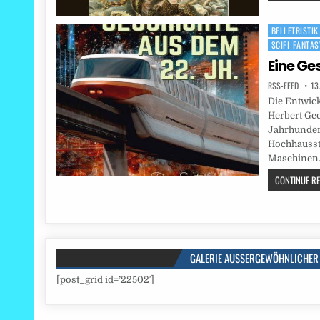
BELLETRISTIK
Posted
SCIFI-FANTAS
in
Eine Ge
RSS-FEED
13
Die Entwick
Herbert Geo
Jahrhundert
Hochhausst
Maschinen
CONTINUE REA
GALERIE AUSSERGEWÖHNLICHER 
[post_grid id=’22502′]