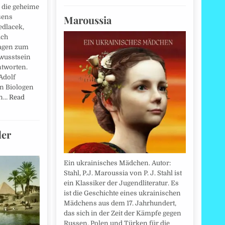
n die geheime
Maroussia
sens
edlacek,
uch
ragen zum
wusstsein
ntworten.
 Adolf
n Biologen
on…
Read
der
Ein ukrainisches Mädchen. Autor:
Stahl, P.J. Maroussia von P. J. Stahl ist
ein Klassiker der Jugendliteratur. Es
ist die Geschichte eines ukrainischen
Mädchens aus dem 17. Jahrhundert,
das sich in der Zeit der Kämpfe gegen
Russen, Polen und Türken für die