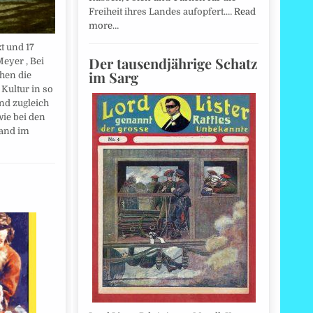
Freiheit ihres Landes aufopfert.…
Read
more…
t und 17
Der tausendjährige Schatz
Meyer , Bei
im Sarg
hen die
Kultur in so
ind zugleich
wie bei den
tand im