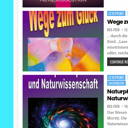
LESEPROBE
Posted
in
Wege z
RSS-FEED
12
… durch die
Emil. „Lass
einströmen
edler, reic
CONTINUE REA
LESEPROBE
Posted
SACHBUCH
in
Naturph
Naturw
RSS-FEED
10
Das Wesen d
Moritz. Die
Naturwissen