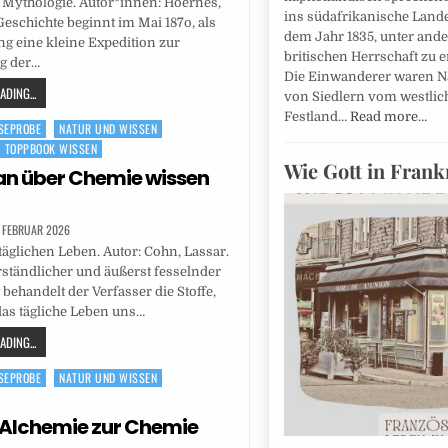
 Mythologie. Autor*innen: Hoernes,
ins südafrikanische Land
Geschichte beginnt im Mai 187o, als
dem Jahr 1835, unter and
ng eine kleine Expedition zur
britischen Herrschaft zu
g der…
Die Einwanderer waren
DING...
von Siedlern vom westlic
Festland…
Read more…
SEPROBE
NATUR UND WISSEN
TOPPBOOK WISSEN
Wie Gott in Frank
n über Chemie wissen
. FEBRUAR 2026
äglichen Leben. Autor: Cohn, Lassar.
erständlicher und äußerst fesselnder
 behandelt der Verfasser die Stoffe,
as tägliche Leben uns…
DING...
SEPROBE
NATUR UND WISSEN
 Alchemie zur Chemie