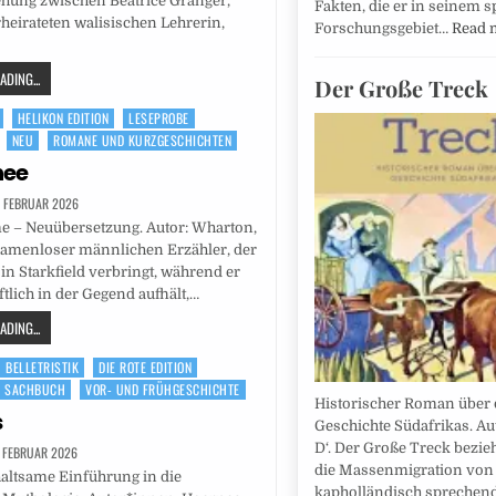
ehung zwischen Beatrice Granger,
Fakten, die er in seinem s
heirateten walisischen Lehrerin,
Forschungsgebiet…
Read 
DING...
Der Große Treck
HELIKON EDITION
LESEPROBE
NEU
ROMANE UND KURZGESCHICHTEN
nee
. FEBRUAR 2026
e – Neuübersetzung. Autor: Wharton,
namenloser männlichen Erzähler, der
in Starkfield verbringt, während er
ftlich in der Gegend aufhält,…
DING...
BELLETRISTIK
DIE ROTE EDITION
SACHBUCH
VOR- UND FRÜHGESCHICHTE
Historischer Roman über 
s
Geschichte Südafrikas. Aut
D‘. Der Große Treck bezieh
. FEBRUAR 2026
die Massenmigration von
altsame Einführung in die
kapholländisch sprechen