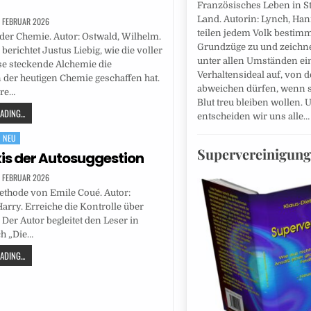
Französisches Leben in S
Land. Autorin: Lynch, Ha
. FEBRUAR 2026
teilen jedem Volk bestim
der Chemie. Autor: Ostwald, Wilhelm.
Grundzüge zu und zeichne
berichtet Justus Liebig, wie die voller
unter allen Umständen ei
e steckende Alchemie die
Verhaltensideal auf, von d
der heutigen Chemie geschaffen hat.
abweichen dürfen, wenn s
äre…
Blut treu bleiben wollen. 
DING...
entscheiden wir uns alle
NEU
Supervereinigung
xis der Autosuggestion
. FEBRUAR 2026
ethode von Emile Coué. Autor:
Harry. Erreiche die Kontrolle über
 Der Autor begleitet den Leser in
h „Die…
DING...