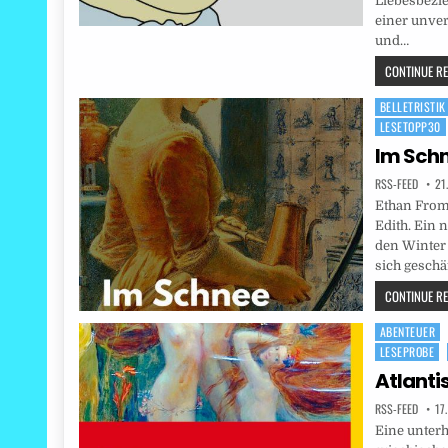
Liebesbezi
einer unver
und…
CONTINUE REA
BELLETRISTIK
Posted
LESETOPP30
in
Im Sch
RSS-FEED
21
Ethan From
Edith. Ein 
den Winter 
sich geschä
CONTINUE REA
ABENTEUER
Posted
LESEPROBE
in
Atlanti
RSS-FEED
17
Eine unterh