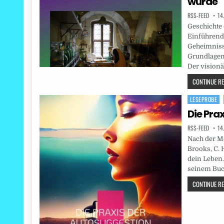
wurde
RSS-FEED
14
Geschichte 
Einführend 
Geheimniss
Grundlagen 
Der vision
CONTINUE REA
LESEPROBE
Posted
in
Die Pra
RSS-FEED
14
Nach der M
Brooks, C. 
dein Leben.
seinem Buc
CONTINUE REA