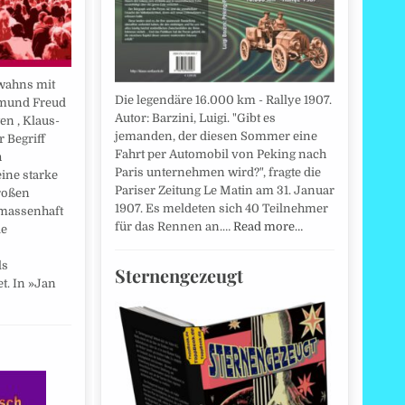
wahns mit
Die legendäre 16.000 km - Rallye 1907.
gmund Freud
Autor: Barzini, Luigi. "Gibt es
en , Klaus-
jemanden, der diesen Sommer eine
r Begriff
Fahrt per Automobil von Peking nach
h
Paris unternehmen wird?", fragte die
ine starke
Pariser Zeitung Le Matin am 31. Januar
roßen
1907. Es meldeten sich 40 Teilnehmer
massenhaft
für das Rennen an.…
Read more…
ie
ls
Sternengezeugt
t. In »Jan