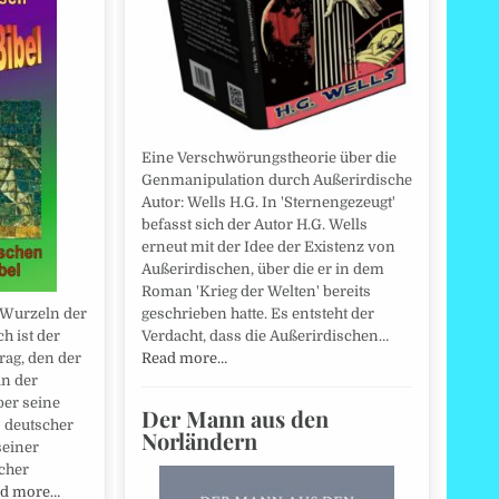
Eine Verschwörungstheorie über die
Genmanipulation durch Außerirdische
Autor: Wells H.G. In 'Sternengezeugt'
befasst sich der Autor H.G. Wells
erneut mit der Idee der Existenz von
Außerirdischen, über die er in dem
Roman 'Krieg der Welten' bereits
n Wurzeln der
geschrieben hatte. Es entsteht der
h ist der
Verdacht, dass die Außerirdischen…
rag, den der
Read more…
in der
ber seine
Der Mann aus den
 deutscher
Norländern
seiner
cher
d more…