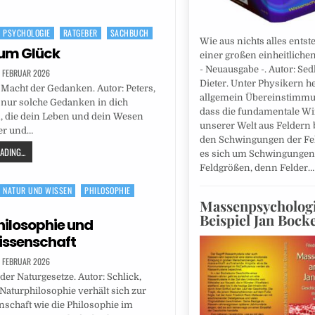
PSYCHOLOGIE
RATGEBER
SACHBUCH
Wie aus nichts alles entst
um Glück
einer großen einheitlichen
- Neuausgabe -. Autor: Sed
. FEBRUAR 2026
Dieter. Unter Physikern h
 Macht der Gedanken. Autor: Peters,
allgemein Übereinstimmu
 nur solche Gedanken in dich
dass die fundamentale Wir
, die dein Leben und dein Wesen
unserer Welt aus Feldern b
her und…
den Schwingungen der Fel
DING...
es sich um Schwingungen 
Feldgrößen, denn Felder
NATUR UND WISSEN
PHILOSOPHIE
Massenpsycholog
Beispiel Jan Bock
ilosophie und
issenschaft
. FEBRUAR 2026
er Naturgesetze. Autor: Schlick,
 Naturphilosophie verhält sich zur
schaft wie die Philosophie im