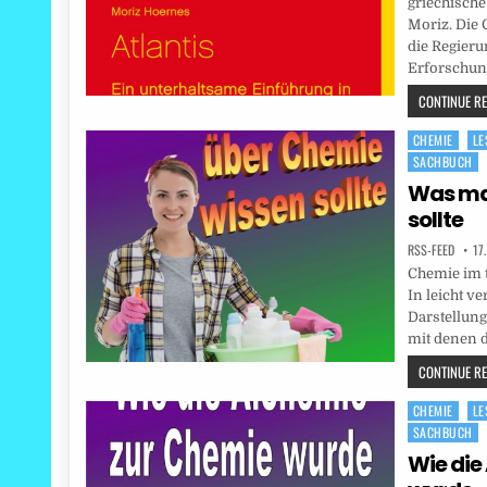
griechische
Moriz. Die 
die Regieru
Erforschun
CONTINUE REA
CHEMIE
LE
Posted
SACHBUCH
in
Was ma
sollte
RSS-FEED
17
Chemie im t
In leicht v
Darstellung
mit denen d
CONTINUE REA
CHEMIE
LE
Posted
SACHBUCH
in
Wie die