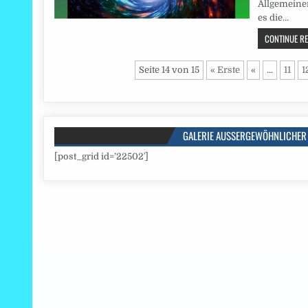
Allgemeinen
es die…
CONTINUE REA
Seite 14 von 15
« Erste
«
...
11
1
GALERIE AUSSERGEWÖHNLICHER 
[post_grid id=’22502′]