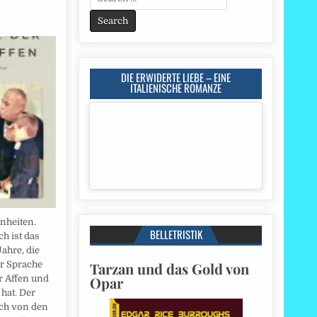
for:
DIE ERWIDERTE LIEBE – EINE
ITALIENISCHE ROMANZE
nheiten.
BELLETRISTIK
ch ist das
Jahre, die
Tarzan und das Gold von
r Sprache
Opar
r Affen und
hat. Der
ich von den