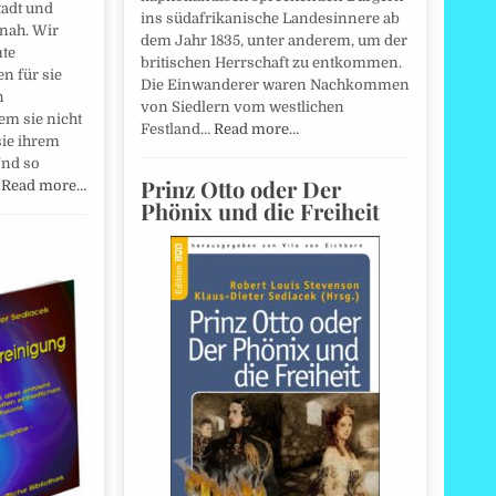
tadt und
ins südafrikanische Landesinnere ab
nnah. Wir
dem Jahr 1835, unter anderem, um der
mte
britischen Herrschaft zu entkommen.
n für sie
Die Einwanderer waren Nachkommen
n
von Siedlern vom westlichen
em sie nicht
Festland…
Read more…
ie ihrem
Und so
Prinz Otto oder Der
…
Read more…
Phönix und die Freiheit