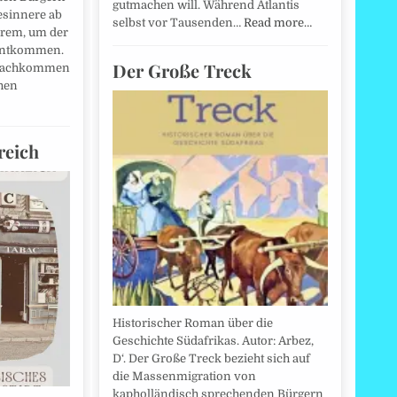
gutmachen will. Während Atlantis
esinnere ab
selbst vor Tausenden…
Read more…
erem, um der
 entkommen.
Der Große Treck
 Nachkommen
hen
reich
Historischer Roman über die
Geschichte Südafrikas. Autor: Arbez,
D‘. Der Große Treck bezieht sich auf
die Massenmigration von
kapholländisch sprechenden Bürgern