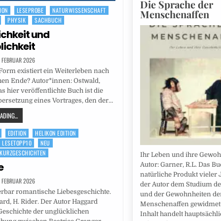
Die Sprache der
ION
LESEPROBE
NATURWISSENSCHAFT
Menschenaffen
PHYSIK
SACHBUCH
ichkeit und
lichkeit
. FEBRUAR 2026
Form existiert ein Weiterleben nach
hen Ende? Autor*innen: Ostwald,
s hier veröffentlichte Buch ist die
ersetzung eines Vortrages, den der…
DING...
EDITION
HELIKON EDITION
LESETOPP10
NEU
KURZGESCHICHTEN
Ihr Leben und ihre Gewoh
e
Autor: Garner, R.L. Das Bu
natürliche Produkt vieler 
. FEBRUAR 2026
der Autor dem Studium de
rbar romantische Liebesgeschichte.
und der Gewohnheiten de
ard, H. Rider. Der Autor Haggard
Menschenaffen gewidmet 
 Geschichte der unglücklichen
Inhalt handelt hauptsächl