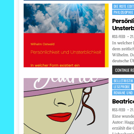
DIE ROTE EDIT
Posted
PHILOSOPHIE
in
Persönl
Unsterb
RSS-FEED
21
In welcher 
dem zeitlic
Wilhelm. Da
deutsche Üb
CONTINUE REA
BELLETRISTIK
Posted
LESEPROBE
in
ROMANE UND 
Beatric
RSS-FEED
21
Eine wunde
Autor: Hagg
erzählt die