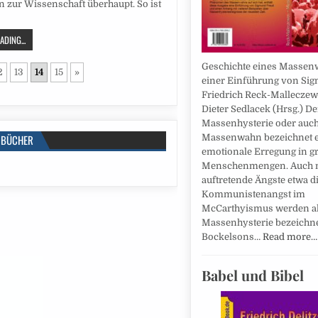
 zur Wissenschaft überhaupt. So ist
DING...
Geschichte eines Massen
2
13
14
15
»
einer Einführung von Si
Friedrich Reck-Malleczew
Dieter Sedlacek (Hrsg.) De
Massenhysterie oder auc
Massenwahn bezeichnet e
BÜCHER
emotionale Erregung in g
Menschenmengen. Auch 
auftretende Ängste etwa d
Kommunistenangst im
McCarthyismus werden a
Massenhysterie bezeichne
Bockelsons…
Read more…
Babel und Bibel