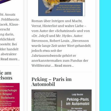
eht. Ansatz
 Feldtheorie.
Roman über Intrigen und Macht,
lacek, Klaus-
Verrat, Hinterlist und wahre Liebe –
errscht
vom Autor der »Schatzinsel« und von
ng darin,
»Dr. Jekyll und Mr. Hyde«. Autor:
klichkeit
Stevenson, Robert Louis. „Stevenson
esteht. Bei
wurde lange Zeit unter Wert gehandelt;
der handelt
jedoch etwa seit der
abstrakter
Jahrtausendwende gehört er
…
Read more…
anerkanntermaßen zum Fundus der
Weltliteratur.…
Read more…
ie am
elsons
Peking – Paris im
Automobil