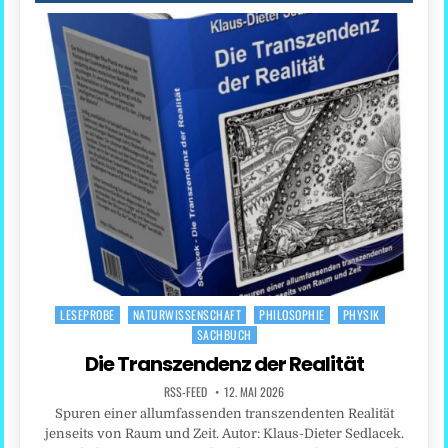
LESEPROBE
NATURWISSENSCHAFT
PHILOSOPHIE
PHYSIK
Posted
SACHBUCH
in
Die Transzendenz der Realität
RSS-FEED
12. MAI 2026
Spuren einer allumfassenden transzendenten Realität
jenseits von Raum und Zeit. Autor: Klaus-Dieter Sedlacek.