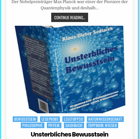
Der Nobelpreisträger Max Planck war einer der Pioniere der
Quantenphysik und deshalb…
CONTINUE READING...
BEWUSSTSEIN
LESEPROBE
LESETOPP30
NATURWISSENSCHAFT
Posted
PHILOSOPHIE
PHYSIK
SACHBUCH
TOPPBOOK WISSEN
in
Unsterbliches Bewusstsein