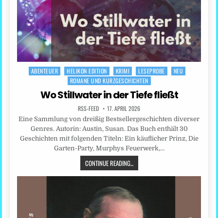
ABENTEUER
HELIKON EDITION
KRIMI
LESEPROBE
NEU
Posted
ROMANE UND KURZGESCHICHTEN
in
Wo Stillwater in der Tiefe fließt
RSS-FEED
17. APRIL 2026
Eine Sammlung von dreißig Bestsellergeschichten diverser
Genres. Autorin: Austin, Susan. Das Buch enthält 30
Geschichten mit folgenden Titeln: Ein käuflicher Prinz, Die
Garten-Party, Murphys Feuerwerk,…
CONTINUE READING...