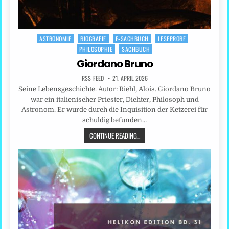
ASTRONOMIE
BIOGRAFIE
E-SACHBUCH
LESEPROBE
Posted
PHILOSOPHIE
SACHBUCH
in
Giordano Bruno
RSS-FEED
21. APRIL 2026
Seine Lebensgeschichte. Autor: Riehl, Alois. Giordano Bruno
war ein italienischer Priester, Dichter, Philosoph und
Astronom. Er wurde durch die Inquisition der Ketzerei für
schuldig befunden…
CONTINUE READING...