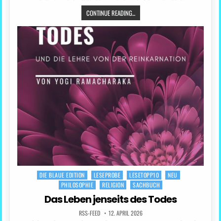
CONTINUE READING...
DIE BLAUE EDITION
LESEPROBE
LESETOPP10
NEU
Posted
PHILOSOPHIE
RELIGION
SACHBUCH
in
Das Leben jenseits des Todes
RSS-FEED
12. APRIL 2026