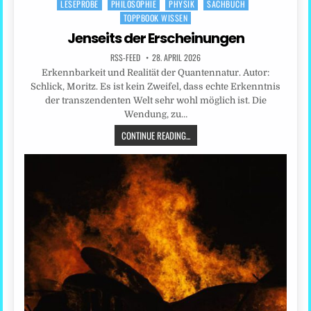
LESEPROBE
PHILOSOPHIE
PHYSIK
SACHBUCH
Posted
TOPPBOOK WISSEN
in
Jenseits der Erscheinungen
RSS-FEED
28. APRIL 2026
Erkennbarkeit und Realität der Quantennatur. Autor:
Schlick, Moritz. Es ist kein Zweifel, dass echte Erkenntnis
der transzendenten Welt sehr wohl möglich ist. Die
Wendung, zu…
CONTINUE READING...