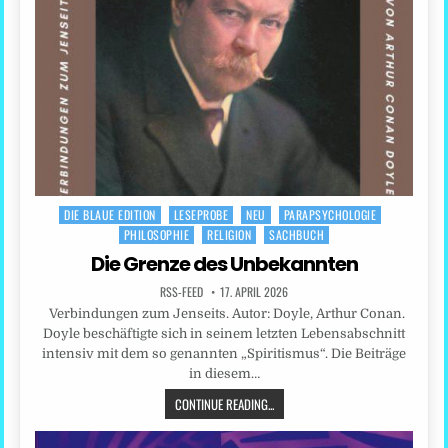
DIE BLAUE EDITION
LESEPROBE
NEU
PARAPSYCHOLOGIE
Posted
PHILOSOPHIE
RELIGION
SACHBUCH
in
Die Grenze des Unbekannten
RSS-FEED
17. APRIL 2026
Verbindungen zum Jenseits. Autor: Doyle, Arthur Conan.
Doyle beschäftigte sich in seinem letzten Lebensabschnitt
intensiv mit dem so genannten „Spiritismus“. Die Beiträge
in diesem…
CONTINUE READING...