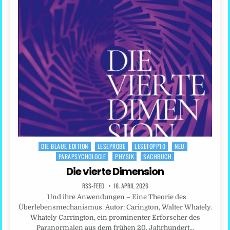
DIE BLAUE EDITION
LESEPROBE
LESETOPP10
NEU
Posted
PARAPSYCHOLOGIE
PHYSIK
SACHBUCH
in
Die vierte Dimension
RSS-FEED
16. APRIL 2026
Und ihre Anwendungen – Eine Theorie des
Überlebensmechanismus. Autor: Carington, Walter Whately.
Whately Carrington, ein prominenter Erforscher des
Paranormalen aus dem frühen 20. Jahrhundert…