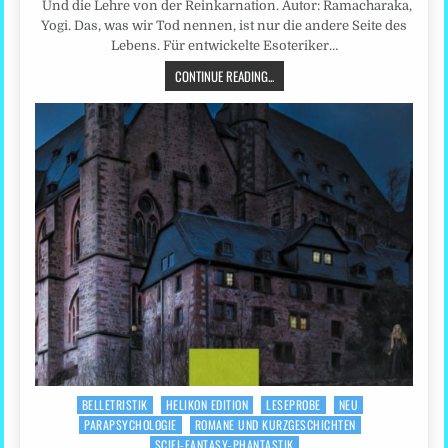
Und die Lehre von der Reinkarnation. Autor: Ramacharaka,
Yogi. Das, was wir Tod nennen, ist nur die andere Seite des
Lebens. Für entwickelte Esoteriker…
CONTINUE READING...
BELLETRISTIK
HELIKON EDITION
LESEPROBE
NEU
Posted
PARAPSYCHOLOGIE
ROMANE UND KURZGESCHICHTEN
in
SCIFI-FANTASY-PHANTASTIK