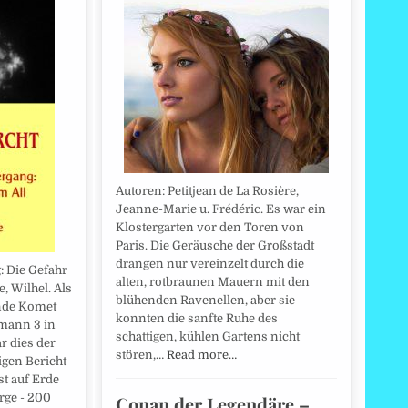
Autoren: Petitjean de La Rosière,
Jeanne-Marie u. Frédéric. Es war ein
Klostergarten vor den Toren von
Paris. Die Geräusche der Großstadt
drangen nur vereinzelt durch die
 Die Gefahr
alten, rotbraunen Mauern mit den
, Wilhel. Als
blühenden Ravenellen, aber sie
nde Komet
konnten die sanfte Ruhe des
ann 3 in
schattigen, kühlen Gartens nicht
r dies der
stören,…
Read more…
igen Bericht
st auf Erde
rge - 200
Conan der Legendäre –