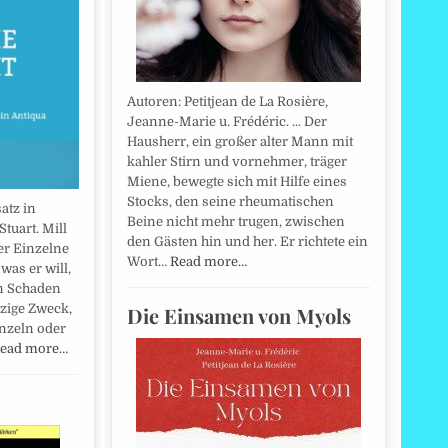
Autoren: Petitjean de La Rosière,
Jeanne-Marie u. Frédéric. ... Der
Hausherr, ein großer alter Mann mit
kahler Stirn und vornehmer, träger
Miene, bewegte sich mit Hilfe eines
Stocks, den seine rheumatischen
atz in
Beine nicht mehr trugen, zwischen
Stuart. Mill
den Gästen hin und her. Er richtete ein
der Einzelne
Wort…
Read more…
 was er will,
n Schaden
nzige Zweck,
Die Einsamen von Myols
inzeln oder
ead more…