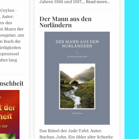
Jahren 1366 und 1367,…
Read more…
Ceylon -
Der Mann aus den
 Autor:
Norländern
nn des
ein Mann der
engetan, um
em Buch die
rdigkeiten
ropeninsel
ahre lang
nschheit
Das Rätsel der Jade-Tafel. Autor:
Buchan, John. Ein übler alter Schurke