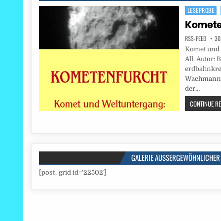
LESEPROBE
Posted
in
Komete
RSS-FEED
30
Komet und 
All. Autor: 
erdbahnkr
Wachmann 3 
der…
CONTINUE REA
GALERIE AUSSERGEWÖHNLICHER 
[post_grid id=’22502′]