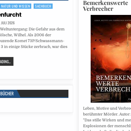
Bemerkenswerte
NATUR UND WISSEN
SACHBUCH
Verbrecher
nfurcht
. JULI 2026
Weltuntergang: Die Gefahr aus dem
Bölsche, Wilhel. Als 2006 der
euzende Komet 73P/Schwassmann-
in einige Stücke zerbrach, war dies
DING...
BÜCHER
Leben, Motive und Verbr
berühmter Mörder. Autor: 
"Das stille Wirken und me
Explosionen der menschl